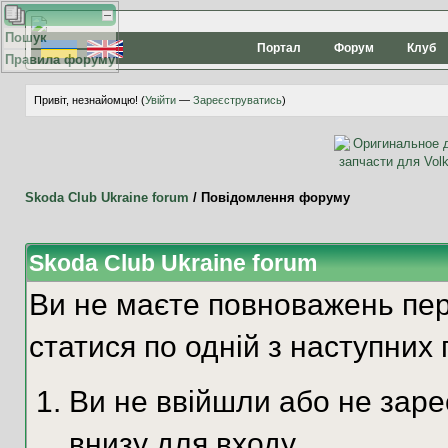
Пошук
Портал
Форум
Клуб
Правила форуму
Привіт, незнайомцю! (
Увійти
—
Зареєструватись
)
Skoda Club Ukraine forum
/
Повідомлення форуму
Skoda Club Ukraine forum
Ви не маєте повноважень пер
статися по одній з наступних 
Ви не ввійшли або не зар
внизу для входу.