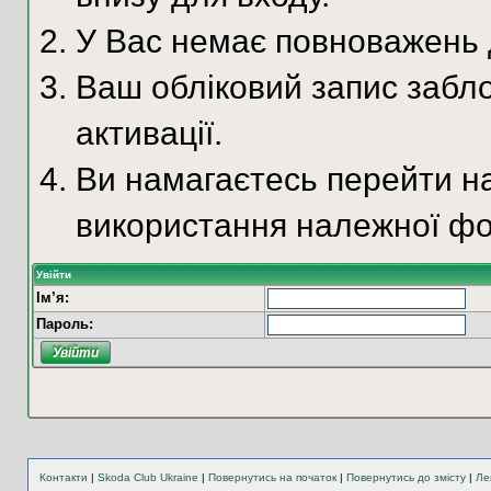
У Вас немає повноважень д
Ваш обліковий запис забло
активації.
Ви намагаєтесь перейти на
використання належної фо
Увійти
Ім’я:
Пароль:
Контакти
|
Skoda Club Ukraine
|
Повернутись на початок
|
Повернутись до змісту
|
Ле