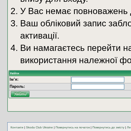
У Вас немає повноважень д
Ваш обліковий запис забло
активації.
Ви намагаєтесь перейти на
використання належної фо
Увійти
Ім’я:
Пароль:
Контакти
|
Skoda Club Ukraine
|
Повернутись на початок
|
Повернутись до змісту
|
Ле