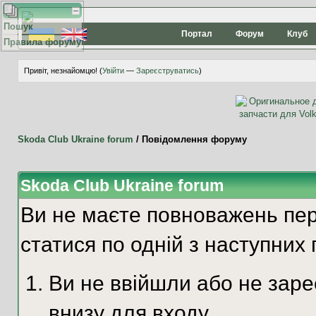
Пошук
Портал
Форум
Клуб
Правила форуму
Привіт, незнайомцю! (
Увійти
—
Зареєструватись
)
Skoda Club Ukraine forum
/
Повідомлення форуму
Skoda Club Ukraine forum
Ви не маєте повноважень пер
статися по одній з наступних 
Ви не ввійшли або не зар
внизу для входу.