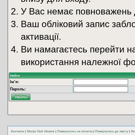
У Вас немає повноважень д
Ваш обліковий запис забло
активації.
Ви намагаєтесь перейти на
використання належної фо
Увійти
Ім’я:
Пароль:
Контакти
|
Skoda Club Ukraine
|
Повернутись на початок
|
Повернутись до змісту
|
Ле