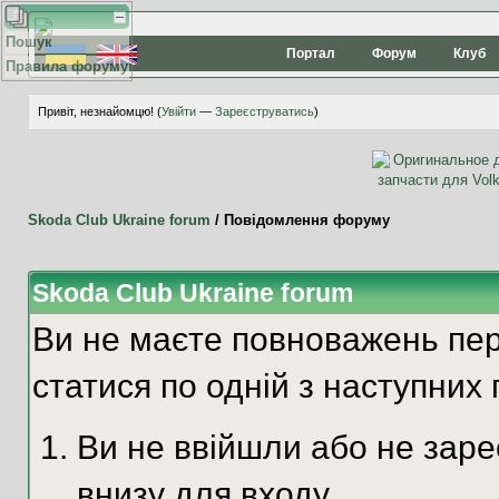
Пошук
Портал
Форум
Клуб
Правила форуму
Привіт, незнайомцю! (
Увійти
—
Зареєструватись
)
Skoda Club Ukraine forum
/
Повідомлення форуму
Skoda Club Ukraine forum
Ви не маєте повноважень пер
статися по одній з наступних 
Ви не ввійшли або не зар
внизу для входу.