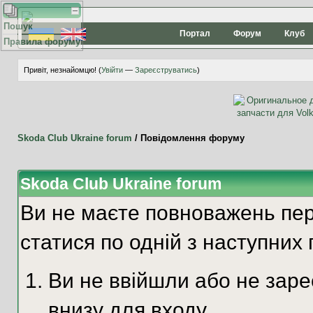
Пошук
Портал
Форум
Клуб
Правила форуму
Привіт, незнайомцю! (
Увійти
—
Зареєструватись
)
Skoda Club Ukraine forum
/
Повідомлення форуму
Skoda Club Ukraine forum
Ви не маєте повноважень пер
статися по одній з наступних 
Ви не ввійшли або не зар
внизу для входу.