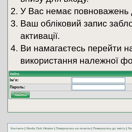
У Вас немає повноважень д
Ваш обліковий запис забло
активації.
Ви намагаєтесь перейти на
використання належної фо
Увійти
Ім’я:
Пароль:
Контакти
|
Skoda Club Ukraine
|
Повернутись на початок
|
Повернутись до змісту
|
Ле