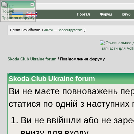
Пошук
Портал
Форум
Клуб
Правила форуму
Привіт, незнайомцю! (
Увійти
—
Зареєструватись
)
Skoda Club Ukraine forum
/
Повідомлення форуму
Skoda Club Ukraine forum
Ви не маєте повноважень пер
статися по одній з наступних 
Ви не ввійшли або не зар
внизу для входу.