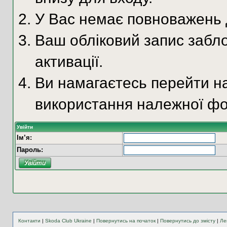
У Вас немає повноважень д
Ваш обліковий запис забло
активації.
Ви намагаєтесь перейти на
використання належної фо
Увійти
Ім’я:
Пароль:
Контакти
|
Skoda Club Ukraine
|
Повернутись на початок
|
Повернутись до змісту
|
Ле