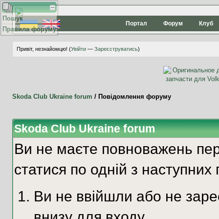
Пошук
Портал
Форум
Клуб
Правила форуму
Привіт, незнайомцю! (
Увійти
—
Зареєструватись
)
Skoda Club Ukraine forum
/
Повідомлення форуму
Skoda Club Ukraine forum
Ви не маєте повноважень пер
статися по одній з наступних 
Ви не ввійшли або не зар
внизу для входу.