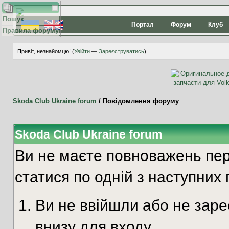
Пошук
Портал
Форум
Клуб
Правила форуму
Привіт, незнайомцю! (
Увійти
—
Зареєструватись
)
Skoda Club Ukraine forum
/
Повідомлення форуму
Skoda Club Ukraine forum
Ви не маєте повноважень пер
статися по одній з наступних 
Ви не ввійшли або не зар
внизу для входу.