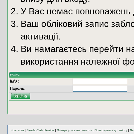
У Вас немає повноважень д
Ваш обліковий запис забло
активації.
Ви намагаєтесь перейти на
використання належної фо
Увійти
Ім’я:
Пароль:
Контакти
|
Skoda Club Ukraine
|
Повернутись на початок
|
Повернутись до змісту
|
Ле