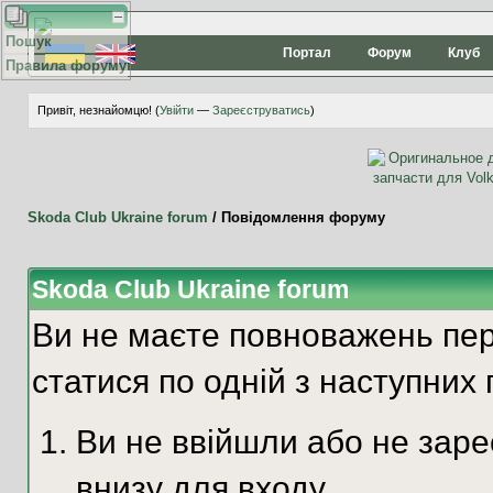
Пошук
Портал
Форум
Клуб
Правила форуму
Привіт, незнайомцю! (
Увійти
—
Зареєструватись
)
Skoda Club Ukraine forum
/
Повідомлення форуму
Skoda Club Ukraine forum
Ви не маєте повноважень пер
статися по одній з наступних 
Ви не ввійшли або не зар
внизу для входу.