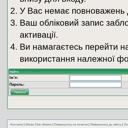
У Вас немає повноважень д
Ваш обліковий запис забло
активації.
Ви намагаєтесь перейти на
використання належної фо
Увійти
Ім’я:
Пароль:
Контакти
|
Skoda Club Ukraine
|
Повернутись на початок
|
Повернутись до змісту
|
Ле