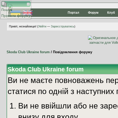
Пошук
Портал
Форум
Клуб
Правила форуму
Привіт, незнайомцю! (
Увійти
—
Зареєструватись
)
Skoda Club Ukraine forum
/
Повідомлення форуму
Skoda Club Ukraine forum
Ви не маєте повноважень пер
статися по одній з наступних 
Ви не ввійшли або не зар
внизу для входу.