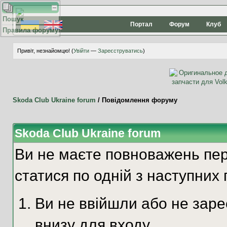
Пошук
Портал
Форум
Клуб
Правила форуму
Привіт, незнайомцю! (
Увійти
—
Зареєструватись
)
Skoda Club Ukraine forum
/
Повідомлення форуму
Skoda Club Ukraine forum
Ви не маєте повноважень пер
статися по одній з наступних 
Ви не ввійшли або не зар
внизу для входу.