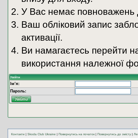
У Вас немає повноважень д
Ваш обліковий запис забло
активації.
Ви намагаєтесь перейти на
використання належної фо
Увійти
Ім’я:
Пароль:
Контакти
|
Skoda Club Ukraine
|
Повернутись на початок
|
Повернутись до змісту
|
Ле