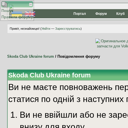
Пошук
Портал
Форум
Клуб
Правила форуму
Привіт, незнайомцю! (
Увійти
—
Зареєструватись
)
Skoda Club Ukraine forum
/
Повідомлення форуму
Skoda Club Ukraine forum
Ви не маєте повноважень пер
статися по одній з наступних 
Ви не ввійшли або не зар
внизу для входу.