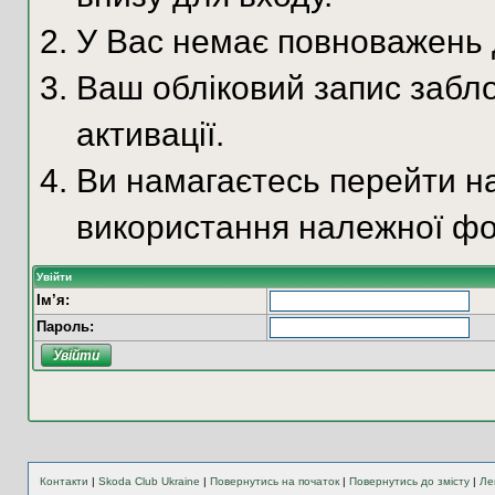
У Вас немає повноважень д
Ваш обліковий запис забло
активації.
Ви намагаєтесь перейти на
використання належної фо
Увійти
Ім’я:
Пароль:
Контакти
|
Skoda Club Ukraine
|
Повернутись на початок
|
Повернутись до змісту
|
Ле