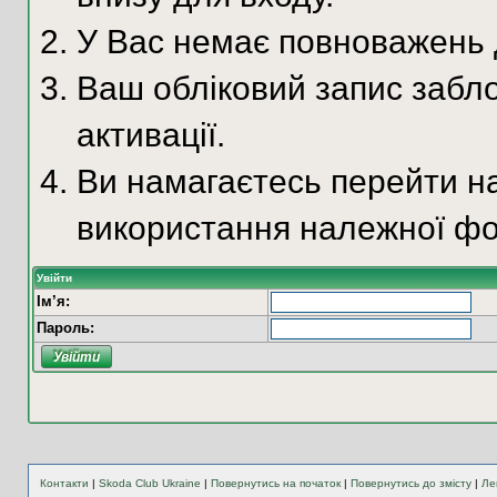
У Вас немає повноважень д
Ваш обліковий запис забло
активації.
Ви намагаєтесь перейти на
використання належної фо
Увійти
Ім’я:
Пароль:
Контакти
|
Skoda Club Ukraine
|
Повернутись на початок
|
Повернутись до змісту
|
Ле