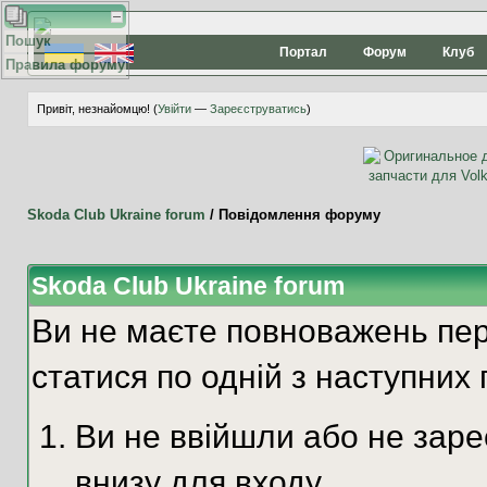
Пошук
Портал
Форум
Клуб
Правила форуму
Привіт, незнайомцю! (
Увійти
—
Зареєструватись
)
Skoda Club Ukraine forum
/
Повідомлення форуму
Skoda Club Ukraine forum
Ви не маєте повноважень пер
статися по одній з наступних 
Ви не ввійшли або не зар
внизу для входу.