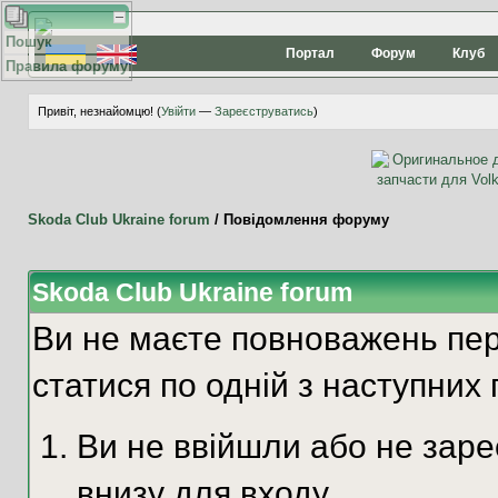
Пошук
Портал
Форум
Клуб
Правила форуму
Привіт, незнайомцю! (
Увійти
—
Зареєструватись
)
Skoda Club Ukraine forum
/
Повідомлення форуму
Skoda Club Ukraine forum
Ви не маєте повноважень пер
статися по одній з наступних 
Ви не ввійшли або не зар
внизу для входу.