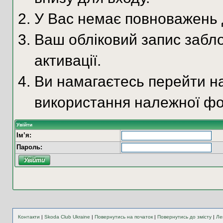
У Вас немає повноважень д
Ваш обліковий запис забло
активації.
Ви намагаєтесь перейти на
використання належної фо
Увійти
Ім’я:
Пароль:
Контакти
|
Skoda Club Ukraine
|
Повернутись на початок
|
Повернутись до змісту
|
Ле