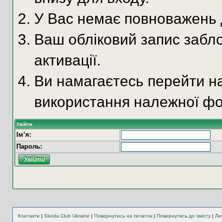
У Вас немає повноважень д
Ваш обліковий запис забло
активації.
Ви намагаєтесь перейти на
використання належної фо
Увійти
Ім’я:
Пароль:
Контакти
|
Skoda Club Ukraine
|
Повернутись на початок
|
Повернутись до змісту
|
Ле