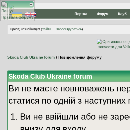
Пошук
Портал
Форум
Клуб
Правила форуму
Привіт, незнайомцю! (
Увійти
—
Зареєструватись
)
Skoda Club Ukraine forum
/
Повідомлення форуму
Skoda Club Ukraine forum
Ви не маєте повноважень пер
статися по одній з наступних 
Ви не ввійшли або не зар
внизу для входу.