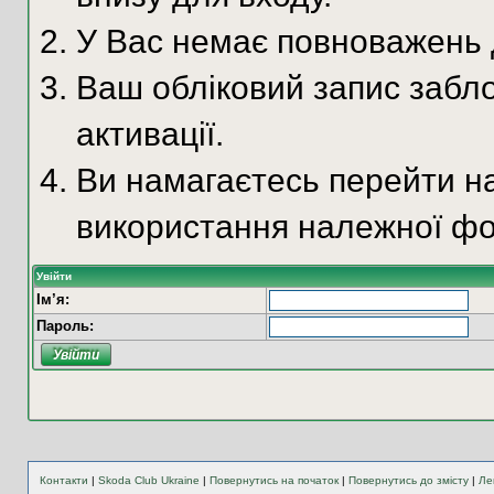
У Вас немає повноважень д
Ваш обліковий запис забло
активації.
Ви намагаєтесь перейти на
використання належної фо
Увійти
Ім’я:
Пароль:
Контакти
|
Skoda Club Ukraine
|
Повернутись на початок
|
Повернутись до змісту
|
Ле