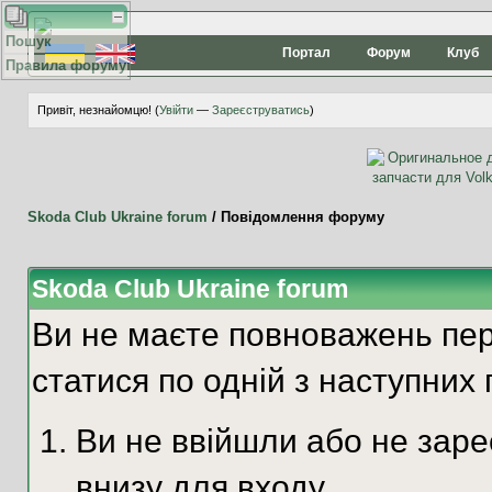
Пошук
Портал
Форум
Клуб
Правила форуму
Привіт, незнайомцю! (
Увійти
—
Зареєструватись
)
Skoda Club Ukraine forum
/
Повідомлення форуму
Skoda Club Ukraine forum
Ви не маєте повноважень пер
статися по одній з наступних 
Ви не ввійшли або не зар
внизу для входу.