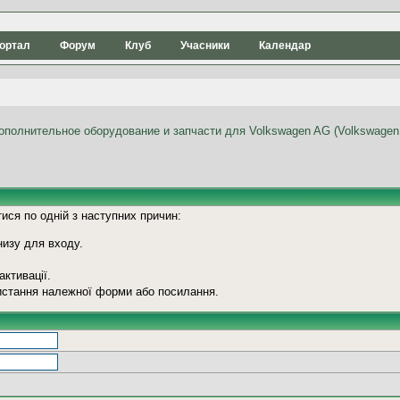
ортал
Форум
Клуб
Учасники
Календар
ися по одній з наступних причин:
низу для входу.
ктивації.
ристання належної форми або посилання.