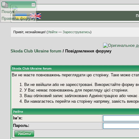
Пошук
П
Правила форуму
Привіт, незнайомцю! (
Увійти
—
Зареєструватись
)
Skoda Club Ukraine forum
/
Повідомлення форуму
Skoda Club Ukraine forum
Ви не маєте повноважень переглядати цю сторінку. Таке може стат
Ви не ввійшли або не зареєстровані. Використайте форму в
У Вас немає повноважень для перегляду цієї сторінки.
Ваш обліковий запис заблоковано Адміністрацією або чекає а
Ви намагаєтесь перейти на сторінку напряму, замість вико
Увійти
Ім’я:
Пароль: