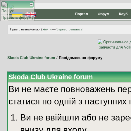
Пошук
Портал
Форум
Клуб
Правила форуму
Привіт, незнайомцю! (
Увійти
—
Зареєструватись
)
Skoda Club Ukraine forum
/
Повідомлення форуму
Skoda Club Ukraine forum
Ви не маєте повноважень пер
статися по одній з наступних 
Ви не ввійшли або не зар
внизу для входу.