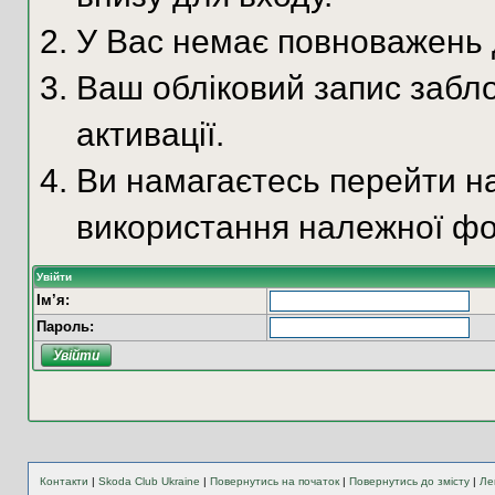
У Вас немає повноважень д
Ваш обліковий запис забло
активації.
Ви намагаєтесь перейти на
використання належної фо
Увійти
Ім’я:
Пароль:
Контакти
|
Skoda Club Ukraine
|
Повернутись на початок
|
Повернутись до змісту
|
Ле