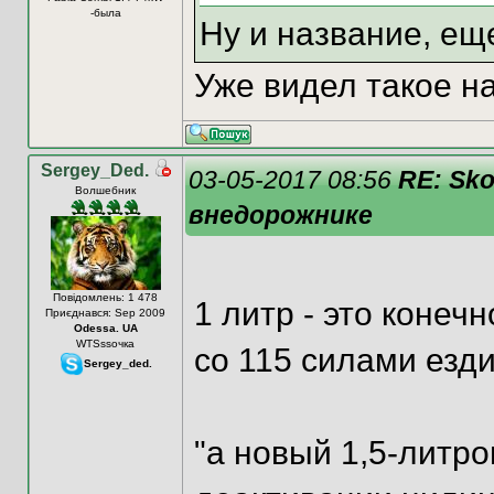
-была
Ну и название, е
Уже видел такое н
Sergey_Ded.
03-05-2017 08:56
RE: Sk
Волшебник
внедорожнике
Повідомлень: 1 478
1 литр - это конеч
Приєднався: Sep 2009
Odessa. UA
WTSssочка
со 115 силами езди
Sergey_ded.
"а новый 1,5-литр