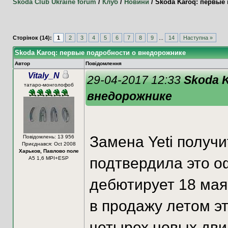
Skoda Club Ukraine forum
/
Клуб
/
Новини
/
Skoda Karoq: первые
Сторінок (14):
1
2
3
4
5
6
7
8
9
...
14
Наступна »
Skoda Karoq: первые подробности о внедорожнике
Автор
Повідомлення
Vitaly_N
29-04-2017 12:33
Skoda 
татаро-монголофоб
внедорожнике
Замена Yeti получи
Повідомлень: 13 956
Приєднався: Oct 2008
Харьков, Павлово поле
подтвердила это о
А5 1,6 MPI+ESP
дебютирует 18 мая 
в продажу летом эт
четырех новых дви