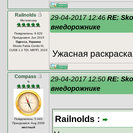
Railnolds
29-04-2017 12:46
RE: Sk
Мегаписака
внедорожнике
Повідомлень: 6 620
Приєднався: Jun 2015
Одесса, Украина
Skoda Fabia Combi III,
CUSB 1.4 TDI, МКПП, 2015
Ужасная раскраска
Compass
29-04-2017 12:50
RE: Sk
↻
внедорожнике
Railnolds :
Повідомлень: 5 443
Приєднався: Aug 2009
местный