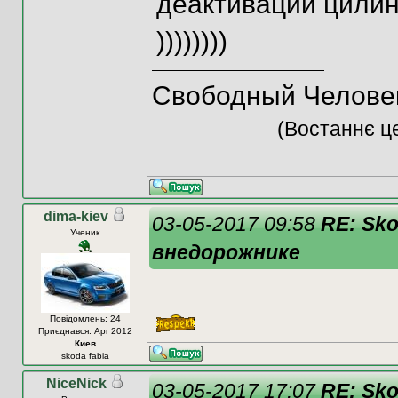
деактивации цилин
))))))))
Свободный Человек!!!!
(Востаннє це
dima-kiev
03-05-2017 09:58
RE: Sk
Ученик
внедорожнике
Повідомлень: 24
Приєднався: Apr 2012
Киев
skoda fabia
NiceNick
03-05-2017 17:07
RE: Sk