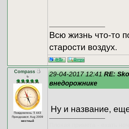
Всю жизнь что-то п
старости воздух.
Compass
29-04-2017 12:41
RE: Sk
↻
внедорожнике
Ну и название, ещ
Повідомлень: 5 443
Приєднався: Aug 2009
местный
Плохая примета - ехать ночью