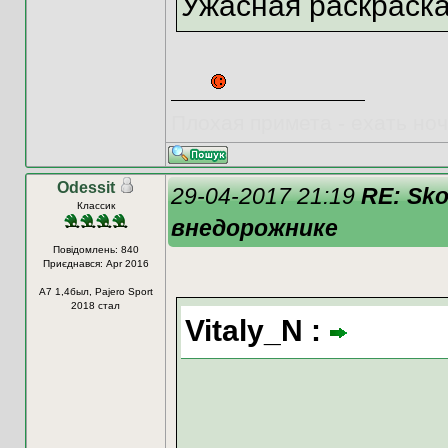
Ужасная раскраска
Плохая примета - ехать ночью
Odessit
29-04-2017 21:19
RE: Sk
Классик
внедорожнике
Повідомлень: 840
Приєднався: Apr 2016
A7 1,4был, Pajero Sport
2018 стал
Vitaly_N :