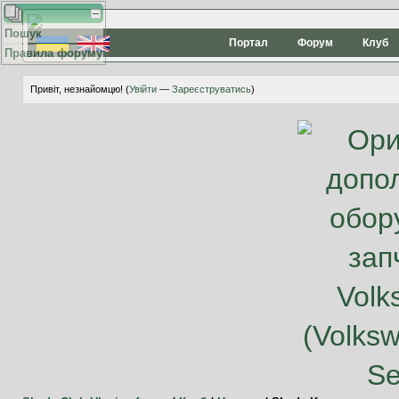
Пошук
Портал
Форум
Клуб
Правила форуму
Привіт, незнайомцю! (
Увійти
—
Зареєструватись
)