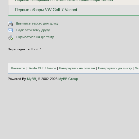
Первые обзоры VW Golf 7 Variant
Дивитись версію для друку
Надіслати тему другу
Підписатися на цю тему
Переглядають: Гості: 1
Контакти
|
Skoda Club Ukraine
|
Повернутись на початок
|
Повернутись до змісту
|
Ле
Powered By
MyBB
, © 2002-2026
MyBB Group
.