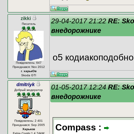
zikki
29-04-2017 21:22
RE: Sk
Писатель
внедорожнике
о5 кодиакоподобно
Повідомлень: 647
Приєднався: Nov 2012
г. харькОв
Skoda GTI
dmitriyk
01-05-2017 12:24
RE: Sk
Добрый модератор
внедорожнике
Повідомлень: 2 401
Compass :
Приєднався: Sep 2005
Харьков
Fabia Combi 1.4 74kW