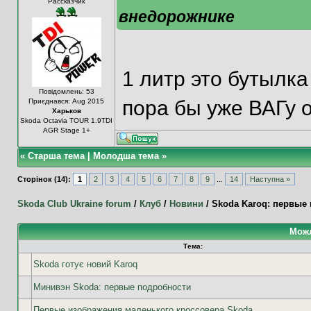
Рассказчик
внедорожнике
1 литр это бутылк
Повідомлень: 53
пора бы уже ВАГу 
Приєднався: Aug 2015
Харьков
Skoda Octavia TOUR 1.9TDI
AGR Stage 1+
«
Старша тема
|
Молодша тема
»
Сторінок (14):
1
2
3
4
5
6
7
8
9
...
14
Наступна »
Skoda Club Ukraine forum
/
Клуб
/
Новини
/
Skoda Karoq: первые
Можл
Тема:
Skoda готує новий Karoq
Минивэн Skoda: первые подробности
Первые изображения маленького кроссовера Skoda