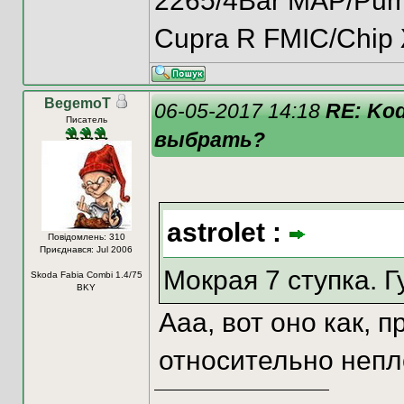
2265/4Bar MAP/Pump
Cupra R FMIC/Chip
BegemoT
06-05-2017 14:18
RE: Kod
Писатель
выбрать?
astrolet :
Повідомлень: 310
Приєднався: Jul 2006
Мокрая 7 ступка. 
Skoda Fabia Combi 1.4/75
BKY
Ааа, вот оно как, п
относительно непл