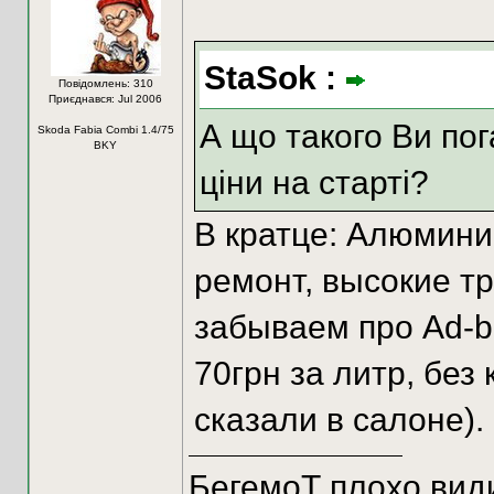
StaSok :
Повідомлень: 310
Приєднався: Jul 2006
А що такого Ви пог
Skoda Fabia Combi 1.4/75
BKY
ціни на старті?
В кратце: Алюмини
ремонт, высокие тр
забываем про Ad-bl
70грн за литр, без 
сказали в салоне).
БегемоТ плохо видит