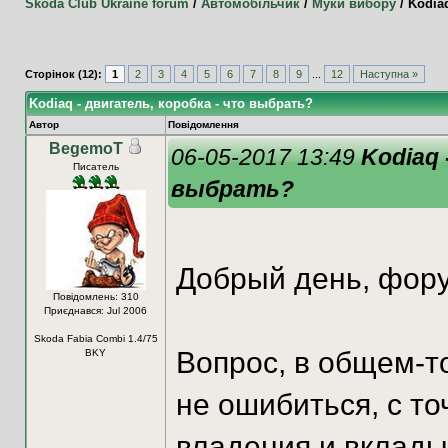
Skoda Club Ukraine forum
/
Автомобільчик
/
Муки вибору
/
Kodia
Сторінок (12):
1
2
3
4
5
6
7
8
9
...
12
Наступна »
Kodiaq - двигатель, коробка - что выбрать?
Автор
Повідомлення
BegemoT
06-05-2017 13:49
Kodiaq 
Писатель
выбрать?
Добрый день, фор
Повідомлень: 310
Приєднався: Jul 2006
Skoda Fabia Combi 1.4/75
Вопрос, в общем-то
BKY
не ошибиться, с т
владения и вклады