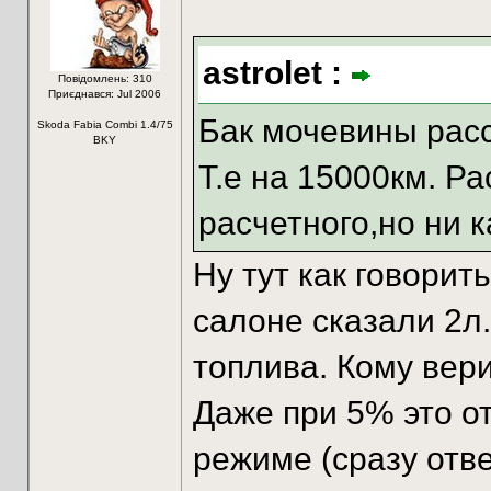
astrolet :
Повідомлень: 310
Приєднався: Jul 2006
Бак мочевины расс
Skoda Fabia Combi 1.4/75
BKY
Т.е на 15000км. Р
расчетного,но ни к
Ну тут как говорит
салоне сказали 2л.
топлива. Кому вер
Даже при 5% это о
режиме (сразу отве