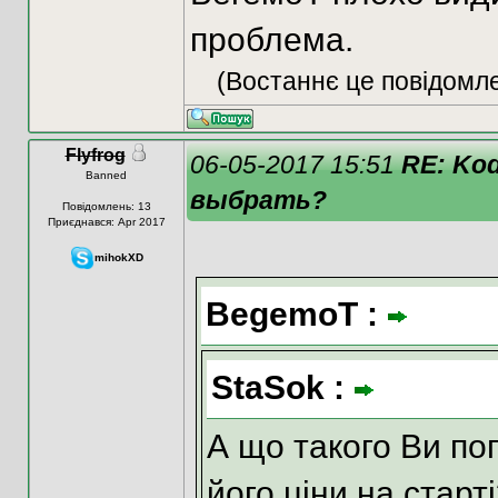
проблема.
(Востаннє це повідомле
Flyfrog
06-05-2017 15:51
RE: Kod
Banned
выбрать?
Повідомлень: 13
Приєднався: Apr 2017
mihokXD
BegemoT :
StaSok :
А що такого Ви пог
його ціни на старт