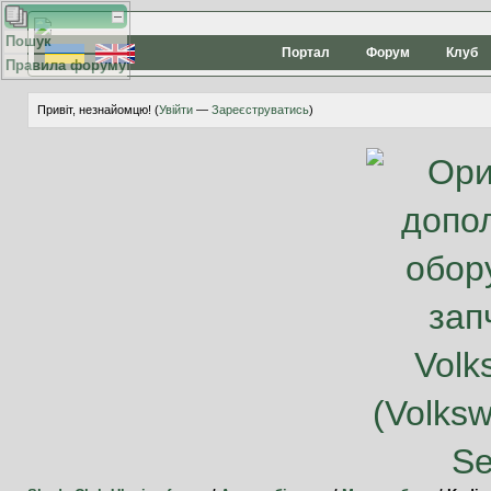
Пошук
Портал
Форум
Клуб
Правила форуму
Привіт, незнайомцю! (
Увійти
—
Зареєструватись
)