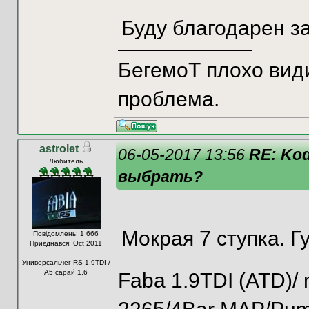
Буду благодарен з
БегемоТ плохо видит
проблема.
astrolet
06-05-2017 13:56
RE: Kod
Любитель
выбрать?
Мокрая 7 ступка. Г
Повідомлень: 1 666
Приєднався: Oct 2011
Универсальчег RS 1.9TDI /
A5 сарай 1,6
Faba 1.9TDI (ATD)