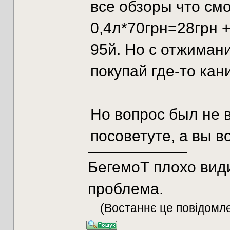
все обзоры что смо
0,4л*70грн=28грн +
95й. Но с отжимани
покупай где-то кан
Но вопрос был не в
посоветуте, а вы в
БегемоТ плохо видит
проблема.
(Востаннє це повідомле