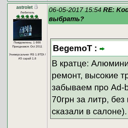
astrolet
06-05-2017 15:54
RE: Kod
Любитель
выбрать?
Повідомлень: 1 666
BegemoT :
Приєднався: Oct 2011
Универсальчег RS 1.9TDI /
A5 сарай 1,6
В кратце: Алюмин
ремонт, высокие тр
забываем про Ad-b
70грн за литр, без
сказали в салоне).