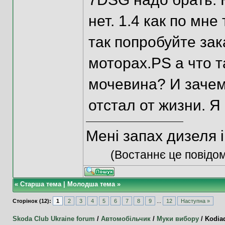
нет. 1.4 как по мн
так попробуйте зак
моторах.PS а что т
мочевина? И зачем
отстал от жизни. Я
Мені запах дизеля 
(Востаннє це повідо
«
Старша тема
|
Молодша тема
»
Сторінок (12):
1
2
3
4
5
6
7
8
9
...
12
Наступна »
Skoda Club Ukraine forum
/
Автомобільчик
/
Муки вибору
/
Kodia