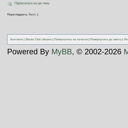
Підписатися на цю тему
Переглядають: Гості: 1
Контакти
|
Skoda Club Ukraine
|
Повернутись на початок
|
Повернутись до змісту
|
Ле
Powered By
MyBB
, © 2002-2026
M