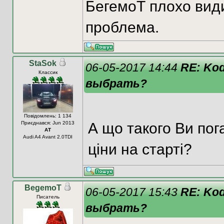
БегемоТ плохо видит
проблема.
StaSok
06-05-2017 14:44
RE: Kod
Классик
выбрать?
Повідомлень: 1 134
Приєднався: Jun 2013
А що такого Ви пога
АТ
Audi A4 Avant 2.0TDI
ціни на старті?
BegemoT
06-05-2017 15:43
RE: Kod
Писатель
выбрать?