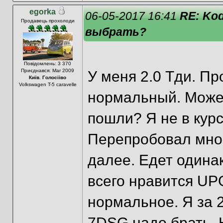
egorka
06-05-2017 16:41
RE: Kod
Продавець прохолоди
выбрать?
Повідомлень: 3 370
Приєднався: Mar 2009
У меня 2.0 Тди. Пр
Київ. Голосііво
Volkswagen T-5 caravelle
нормальный. Может
пошли? Я не в курс
Перепробовал много
далее. Едет одина
всего нравится UPG
нормальное. Я за 2
7DSG надо брать. 