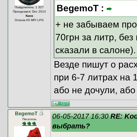
BegemoT :
Повідомлень: 1 327
Приєднався: Dec 2013
Киев
Octavia A5 MPI LPG
+ не забываем про 
70грн за литр, без
сказали в салоне).
Везде пишут о расх
при 6-7 литрах на 
або не дочули, або
BegemoT
06-05-2017 16:30
RE: Kod
Писатель
выбрать?