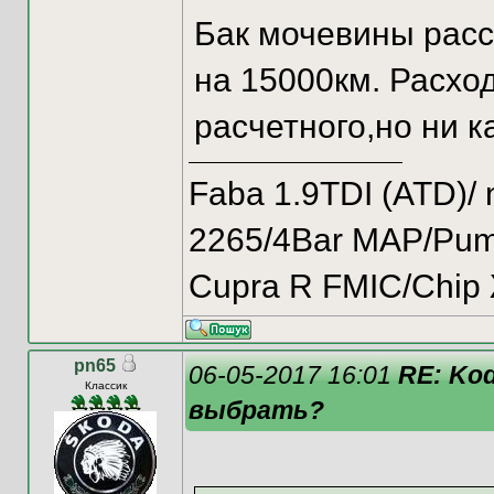
Бак мочевины рассч
на 15000км. Расхо
расчетного,но ни к
Faba 1.9TDI (ATD)
2265/4Bar MAP/Pump
Cupra R FMIC/Chip
pn65
06-05-2017 16:01
RE: Kod
Классик
выбрать?