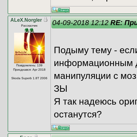
ALeX.Norgler
04-09-2018 12:12
RE: Пр
Рассказчик
Подыму тему - есл
информационным д
Повідомлень: 139
Приєднався: Apr 2018
манипуляции с моз
Skoda Superb 1.8T 2006
ЗЫ
Я так надеюсь ори
останутся?