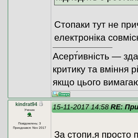
Стопаки тут не при
електроніка совміс
Асерт́ивність — зд
критику та вміння р
якщо цього вимагаю
kindrat94
15-11-2017 14:58
RE: При
Ученик
Повідомлень: 3
Приєднався: Nov 2017
За стопи,я просто 