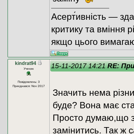
Асерт́ивність — зд
критику та вміння р
якщо цього вимагаю
kindrat94
15-11-2017 14:21
RE: При
Ученик
Повідомлень: 3
Приєднався: Nov 2017
Значить нема різни
буде? Вона має ста
Просто думаю,що з
замінитись. Так ж с