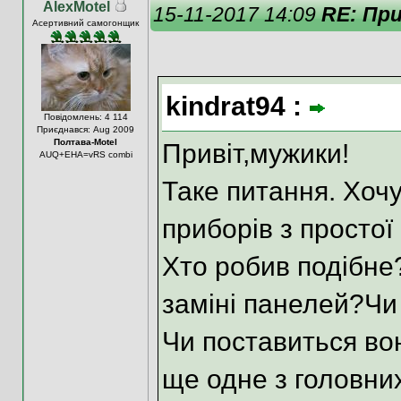
AlexMotel
15-11-2017 14:09
RE: При
Асертивний самогонщик
kindrat94 :
Повідомлень: 4 114
Приєднався: Aug 2009
Полтава-Motel
Привіт,мужики!
AUQ+EHA=vRS combi
Таке питання. Хочу
приборів з простої
Хто робив подібне
заміні панелей?Чи
Чи поставиться вона
ще одне з головни