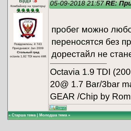
Брдэ
05-09-2018 21:57
RE: Пр
Комбайнер на тракторці
пробег можно любо
переносятся без п
Повідомлень: 4 743
Приєднався: Jan 2009
дорестайл не стан
Стольный град
octavia 1,92 TDI мало kWt
Octavia 1.9 TDI (2
20@ 1.7 Bar/3bar m
GEAR /Chip by Ro
«
Старша тема
|
Молодша тема
»