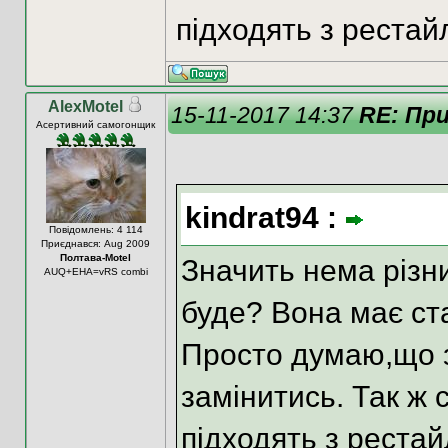
підходять з рестай
AlexMotel
15-11-2017 14:37
RE: При
Асертивний самогонщик
kindrat94 :
Повідомлень: 4 114
Приєднався: Aug 2009
Полтава-Motel
Значить нема різни
AUQ+EHA=vRS combi
буде? Вона має ст
Просто думаю,що з
замінитись. Так ж 
підходять з рестай