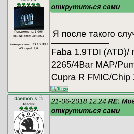
Любитель
открутиться сами
Я после такого слу
Повідомлень: 1 666
Приєднався: Oct 2011
Универсальчег RS 1.9TDI /
A5 сарай 1,6
Faba 1.9TDI (ATD)
2265/4Bar MAP/Pump
Cupra R FMIC/Chip
daemon-s
21-06-2018 12:24
RE: Мо
Классик
открутиться сами