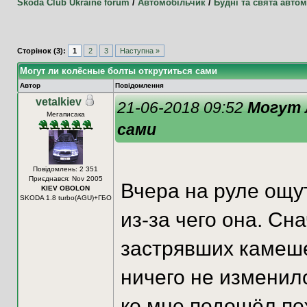
Skoda Club Ukraine forum
/
Автомобільчик
/
Будні та свята автом
Сторінок (3):
1
2
3
Наступна »
Могут ли колёсные болты открутиться сами
Автор
Повідомлення
vetalkiev
21-06-2018 09:52
Могут 
Мегаписака
сами
Повідомлень: 2 351
Приєднався: Nov 2005
Вчера на руле ощу
KIEV OBOLON
SKODA 1.8 turbo(AGU)+ГБО
из-за чего она. Сн
застрявших камеше
ничего не изменил
ко мне подошёл по