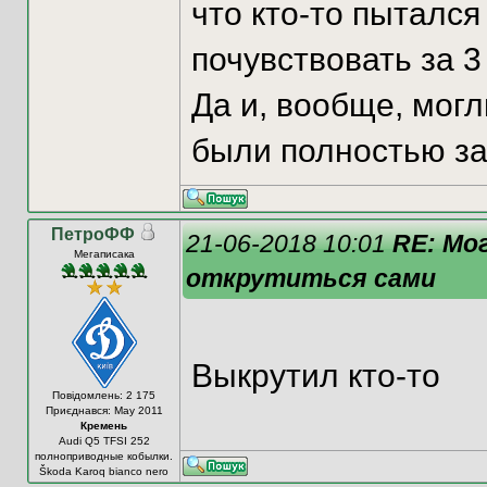
что кто-то пытался
почувствовать за 3
Да и, вообще, могл
были полностью з
ПетроФФ
21-06-2018 10:01
RE: Мо
Мегаписака
открутиться сами
Выкрутил кто-то
Повідомлень: 2 175
Приєднався: May 2011
Кремень
Audi Q5 TFSI 252
полноприводные кобылки.
Škoda Karoq bianco nero