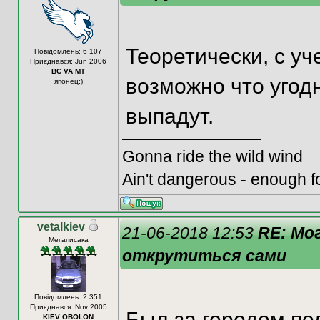
Теоретически, с уч
Повідомлень: 6 107
Приєднався: Jun 2006
BC VA MT
возможно что угодн
японец:)
выпадут.
Gonna ride the wild wind
Ain't dangerous - enough f
vetalkiev
21-06-2018 12:53
RE: Мо
Мегаписака
открутиться сами
Повідомлень: 2 351
Приєднався: Nov 2005
Был за городом по
KIEV OBOLON