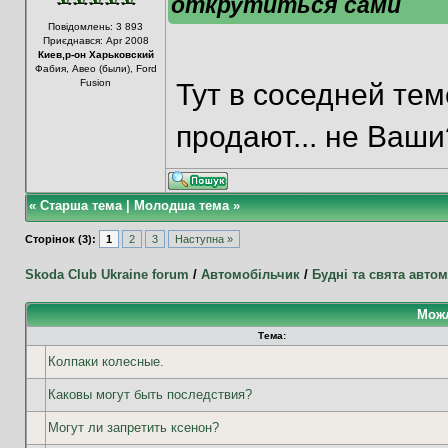
открутиться сами
Повідомлень: 3 893
Приєднався: Apr 2008
Киев,р-он Харьковский
Фабия, Авео (были), Ford
Fusion
Тут в соседней те
продают... не Ваши?
«
Старша тема
|
Молодша тема
»
Сторінок (3):
1
2
3
Наступна »
Skoda Club Ukraine forum
/
Автомобільчик
/
Будні та свята автом
Можл
Тема:
Колпаки колесные.
Каковы могут быть последствия?
Могут ли запретить ксенон?