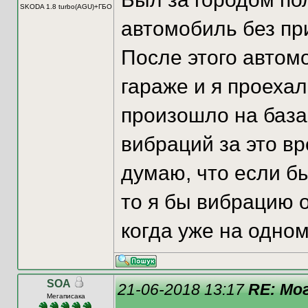
SKODA 1.8 turbo(AGU)+ГБО
автомобиль без пр
После этого автом
гараже и я проехал
произошло на базар
вибраций за это вр
думаю, что если б
то я бы вибрацию 
когда уже на одном
SOA
21-06-2018 13:17
RE: Мо
Мегаписака