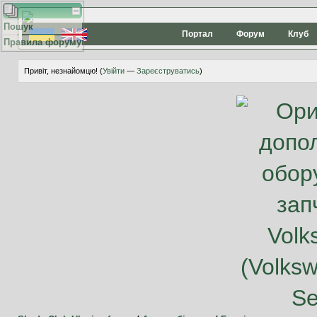
Пошук
Портал
Форум
Клуб
Правила форуму
Привіт, незнайомцю! (
Увійти
—
Зареєструватись
)