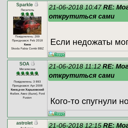
Sparkle
21-06-2018 10:47
RE: Мо
Писатель
открутиться сами
Повідомлень: 269
Если недожаты мог
Приєднався: Feb 2018
Киев
Skoda Fabia Combi BBZ
SOA
21-06-2018 11:12
RE: Мо
Мегаписака
открутиться сами
Повідомлень: 3 893
Приєднався: Apr 2008
Киев,р-он Харьковский
Фабия, Авео (были), Ford
Fusion
Кого-то спугнули но
astrolet
21-06-2018 12:15
RE: Мо