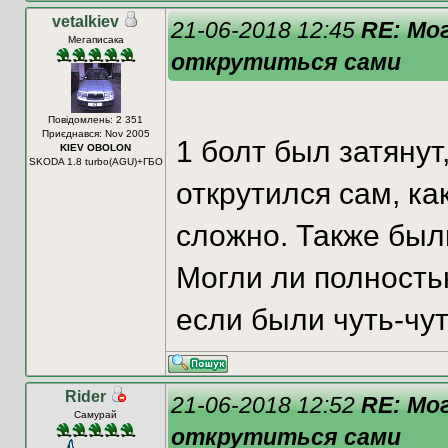
vetalkiev
21-06-2018 12:45
RE: Мо
Мегаписака
открутиться сами
Повідомлень: 2 351
Приєднався: Nov 2005
1 болт был затянут
KIEV OBOLON
SKODA 1.8 turbo(AGU)+ГБО
открутился сам, к
сложно. Также был
Могли ли полность
если были чуть-чу
Rider
21-06-2018 12:52
RE: Мо
Самурай
открутиться сами