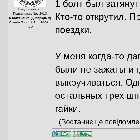
1 болт был затянут
Повідомлень: 960
Кто-то открутил. 
Приєднався: Nov 2013
м.Кам'янське (Днепродым)
Octavia Tour 1.6 AKL 2006 +
поездки.
ГБО
У меня когда-то д
были не зажаты и г
выкручиваться. Од
остальных трех шп
гайки.
(Востаннє це повідомле