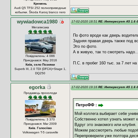
Кремень
Audi Q5 TFSI 252 полноприводные
кобылки. Škoda Karoq bianco nero
wywiadowca1980
17-02-2020 18:51
RE: Интересует А5 1.6 д
Мегаписака
По фото вроде как дверь водител
Задняя правая дверь также под в
Это по фото.
А в живую, так то смотреть надо..
Повідомлень: 4 086
Приєднався: May 2016
П.С. в пробег 160 тыс. за 7 лет н
Київ, село Позняки
Superb III, 2.0 TDI (DFCA)+Stage 1,
DQ250
egorka
17-02-2020 19:16
RE: Интересует А5 1.6 д
Продавець прохолоди
ПетроФФ :
Мой коллега выбирает себе универ
Собственно хотел узнать может 
Повідомлень: 3 370
Приєднався: Mar 2009
Вдруг это знакомого или клубня.
Київ. Голосііво
Можем рассмотреть любые подо
Volkswagen T-5 caravelle
Перепроверили уже полтора десят