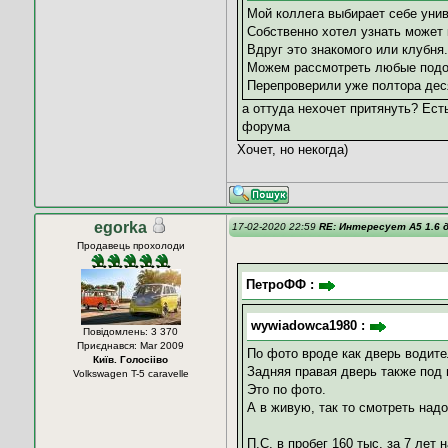
Мой коллега выбирает себе униве
Собственно хотел узнать может
Вдруг это знакомого или клубня.
Можем рассмотреть любые подо
Перепроверили уже полтора деся
а оттуда нехочет притянуть? Ест
форума
Хочет, но некогда)
egorka
17-02-2020 22:59
RE: Интересует А5 1.6 д
Продавець прохолоди
ПетроФФ :
wywiadowca1980 :
Повідомлень: 3 370
Приєднався: Mar 2009
По фото вроде как дверь водите
Київ. Голосііво
Задняя правая дверь также под 
Volkswagen T-5 caravelle
Это по фото.
А в живую, так то смотреть надо.
П.С. в пробег 160 тыс. за 7 лет