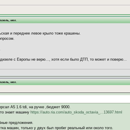
изель, мех.
ьская и переднее левое крыло тоже крашены.
опросом.
.
а дизеле с Европы не верю..., хотя если было ДТП, то может и поверю...
изель, мех.
сал А5 1.6 tdi, на ручке ,бюджет 9000.
кто знает машину
https://auto.ria.com/auto_skoda_octavia_...13697.html
бные предложения.
ка машин, только у двух был пробег реальный или около того.