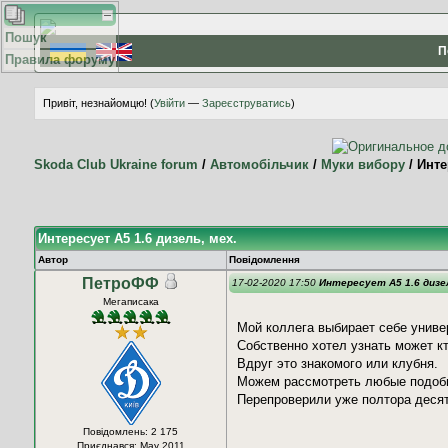
Пошук
П
Правила форуму
Привіт, незнайомцю! (
Увійти
—
Зареєструватись
)
Skoda Club Ukraine forum
/
Автомобільчик
/
Муки вибору
/
Инте
Интересует А5 1.6 дизель, мех.
Автор
Повідомлення
ПетроФФ
17-02-2020 17:50
Интересует А5 1.6 дизел
Мегаписака
Мой коллега выбирает себе универ
Собственно хотел узнать может к
Вдруг это знакомого или клубня.
Можем рассмотреть любые подоб
Перепроверили уже полтора десят
Повідомлень: 2 175
Приєднався: May 2011