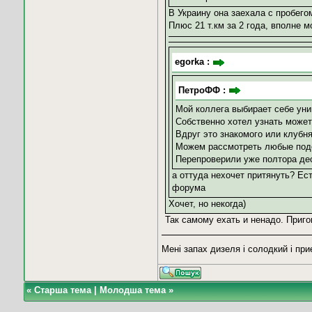
В Украину она заехала с пробего
Плюс 21 т.км за 2 года, вполне м
egorka :
ПетроФФ :
Мой коллега выбирает себе унив
Собственно хотел узнать може
Вдруг это знакомого или клубня
Можем рассмотреть любые под
Перепроверили уже полтора дес
а оттуда нехочет притянуть? Ес
форума
Хочет, но некогда)
Так самому ехать и ненадо. Приго
Мені запах дизеля і солодкий і пр
«
Старша тема
|
Молодша тема
»