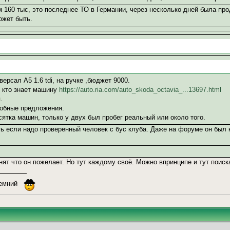
м 160 тыс, это последнее ТО в Германии, через несколько дней была про
ожет быть.
ерсал А5 1.6 tdi, на ручке ,бюджет 9000.
т кто знает машину
https://auto.ria.com/auto_skoda_octavia_...13697.html
.
обные предложения.
ятка машин, только у двух был пробег реальный или около того.
ть если надо проверенный человек с бус клуба. Даже на форуме он был н
нят что он пожелает. Но тут каждому своё. Можно впринципе и тут поиск
иемний