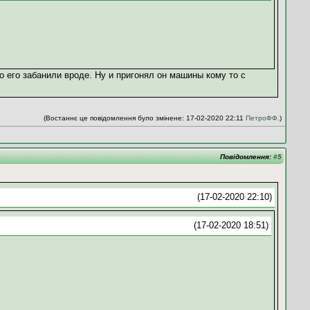
о его забанили вроде. Ну и пригонял он машины кому то с
(Востаннє це повідомлення було змінене: 17-02-2020 22:11
ПетроФФ
.)
Повідомлення:
#5
(17-02-2020 22:10)
(17-02-2020 18:51)