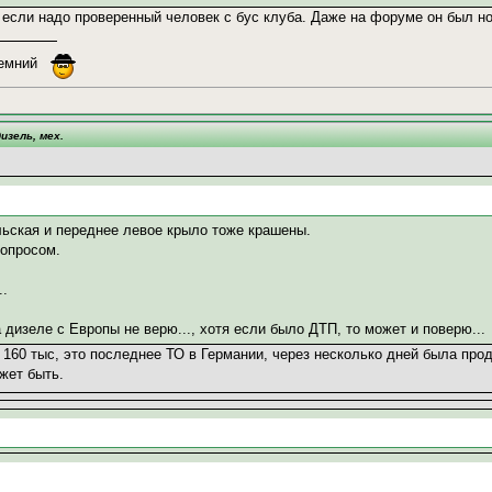
 если надо проверенный человек с бус клуба. Даже на форуме он был но
иемний
изель, мех.
льская и переднее левое крыло тоже крашены.
вопросом.
..
на дизеле с Европы не верю..., хотя если было ДТП, то может и поверю...
 160 тыс, это последнее ТО в Германии, через несколько дней была прод
ожет быть.