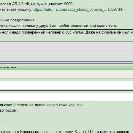
рсал А5 1.6 tdi, на ручке ,бюджет 9000.
 кто знает машину
https://auto.ria.com/auto_skoda_octavia_...13697.html
бные предложения.
тка машин, только у двух был пробег реальный или около того.
ь если надо проверенный человек с бус клуба. Даже на форуме он был н
изель, мех.
льская и переднее левое крыло тоже крашены.
вопросом.
..
 на дизеле с Европы не верю..., хотя если было ДТП, то может и поверю...