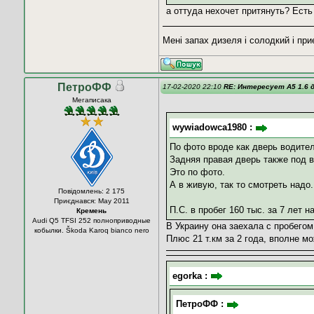
а оттуда нехочет притянуть? Есть
Мені запах дизеля і солодкий і пр
ПетроФФ
17-02-2020 22:10
RE: Интересует А5 1.6 д
Мегаписака
wywiadowca1980 :
По фото вроде как дверь водите
Задняя правая дверь также под 
Это по фото.
А в живую, так то смотреть надо.
Повідомлень: 2 175
Приєднався: May 2011
П.С. в пробег 160 тыс. за 7 лет 
Кремень
Audi Q5 TFSI 252 полноприводные
В Украину она заехала с пробегом
кобылки. Škoda Karoq bianco nero
Плюс 21 т.км за 2 года, вполне м
egorka :
ПетроФФ :