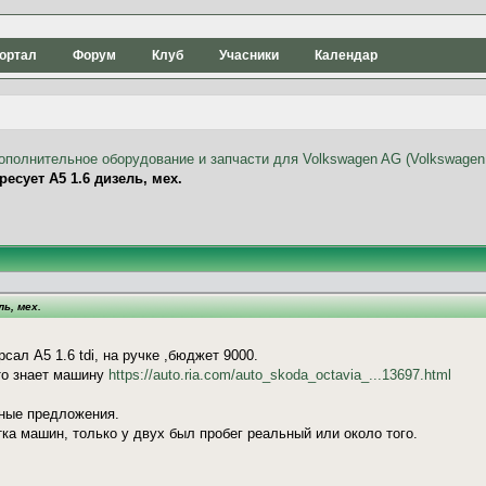
ортал
Форум
Клуб
Учасники
Календар
ресует А5 1.6 дизель, мех.
ь, мех.
сал А5 1.6 tdi, на ручке ,бюджет 9000.
то знает машину
https://auto.ria.com/auto_skoda_octavia_...13697.html
ные предложения.
ка машин, только у двух был пробег реальный или около того.