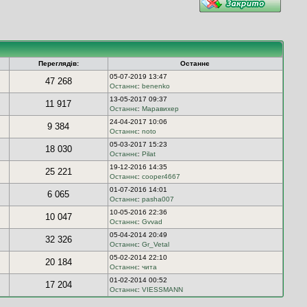
Переглядів:
Останнє
05-07-2019 13:47
47 268
Останнє
:
benenko
13-05-2017 09:37
11 917
Останнє
:
Маравихер
24-04-2017 10:06
9 384
Останнє
:
noto
05-03-2017 15:23
18 030
Останнє
:
Pilat
19-12-2016 14:35
25 221
Останнє
:
cooper4667
01-07-2016 14:01
6 065
Останнє
:
pasha007
10-05-2016 22:36
10 047
Останнє
:
Gvvad
05-04-2014 20:49
32 326
Останнє
:
Gr_Vetal
05-02-2014 22:10
20 184
Останнє
:
чита
01-02-2014 00:52
17 204
Останнє
:
VIESSMANN