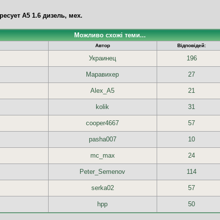
ресует А5 1.6 дизель, мех.
Можливо схожі теми...
Автор
Відповідей:
Украинец
196
Маравихер
27
Alex_A5
21
kolik
31
cooper4667
57
pasha007
10
mc_max
24
Peter_Semenov
114
serka02
57
hpp
50