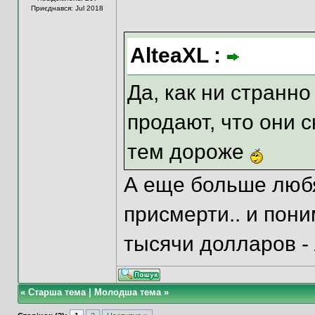
Приєднався: Jul 2018
AlteaXL :
Да, как ни странн
продают, что они
тем дороже
А еще больше любят
присмерти.. и пон
тысячи долларов - 
«
Старша тема
|
Молодша тема
»