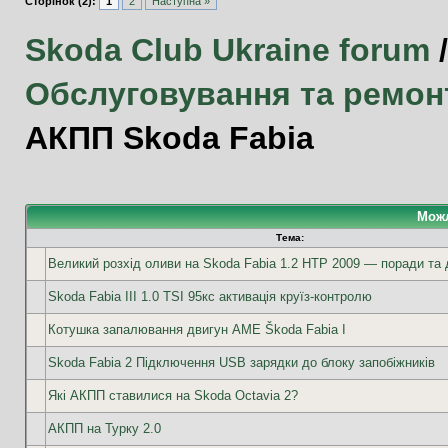
Сторінок (2):
1
2
Наступна »
Skoda Club Ukraine forum
Обслуговування та ремон
АКПП Skoda Fabia
Можл
Тема:
Великий розхід оливи на Skoda Fabia 1.2 HTP 2009 — поради та 
Skoda Fabia III 1.0 TSI 95кс активація круїз-контролю
Котушка запалювання двигун AME Škoda Fabia I
Skoda Fabia 2 Підключення USB зарядки до блоку запобіжників
Які АКПП ставилися на Skoda Octavia 2?
АКПП на Турку 2.0