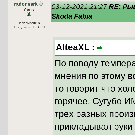
radonsark
03-12-2021 21:27
RE: Ры
Ученик
Skoda Fabia
Повідомлень: 5
Приєднався: Dec 2021
AlteaXL :
По поводу темпер
мнения по этому в
то говорит что хол
горячее. Сугубо И
трёх разных произ
прикладывал руки