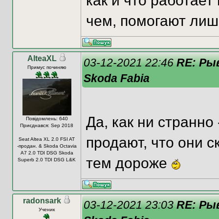
как и что работает
чем, помогают лиш
AlteaXL
03-12-2021 22:46
RE: Ры
Примус починяю
Skoda Fabia
Да, как ни странно
Повідомлень: 640
Приєднався: Sep 2018
продают, что они 
Seat Altea XL 2.0 FSI AT
-продан. & Skoda Octavia
A7 2.0 TDI DSG Skoda
тем дороже
Superb 2.0 TDI DSG L&K
radonsark
03-12-2021 23:03
RE: Ры
Ученик