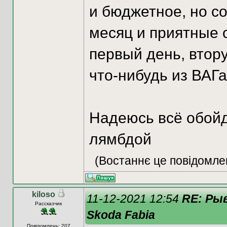
и бюджетное, но со
месяц и приятные 
первый день, втор
что-нибудь из ВАГа
Надеюсь всё обойд
лямбдой
(Востаннє це повідомле
kiloso
11-12-2021 12:54
RE: Ры
Рассказчик
Skoda Fabia
Повідомлень: 207