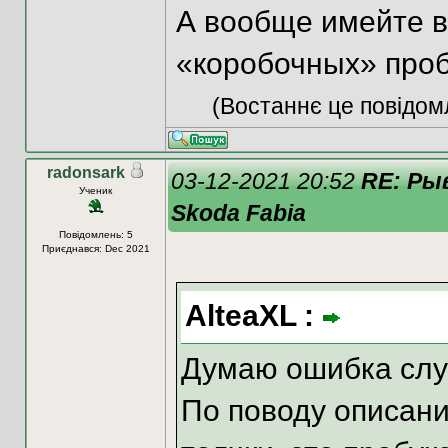
А вообще имейте в
«коробочных» проб
(Востаннє це повідом
radonsark
03-12-2021 20:52
RE: Ры
Ученик
Skoda Fabia
Повідомлень: 5
Приєднався: Dec 2021
AlteaXL :
Думаю ошибка сл
По поводу описани