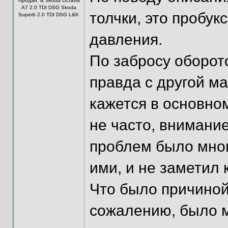
-продан. & Skoda Octavia
A7 2.0 TDI DSG Skoda
толчки, это пробук
Superb 2.0 TDI DSG L&K
давления.
По забросу оборото
правда с другой м
кажется в основно
не часто, внимание
проблем было мног
ими, и не заметил
Что было причиной 
сожалению, было м