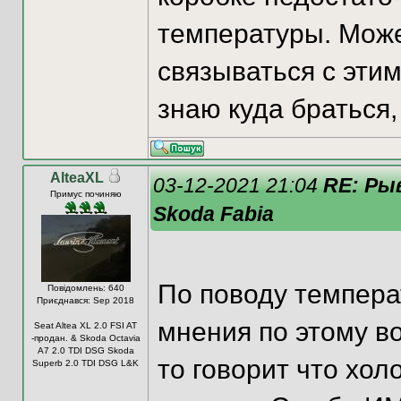
температуры. Може
связываться с этим
знаю куда браться
AlteaXL
03-12-2021 21:04
RE: Ры
Примус починяю
Skoda Fabia
По поводу темпера
Повідомлень: 640
Приєднався: Sep 2018
мнения по этому в
Seat Altea XL 2.0 FSI AT
-продан. & Skoda Octavia
A7 2.0 TDI DSG Skoda
то говорит что холо
Superb 2.0 TDI DSG L&K