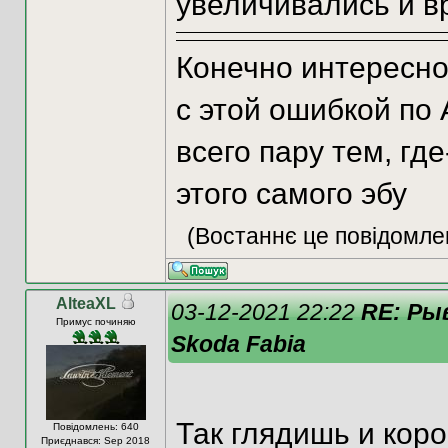
увеличивались и вр
Конечно интересно
с этой ошибкой по
всего пару тем, гд
этого самого эбу
(Востаннє це повідомле
AlteaXL
03-12-2021 22:22
RE: Ры
Примус починяю
Skoda Fabia
Так глядишь и коро
Повідомлень: 640
Приєднався: Sep 2018