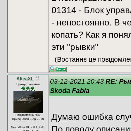
01314 - Блок управ
- непостоянно. В ч
копать? Как я поня
эти "рывки"
(Востаннє це повідомле
AlteaXL
03-12-2021 20:43
RE: Ры
Примус починяю
Skoda Fabia
Думаю ошибка сл
Повідомлень: 640
Приєднався: Sep 2018
По поводу описания
Seat Altea XL 2.0 FSI AT