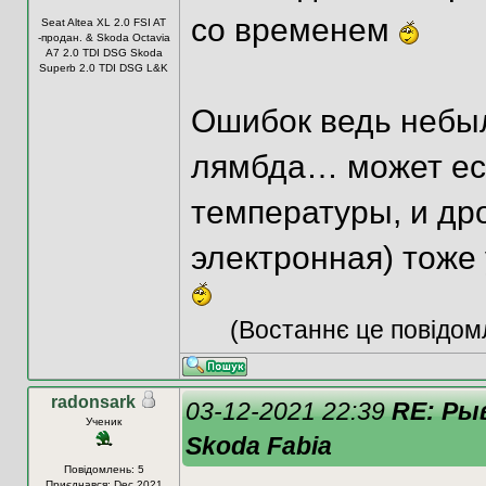
со временем
Seat Altea XL 2.0 FSI AT
-продан. & Skoda Octavia
A7 2.0 TDI DSG Skoda
Superb 2.0 TDI DSG L&K
Ошибок ведь небыл
лямбда… может есл
температуры, и др
электронная) тоже
(Востаннє це повідом
radonsark
03-12-2021 22:39
RE: Ры
Ученик
Skoda Fabia
Повідомлень: 5
Приєднався: Dec 2021