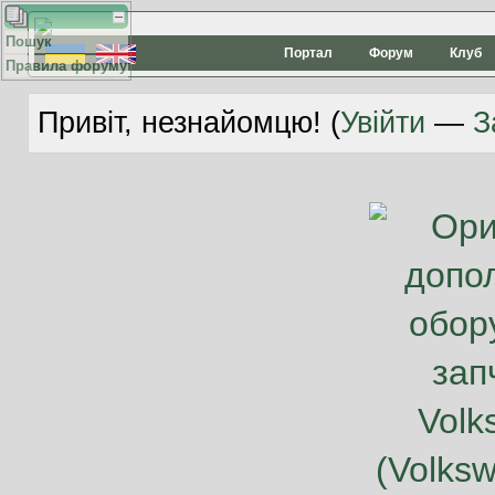
Пошук
Портал
Форум
Клуб
Правила форуму
Привіт, незнайомцю! (
Увійти
—
З