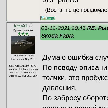
(Востаннє це повідомле
AlteaXL
03-12-2021 20:43
RE: Ры
Примус починяю
Skoda Fabia
Думаю ошибка сл
Повідомлень: 640
Приєднався: Sep 2018
По поводу описания
Seat Altea XL 2.0 FSI AT
-продан. & Skoda Octavia
A7 2.0 TDI DSG Skoda
толчки, это пробук
Superb 2.0 TDI DSG L&K
давления.
По забросу оборото
правда с другой м