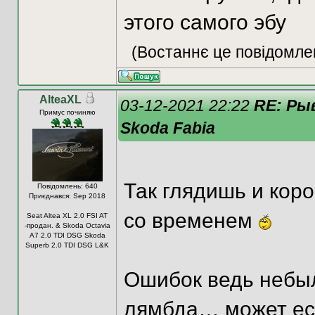
этого самого эбу
(Востаннє це повідомле
AlteaXL
03-12-2021 22:22
RE: Ры
Примус починяю
Skoda Fabia
Так глядишь и коро
Повідомлень: 640
Приєднався: Sep 2018
со временем
Seat Altea XL 2.0 FSI AT
-продан. & Skoda Octavia
A7 2.0 TDI DSG Skoda
Superb 2.0 TDI DSG L&K
Ошибок ведь небыл
лямбда… может есл