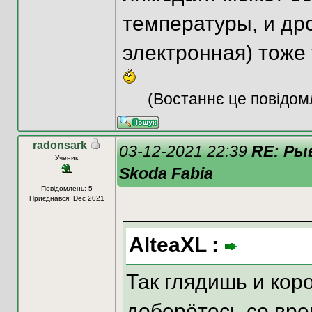
температуры, и др
электронная) тоже
(Востаннє це повідом
radonsark
03-12-2021 22:39
RE: Ры
Ученик
Skoda Fabia
Повідомлень: 5
Приєднався: Dec 2021
AlteaXL :
Так глядишь и коро
доберётесь со вр