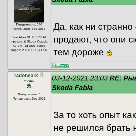
Да, как ни странно
Повідомлень: 640
Приєднався: Sep 2018
продают, что они 
Seat Altea XL 2.0 FSI AT
-продан. & Skoda Octavia
A7 2.0 TDI DSG Skoda
тем дороже
Superb 2.0 TDI DSG L&K
radonsark
03-12-2021 23:03
RE: Ры
Ученик
Skoda Fabia
Повідомлень: 5
Приєднався: Dec 2021
За то хоть опыт ка
не решился брать 