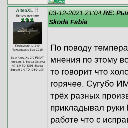
AlteaXL
03-12-2021 21:04
RE: Ры
Примус починяю
Skoda Fabia
По поводу темпера
Повідомлень: 640
Приєднався: Sep 2018
мнения по этому в
Seat Altea XL 2.0 FSI AT
-продан. & Skoda Octavia
A7 2.0 TDI DSG Skoda
то говорит что холо
Superb 2.0 TDI DSG L&K
горячее. Сугубо ИМ
трёх разных произ
прикладывал руки 
работе что с испра