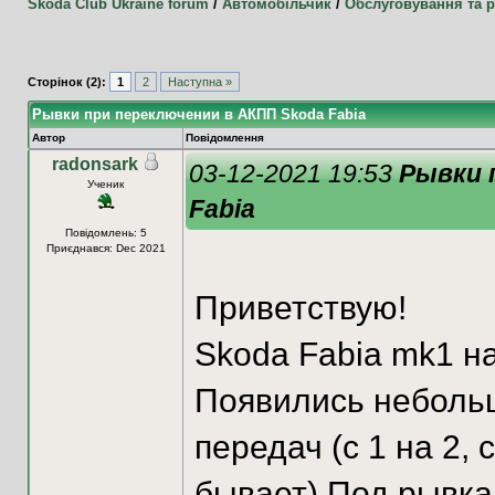
Skoda Club Ukraine forum
/
Автомобільчик
/
Обслуговування та 
Сторінок (2):
1
2
Наступна »
Рывки при переключении в АКПП Skoda Fabia
Автор
Повідомлення
radonsark
03-12-2021 19:53
Рывки 
Ученик
Fabia
Повідомлень: 5
Приєднався: Dec 2021
Приветствую!
Skoda Fabia mk1 н
Появились неболь
передач (с 1 на 2, с
бывает) Под рывкам