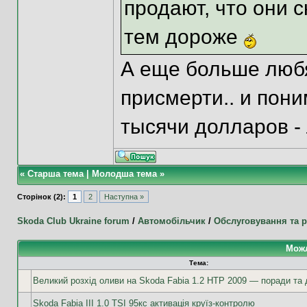
продают, что они
тем дороже
А еще больше любят
присмерти.. и пон
тысячи долларов - 
«
Старша тема
|
Молодша тема
»
Сторінок (2):
1
2
Наступна »
Skoda Club Ukraine forum
/
Автомобільчик
/
Обслуговування та 
Можл
Тема:
Великий розхід оливи на Skoda Fabia 1.2 HTP 2009 — поради та 
Skoda Fabia III 1.0 TSI 95кс активація круїз-контролю