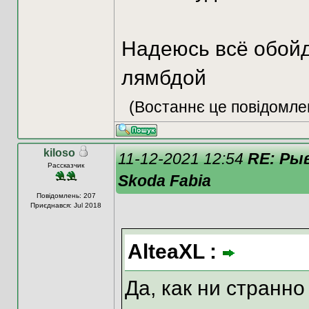
Надеюсь всё обойд
лямбдой
(Востаннє це повідомле
kiloso
11-12-2021 12:54
RE: Ры
Рассказчик
Skoda Fabia
Повідомлень: 207
Приєднався: Jul 2018
AlteaXL :
Да, как ни странн