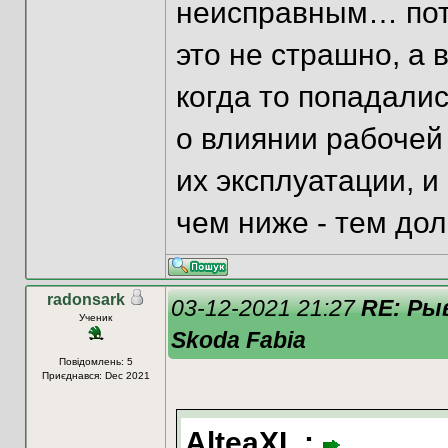
неисправным… пото
это не страшно, а 
когда то попадалис
о влиянии рабочей
их эксплуатации, и
чем ниже - тем до
radonsark
03-12-2021 21:27
RE: Ры
Ученик
Skoda Fabia
Повідомлень: 5
Приєднався: Dec 2021
AlteaXL :