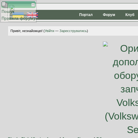
Пошук
Портал
Форум
Клуб
Правила форуму
Привіт, незнайомцю! (
Увійти
—
Зареєструватись
)