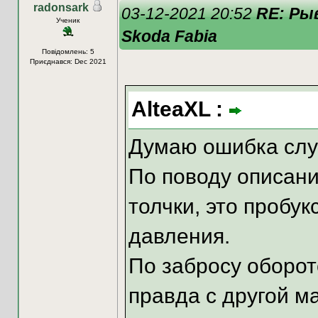
radonsark
03-12-2021 20:52
RE: Ры
Ученик
Skoda Fabia
Повідомлень: 5
Приєднався: Dec 2021
AlteaXL :
Думаю ошибка сл
По поводу описани
толчки, это пробук
давления.
По забросу оборот
правда с другой м