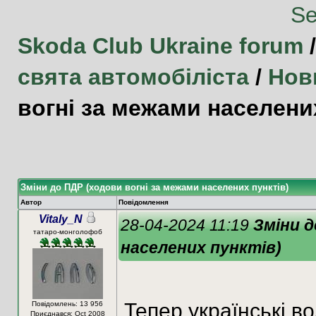
Skoda Club Ukraine forum
свята автомобіліста
/
Нов
вогні за межами населених
Зміни до ПДР (ходови вогні за межами населених пунктів)
Автор
Повідомлення
Vitaly_N
28-04-2024 11:19
Зміни д
татаро-монголофоб
населених пунктів)
Тепер українські в
Повідомлень: 13 956
Приєднався: Oct 2008