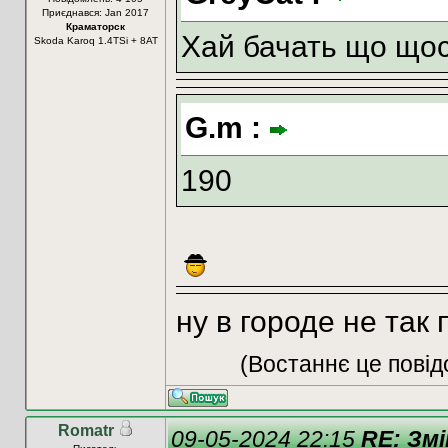
Приєднався: Jan 2017
Краматорск
Хай бачать що щос
Skoda Karoq 1.4TSi + 8АТ
G.m :
190
ну в городе не так
(Востаннє це повід
Romatr
09-05-2024 22:15
RE: Змі