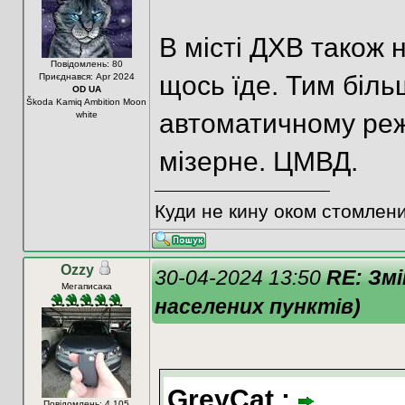
В місті ДХВ також 
Повідомлень: 80
щось їде. Тим біл
Приєднався: Apr 2024
OD UA
Škoda Kamiq Ambition Moon
автоматичному реж
white
мізерне. ЦМВД.
Куди не кину оком стомлени
Ozzy
30-04-2024 13:50
RE: Змі
Мегаписака
населених пунктів)
GreyCat :
Повідомлень: 4 105