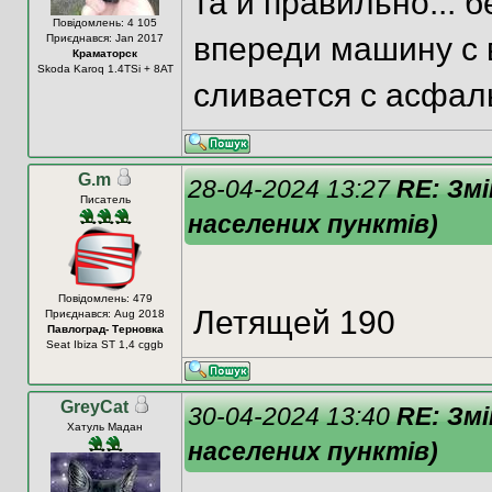
та и правильно... 
Повідомлень: 4 105
впереди машину с
Приєднався: Jan 2017
Краматорск
Skoda Karoq 1.4TSi + 8АТ
сливается с асфал
G.m
28-04-2024 13:27
RE: Змі
Писатель
населених пунктів)
Повідомлень: 479
Летящей 190
Приєднався: Aug 2018
Павлоград- Терновка
Seat Ibiza ST 1,4 cggb
GreyCat
30-04-2024 13:40
RE: Змі
Хатуль Мадан
населених пунктів)