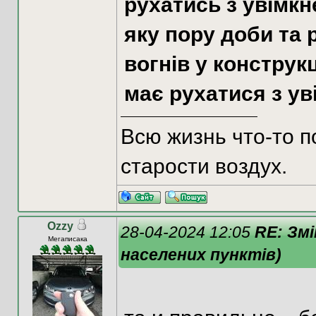
рухатись з увімк
яку пору доби та р
вогнів у конструк
має рухатися з у
Всю жизнь что-то п
старости воздух.
Ozzy
28-04-2024 12:05
RE: Змі
Мегаписака
населених пунктів)