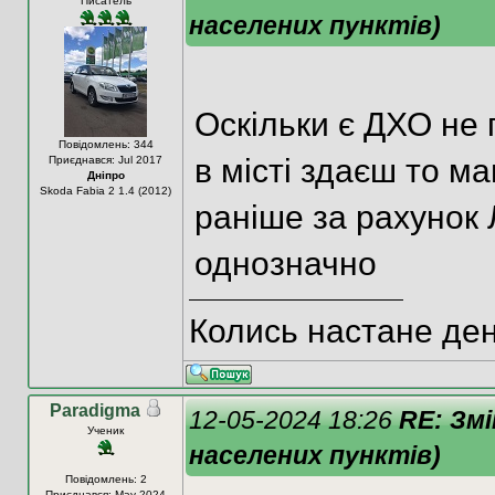
Писатель
населених пунктів)
Оскільки є ДХО не 
Повідомлень: 344
в місті здаєш то ма
Приєднався: Jul 2017
Дніпро
Skoda Fabia 2 1.4 (2012)
раніше за рахунок 
однозначно
Колись настане день
Paradigma
12-05-2024 18:26
RE: Змі
Ученик
населених пунктів)
Повідомлень: 2
Приєднався: May 2024