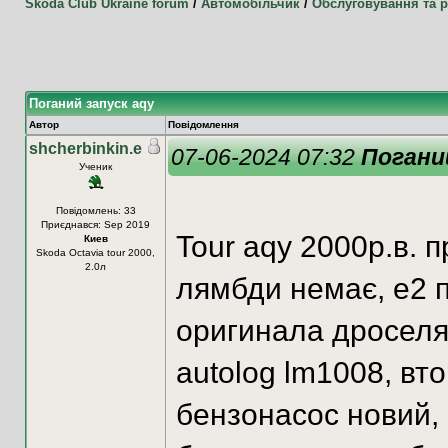
Skoda Club Ukraine forum
/
Автомобільчик
/
Обслуговування та 
Поганий запуск aqy
Автор
Повідомлення
shcherbinkin.e
07-06-2024 07:32
Погани
Ученик
Повідомлень: 33
Приєднався: Sep 2019
Tour aqy 2000р.в. п
Киев
Skoda Octavia tour 2000,
2.0л
лямбди немає, е2 
оригинала дроселя
autolog lm1008, вт
бензонасос новий, 