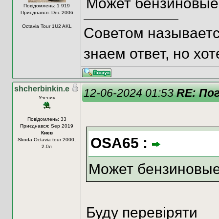
Может бензиновые
Повідомлень: 1 919
Приєднався: Dec 2006
Octavia Tour 1U2 AKL
Советом называется
знаем ответ, но хот
shcherbinkin.e
12-06-2024 01:53
RE: Пог
Ученик
Повідомлень: 33
Приєднався: Sep 2019
Киев
OSA65 :
Skoda Octavia tour 2000,
2.0л
Может бензиновые
Буду перевіряти