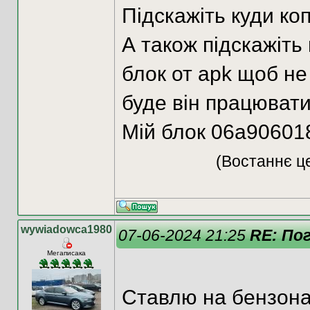
Підскажіть куди ко
А також підскажіть
блок от apk щоб не
буде він працювати
Мій блок 06a90601
(Востаннє це
wywiadowca1980
07-06-2024 21:25
RE: Пог
Мегаписака
Ставлю на бензонас