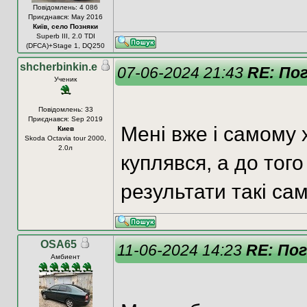
Повідомлень: 4 086
Приєднався: May 2016
Київ, село Позняки
Superb III, 2.0 TDI
(DFCA)+Stage 1, DQ250
shcherbinkin.e
07-06-2024 21:43
RE: Пог
Ученик
Повідомлень: 33
Приєднався: Sep 2019
Мені вже і самому х
Киев
Skoda Octavia tour 2000,
2.0л
куплявся, а до того
результати такі сам
OSA65
11-06-2024 14:23
RE: Пог
Амбиент