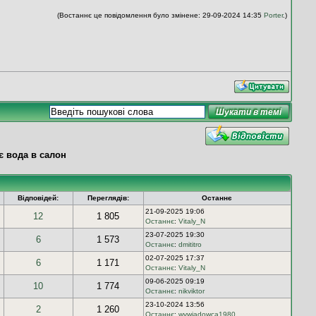
(Востаннє це повідомлення було змінене: 29-09-2024 14:35
Porter
.)
є вода в салон
Відповідей:
Переглядів:
Останнє
21-09-2025 19:06
12
1 805
Останнє
:
Vitaly_N
23-07-2025 19:30
6
1 573
Останнє
:
dmititro
02-07-2025 17:37
6
1 171
Останнє
:
Vitaly_N
09-06-2025 09:19
10
1 774
Останнє
:
nikviktor
23-10-2024 13:56
2
1 260
Останнє
:
wywiadowca1980