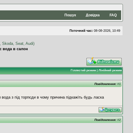
Пошук
Довідка
FAQ
Поточний час:
08-08-2026, 10:49
є вода в салон
Гіллястий режим
|
Лінійний режим
Повідомлення:
#1
 вода з під торпєди в чому причина підкажіть будь ласка
Повідомлення:
#2