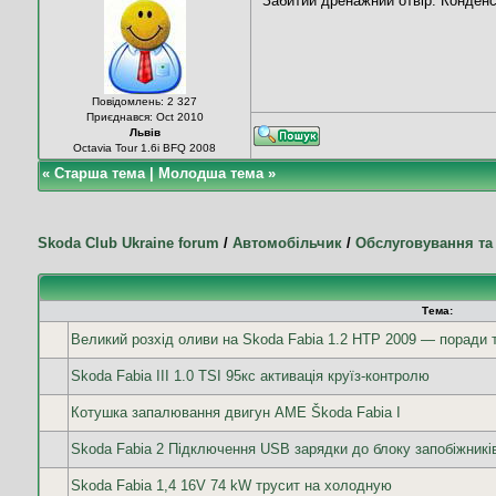
Забитий дренажний отвір. Конденс
Повідомлень: 2 327
Приєднався: Oct 2010
Львів
Oсtavia Tour 1.6i BFQ 2008
«
Старша тема
|
Молодша тема
»
Skoda Club Ukraine forum
/
Автомобільчик
/
Обслуговування та
Тема:
Великий розхід оливи на Skoda Fabia 1.2 HTP 2009 — поради 
Skoda Fabia III 1.0 TSI 95кс активація круїз-контролю
Котушка запалювання двигун AME Škoda Fabia I
Skoda Fabia 2 Підключення USB зарядки до блоку запобіжникі
Skoda Fabia 1,4 16V 74 kW трусит на холодную