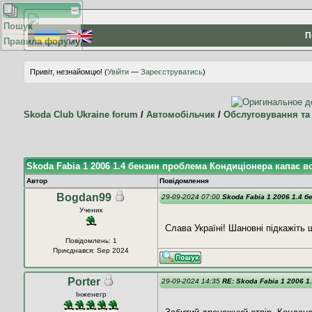
Пошук
П
Правила форуму
Привіт, незнайомцю! (
Увійти
—
Зареєструватись
)
Skoda Club Ukraine forum
/
Автомобільчик
/
Обслуговування та
Skoda Fabia 1 2006 1.4 бензин проблема Кондиціонера капає в
Автор
Повідомлення
Bogdan99
29-09-2024 07:00
Skoda Fabia 1 2006 1.4 
Ученик
Слава Україні! Шановні підкажіть 
Повідомлень: 1
Приєднався: Sep 2024
Porter
29-09-2024 14:35
RE: Skoda Fabia 1 2006 
Інженегр