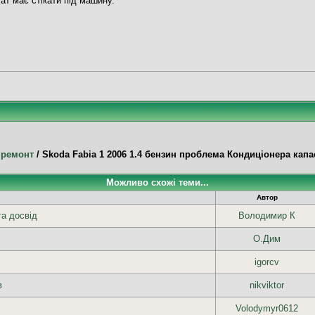
ат має стікати під машину.
 ремонт
/
Skoda Fabia 1 2006 1.4 бензин проблема Кондиціонера капа
Можливо схожі теми...
Автор
та досвід
Володимир К
О.Дим
igorcv
в
nikviktor
Volodymyr0612