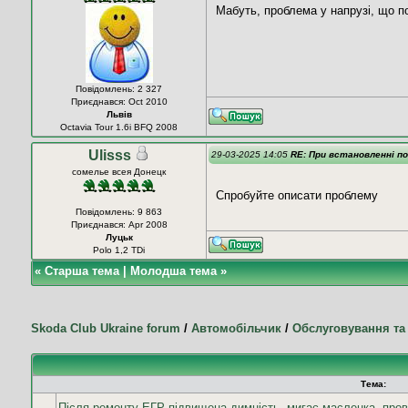
Мабуть, проблема у напрузі, що п
Повідомлень: 2 327
Приєднався: Oct 2010
Львів
Oсtavia Tour 1.6i BFQ 2008
Ulisss
29-03-2025 14:05
RE: При встановленні п
сомелье всея Донецк
Спробуйте описати проблему
Повідомлень: 9 863
Приєднався: Apr 2008
Луцьк
Polo 1,2 TDi
«
Старша тема
|
Молодша тема
»
Skoda Club Ukraine forum
/
Автомобільчик
/
Обслуговування та
Тема:
Після ремонту ЕГР підвищена димність, мигає масленка, пров