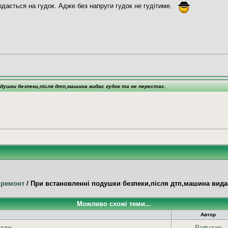
одається на гудок. Адже без напруги гудок не гудітиме.
одушки безпеки,після дтп,машина видає гудок та не перестає.
 ремонт
/
При встановленні подушки безпеки,після дтп,машина видає 
Можливо схожі теми...
Автор
али.
Partyzan