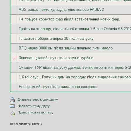
ABS видає помилку, заднє ліве колесо FABIA 2
Не працює коректор фар після встановлення нових фар.
Троїть на холонду, після нічної стоянки 1.6 bse Octavia A5 201
Плавають обороти перез 30 після запуску
BFQ через 3000 км після заміни починає пити масло
Зявився цікавий звук після заміни турбіни
Октавия ТУР після запуску двіжка, вентилятор пічки через 5-
1.6 tdi cayc . Голубий дим на холодну після видалення сажово
Неприємний звук після видалення сажевого
Дивитись версію для друку
Надіслати тему другу
Підписатися на цю тему
Переглядають: Гості: 1