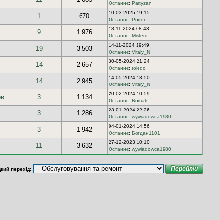
Останнє
:
Partyzan
10-03-2025 19:15
1
670
Останнє
:
Porter
18-11-2024 08:43
9
1 976
Останнє
:
Misterd
14-11-2024 19:49
19
3 503
Останнє
:
Vitaly_N
30-05-2024 21:24
14
2 657
Останнє
:
toledo
14-05-2024 13:50
14
2 945
Останнє
:
Vitaly_N
20-02-2024 10:59
ов
3
1 134
Останнє
:
Romatr
23-01-2024 22:36
3
1 286
Останнє
:
wywiadowca1980
04-01-2024 14:56
3
1 942
Останнє
:
Богдан1101
27-12-2023 10:10
11
3 632
Останнє
:
wywiadowca1980
кий перехід: