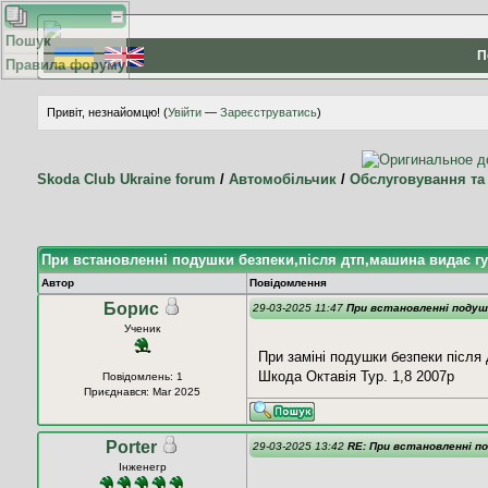
Пошук
П
Правила форуму
Привіт, незнайомцю! (
Увійти
—
Зареєструватись
)
Skoda Club Ukraine forum
/
Автомобільчик
/
Обслуговування та
При встановленні подушки безпеки,після дтп,машина видає гуд
Автор
Повідомлення
Борис
29-03-2025 11:47
При встановленні подушк
Ученик
При заміні подушки безпеки після
Шкода Октавія Тур. 1,8 2007р
Повідомлень: 1
Приєднався: Mar 2025
Porter
29-03-2025 13:42
RE: При встановленні п
Інженегр