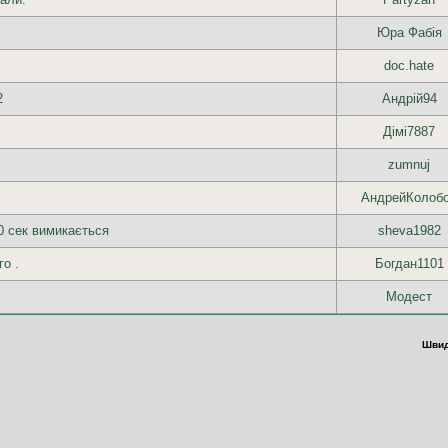
Юра Фабія
doc.hate
2
Андрій94
Дімі7887
zumnuj
АндрейКолоб
10 сек вимикається
sheva1982
го .
Богдан1101
Модест
Швид