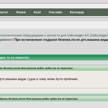
ортал
Форум
Клуб
Учасники
Календар
 ремонт
/
При встановленні подушки безпеки,після дтп,машина видає 
ок та не перестає.
и безпеки,після дтп,машина видає гудок та не перестає.
 дтп,машина видає гудок,в чому може бути проблема.
одушки безпеки,після дтп,машина видає гудок та не перестає.