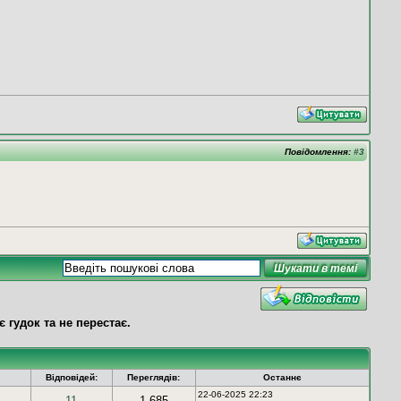
Повідомлення:
#3
гудок та не перестає.
Відповідей:
Переглядів:
Останнє
22-06-2025 22:23
11
1 685