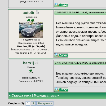
Приєднався: Jul 2025
autotir
03-07-2025 23:29
RE: 1.9 tdi, не коректно 
Рассказчик
Без машины под рукой мне тяжело
Ближайшее время с топливной ниче
электронасоса могла треснуть/со
Давление подачи электронасоса н
Повідомлень: 99
Если ошибок сканер не видит, то 
Приєднався: Sep 2024
недостатком воздуха.
Wrocław, PL (ех Харків)
Škoda Octavia A5 2.0 TDI Combi '07/
VW Touran 2.0 TDI (1T1) '06
bars1j
04-07-2025 07:57
RE: 1.9 tdi, не коректно 
Ученик
Без машини зрозуміло що тяжко.
Топлівну систему лазив останій ра
Повідомлень: 6
Приєднався: Jul 2025
Знімав подачу на тандемний насос
«
Старша тема
|
Молодша тема
»
Сторінок (2):
1
2
Наступна »