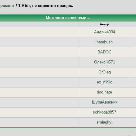
 ремонт
/
1.9 tdi, не коректно працює.
Можливо схожі теми...
Автор
Андрій4034
hatabush
BADOC
Олексій571
GrOleg
ex_nihilo
doc.hate
ШураАвионик
schkoda8857
smiagkyi