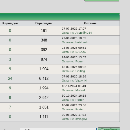
Відповідей:
Переглядів:
Останнє
27-07-2026 17:07
0
161
Останнє
:
Андрій4034
27-08-2025 18:05
0
348
Останнє
:
hatabush
24-08-2025 09:51
0
392
Останнє
:
BADOC
24-03-2025 13:07
3
874
Останнє
:
Porter
13-03-2025 08:32
9
1 904
Останнє
:
GrOleg
07-03-2025 18:29
24
6 412
Останнє
:
Vitaly_N
18-11-2024 08:43
9
1 994
Останнє
:
Misterd
30-10-2024 16:18
9
2 942
Останнє
:
Porter
10-02-2024 23:36
7
1 851
Останнє
:
Porter
30-08-2022 17:33
0
1 111
Останнє
:
smiagkyi