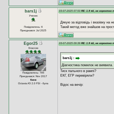
bars1j
03-07-2025 07:53
RE: 1.9 tdi, не коректно 
Ученик
Дякую за відповідь і вказівку на н
Такий метод вже знайшов на просто
Повідомлень: 6
Приєднався: Jul 2025
Egor25
03-07-2025 09:39
RE: 1.9 tdi, не коректно 
Классик
bars1j :
Діагностика помилок не виявила.
Тиск пального в рампі?
Повідомлень: 785
ЕКГ, ЕГР перевіряли?
Приєднався: Nov 2017
Киев
Octavia A5 2.0 FSI - була
Відос на вечір: