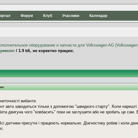
ортал
Форум
Клуб
Учасники
Календар
 ремонт
/
1.9 tdi, не коректно працює.
цює.
неточності вибачте.
т авто заводиться тільки з допомогою "швидкого старту". Коли нарешті 
ота двигуна чого "ковбасить" поки не заглушити або не зробить це сам. 
сі датчики присутні і працюють нормально. Діагностику робив і коли дви
і.