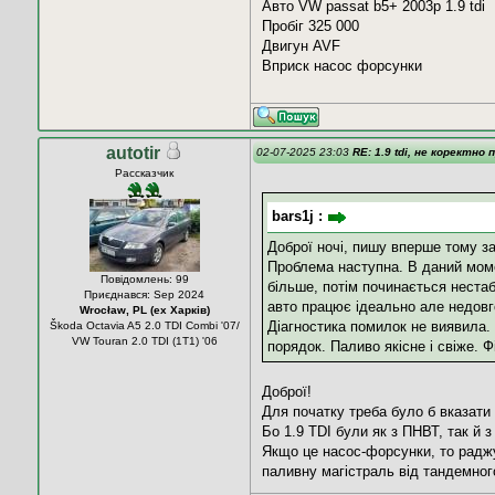
Авто VW passat b5+ 2003р 1.9 tdi
Пробіг 325 000
Двигун AVF
Вприск насос форсунки
autotir
02-07-2025 23:03
RE: 1.9 tdi, не коректно 
Рассказчик
bars1j :
Доброї ночі, пишу вперше тому за
Проблема наступна. В даний моме
Повідомлень: 99
більше, потім починається нестаб
Приєднався: Sep 2024
авто працює ідеально але недовг
Wrocław, PL (ех Харків)
Діагностика помилок не виявила. 
Škoda Octavia A5 2.0 TDI Combi '07/
VW Touran 2.0 TDI (1T1) '06
порядок. Паливо якісне і свіже. Ф
Доброї!
Для початку треба було б вказати м
Бо 1.9 TDI були як з ПНВТ, так й 
Якщо це насос-форсунки, то раджу
паливну магістраль від тандемного