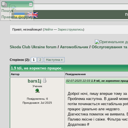
Пошук
П
Правила форуму
Привіт, незнайомцю! (
Увійти
—
Зареєструватись
)
Skoda Club Ukraine forum
/
Автомобільчик
/
Обслуговування та
Сторінок (2):
1
2
Наступна »
1.9 tdi, не коректно працює.
Автор
Повідомлення
bars1j
02-07-2025 22:03
1.9 tdi, не коректно пра
Ученик
Доброї ночі, пишу вперше тому за 
Проблема наступна. В даний момен
Повідомлень: 6
Приєднався: Jul 2025
потім починається нестабільна роб
працює ідеально але недовго.
Діагностика помилок не виявила. В
Паливо якісне і свіже. Фільтра чист
Додатково #