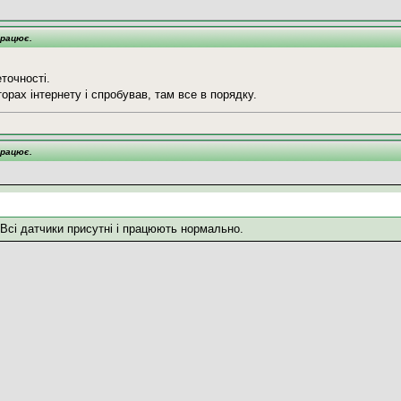
працює.
еточності.
рах інтернету і спробував, там все в порядку.
працює.
 Всі датчики присутні і працюють нормально.