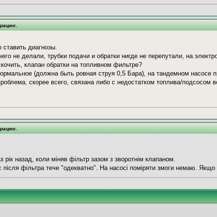
працює.
 ставить диагнозы.
го не делали, трубки подачи и обратки нигде не перепутали, на электро
скочить, клапан обратки на топливном фильтре?
ормальное (должна быть ровная струя 0,5 Бара), на тандемном насосе п
проблема, скорее всего, связана либо с недостатком топлива/подсосом в
працює.
з рік назад, коли міняв фільтр зазом з зворотнім клапаном.
 після фільтра тече "одекватно". На насосі поміряти змоги немаю. Якщо