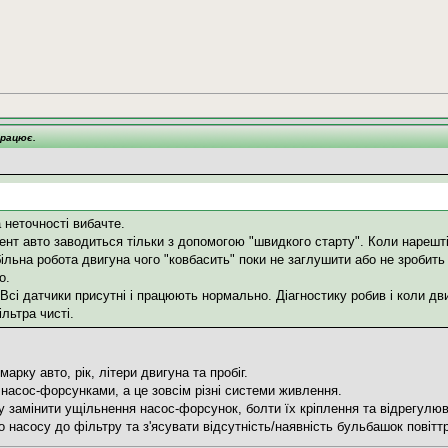
працює.
 неточності вибачте.
нт авто заводиться тільки з допомогою "швидкого старту". Коли нарешті
ільна робота двигуна чого "ковбасить" поки не заглушити або не зробить
о.
Всі датчики присутні і працюють нормально. Діагностику робив і коли дв
ільтра чисті.
арку авто, рік, літери двигуна та пробіг.
з насос-форсунками, а це зовсім різні системи живлення.
 замінити ущільнення насос-форсунок, болти їх кріплення та відрегулюв
 насосу до фільтру та з'ясувати відсутність/наявність бульбашок повітт