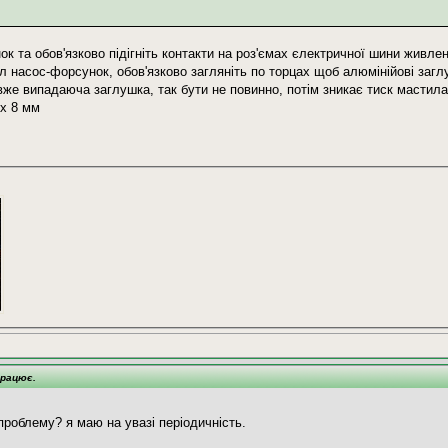
к та обов'язково підігніть контакти на роз'ємах єлектричної шини живле
л насос-форсунок, обов'язково загляніть по торцах щоб алюмінійові загл
же випадаюча заглушка, так бути не повинно, потім зникає тиск мастила
 x 8 мм
працює.
проблему? я маю на увазі періодичність.