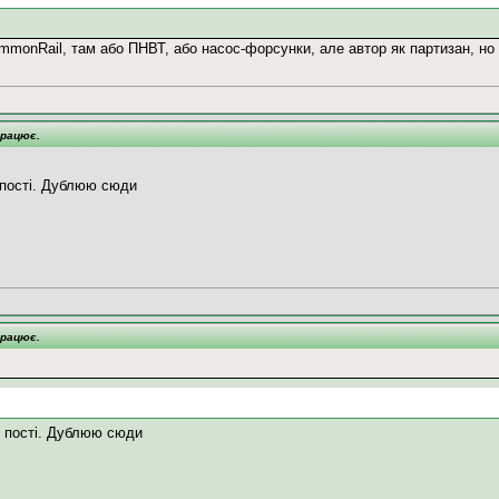
mmonRail, там або ПНВТ, або насос-форсунки, але автор як партизан, но 
працює.
 пості. Дублюю сюди
працює.
у пості. Дублюю сюди