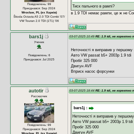
Повідомлень: 99
Тиск пального в рампі?
Приєднався: Sep 2024
в 1.9 TDI немає рампи, це ж не Co
Wrocław, PL (ех Харків)
Škoda Octavia A5 2.0 TDI Combi '07/
VW Touran 2.0 TDI (1T1) '06
bars1j
03-07-2025 10:49
RE: 1.9 tdi, не коректно 
Ученик
Неточності я виправив у першому
Авто VW passat b5+ 2003р 1.9 tdi
Повідомлень: 6
Приєднався: Jul 2025
Пробіг 325 000
Двигун AVF
Вприск насос форсунки
autotir
03-07-2025 18:44
RE: 1.9 tdi, не коректно 
Рассказчик
bars1j :
Неточності я виправив у першом
Авто VW passat b5+ 2003р 1.9 tdi
Повідомлень: 99
Пробіг 325 000
Приєднався: Sep 2024
Двигун AVF
Wrocław, PL (ех Харків)