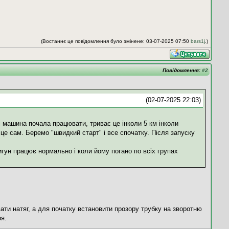
(Востаннє це повідомлення було змінене: 03-07-2025 07:50
bars1j
.)
Повідомлення:
#2
(02-07-2025 22:03)
 машина почала працювати, триває це інколи 5 км інколи
 це сам. Беремо "швидкий старт" і все спочатку. Після запуску
игун працює нормально і коли йому погано по всіх групах
ати натяг, а для початку встановити прозору трубку на зворотню
ря.