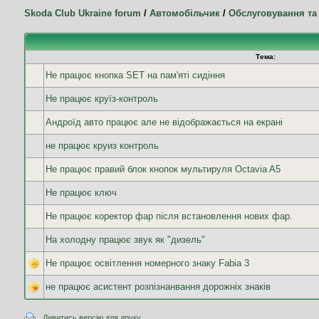
Skoda Club Ukraine forum
/
Автомобільчик
/
Обслуговування та
Тема:
Не працює кнопка SET на пам'яті сидіння
Не працює круїз-контроль
Андроїд авто працює але не відображається на екрані
не працює круиз контроль
Не працює правий блок кнопок мультируля Octavia A5
Не працює ключ
Не працює коректор фар після встановлення нових фар.
На холодну працює звук як "дизель"
Не працює освітлення номерного знаку Fabia 3
не працює асистент розпізнанвання дорожніх знаків
Дивитись версію для друку