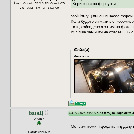
Вприск насос форсунки
Škoda Octavia A5 2.0 TDI Combi '07/
VW Touran 2.0 TDI (1T1) '06
замініть ущільнення насос-форсуно
Коли будете знімати вісі коромисе
То що обведено жовтим на фото, в
Їх ліпше замінити на сталеві ~ 6.2
Файл(и)
Мініатюри
bars1j
03-07-2025 19:39
RE: 1.9 tdi, не коректно 
Ученик
Мої симптоми підходять під дану 
Повідомлень: 6