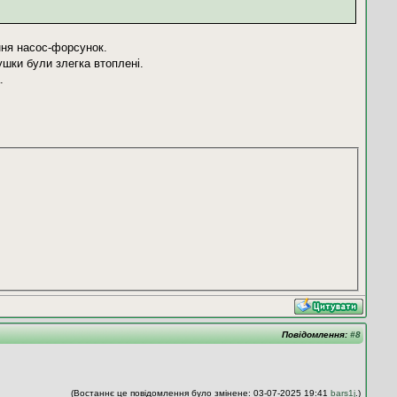
ння насос-форсунок.
ушки були злегка втоплені.
.
Повідомлення:
#8
(Востаннє це повідомлення було змінене: 03-07-2025 19:41
bars1j
.)