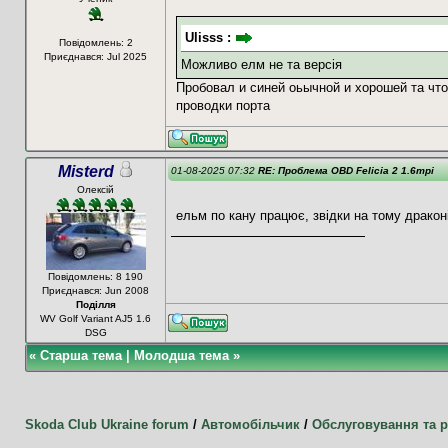
Ulisss :
Повідомлень: 2
Приєднався: Jul 2025
Можливо елм не та версія
Пробовал и синей оьычной и хорошей та что
проводки порта
Misterd
01-08-2025 07:32
RE: Проблема OBD Felicia 2 1.6mpi
Олексій
ельм по кану працює, звідки на тому драконі
Повідомлень: 8 190
Приєднався: Jun 2008
Поділля
WV Golf Variant AJ5 1.6
DSG
«
Старша тема
|
Молодша тема
»
Skoda Club Ukraine forum
/
Автомобільчик
/
Обслуговування та 