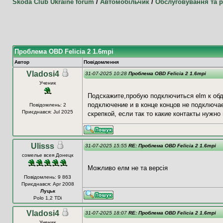
Skoda Club Ukraine forum
/
Автомобільчик
/
Обслуговування та 
Проблема OBD Felicia 2 1.6mpi
Автор
Повідомлення
Vladosi4
31-07-2025 10:28
Проблема OBD Felicia 2 1.6mpi
Ученик
Подскажите,пробую подключиться elm к обд
подключение и в конце концов не подключае
Повідомлень: 2
Приєднався: Jul 2025
скрепкой, если так то какие контакты нужно
Ulisss
31-07-2025 15:55
RE: Проблема OBD Felicia 2 1.6mpi
сомелье всея Донецк
Можливо елм не та версія
Повідомлень: 9 863
Приєднався: Apr 2008
Луцьк
Polo 1,2 TDi
Vladosi4
31-07-2025 18:07
RE: Проблема OBD Felicia 2 1.6mpi
Ученик