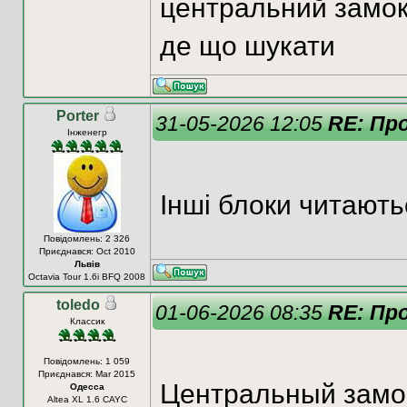
центральний замок 
де що шукати
Porter
31-05-2026 12:05
RE: Пр
Інженегр
Інші блоки читають
Повідомлень: 2 326
Приєднався: Oct 2010
Львів
Oсtavia Tour 1.6i BFQ 2008
toledo
01-06-2026 08:35
RE: Пр
Классик
Повідомлень: 1 059
Приєднався: Mar 2015
Центральный замо
Одесса
Altea XL 1.6 CAYC