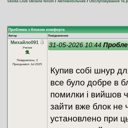
Skoda Club Ukraine forum
/
Автомобільчик
/
Обслуговування та 
Проблема з блоком комфорта
Автор
Повідомлення
Михайло091
31-05-2026 10:44
Пробле
Ученик
Повідомлень: 2
Приєднався: Jul 2025
Купив собі шнур дл
все було добре в 
помилки і вийшов ч
зайти вже блок не
установлено при ц