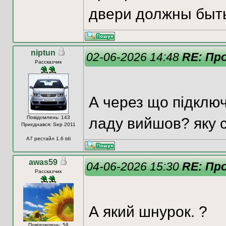
двери должны быт
niptun
02-06-2026 14:48
RE: Пр
Рассказчик
А через що підключ
Повідомлень: 143
ладу вийшов? яку с
Приєднався: Sep 2011
A7 рестайл 1.6 tdi
awas59
04-06-2026 15:30
RE: Пр
Рассказчик
А який шнурок. ?
Повідомлень: 58