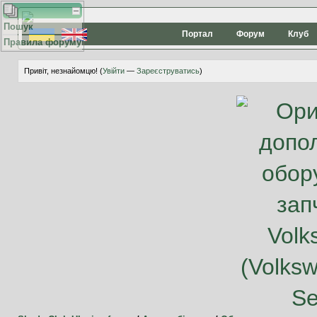
Пошук
Портал
Форум
Клуб
Правила форуму
Привіт, незнайомцю! (
Увійти
—
Зареєструватись
)