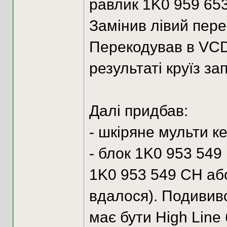
равлик 1K0 959 653
Замінив лівий пере
Перекодував в VCDS
результаті круїз з
Далі придбав:
- шкіряне мульти к
- блок 1K0 953 549
1K0 953 549 CH або
вдалося). Подививс
має бути High Line