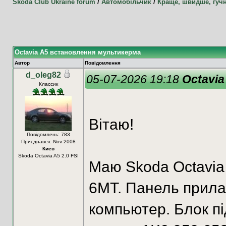
Skoda Club Ukraine forum
/
Автомобільчик
/
Краще, швидше, гуч
Octavia A5 встановлення мультикерма
Автор
Повідомлення
d_oleg82
05-07-2026 19:18
Octavi
Классик
Вітаю!
Повідомлень: 783
Приєднався: Nov 2008
Киев
Skoda Octavia A5 2.0 FSI
Маю Skoda Octavia
6MT. Панель прилад
компьютер. Блок п