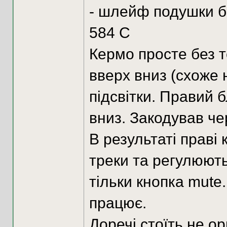
- шлейф подушки б
584 C
Кермо просте без т
вверх вниз (схоже 
підсвітки. Правий б
вниз. Закодував ч
В результаті праві
треки та регулюють
тільки кнопка mute.
працює.
Доречі стоїть не о