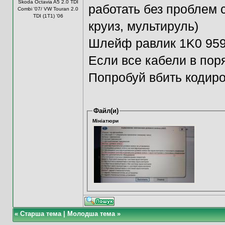
Škoda Octavia A5 2.0 TDI
работать без проблем 
Combi '07/ VW Touran 2.0
TDI (1T1) '06
круиз, мультируль)
Шлейф равлик 1K0 959
Если все кабели в пор
Попробуй вбить кодиро
Файл(и)
Мініатюри
«
Старша тема
|
Молодша тема
»