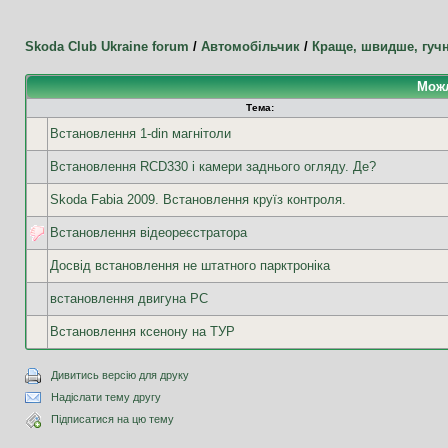
Skoda Club Ukraine forum
/
Автомобільчик
/
Краще, швидше, гуч
Можл
Тема:
Встановлення 1-din магнітоли
Встановлення RCD330 і камери заднього огляду. Де?
Skoda Fabia 2009. Встановлення круїз контроля.
Встановлення відеореєстратора
Досвід встановлення не штатного парктроніка
встановлення двигуна РС
Встановлення ксенону на ТУР
Дивитись версію для друку
Надіслати тему другу
Підписатися на цю тему