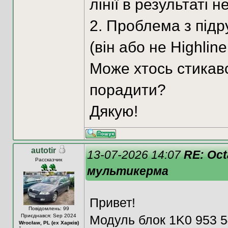
лінії в результаті 
2. Проблема з під
(він або не Highlin
Може хтось стикав
порадити?
Дякую!
autotir
13-07-2026 14:07
RE: Oc
Рассказчик
мультикерма
Привет!
Повідомлень: 99
Приєднався: Sep 2024
Модуль блок 1K0 953 5
Wrocław, PL (ех Харків)