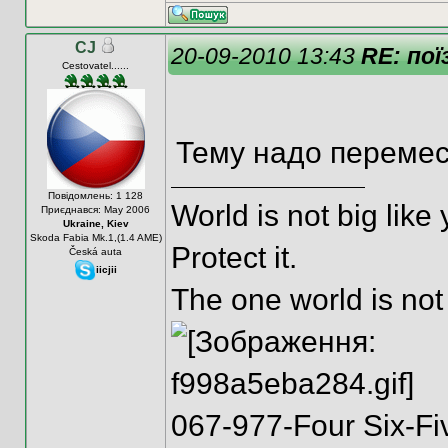
CJ
20-09-2010 13:43
RE: пої
Сestovatel......
Тему надо перемес
Повідомлень: 1 128
World is not big like 
Приєднався: May 2006
Ukraine, Kiev
Skoda Fabia Mk.1,(1.4 AME)
Protect it.
Česká auta
iicjii
The one world is no
067-977-Four Six-Fi