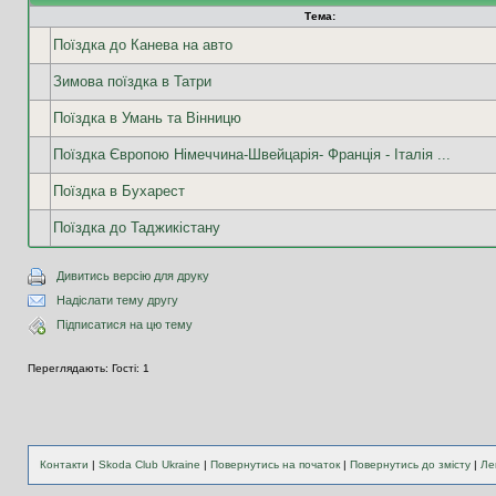
Тема:
Поїздка до Канева на авто
Зимова поїздка в Татри
Поїздка в Умань та Вінницю
Поїздка Європою Німеччина-Швейцарія- Франція - Італія ...
Поїздка в Бухарест
Поїздка до Таджикістану
Дивитись версію для друку
Надіслати тему другу
Підписатися на цю тему
Переглядають: Гості: 1
Контакти
|
Skoda Club Ukraine
|
Повернутись на початок
|
Повернутись до змісту
|
Ле