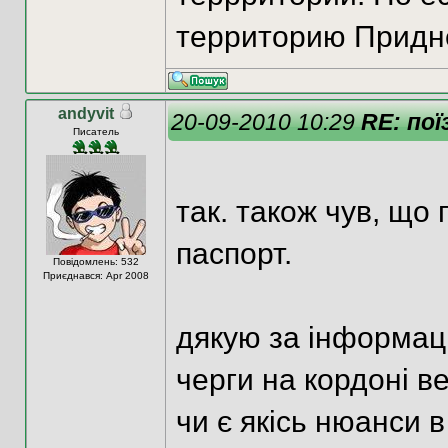
территорию Придне
andyvit
20-09-2010 10:29
RE: пої
Писатель
так. також чув, що
паспорт.
Повідомлень: 532
Приєднався: Apr 2008
дякую за інформац
черги на кордоні в
чи є якісь нюанси 