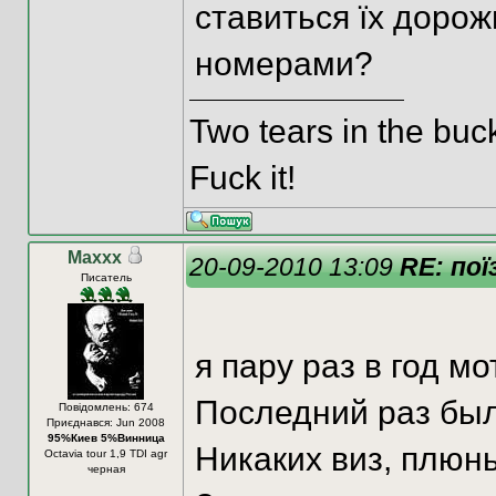
ставиться їх дорож
номерами?
Two tears in the buc
Fuck it!
Маххх
20-09-2010 13:09
RE: пої
Писатель
я пару раз в год м
Последний раз был
Повідомлень: 674
Приєднався: Jun 2008
95%Киев 5%Винница
Никаких виз, плюнь
Octavia tour 1,9 TDI agr
черная