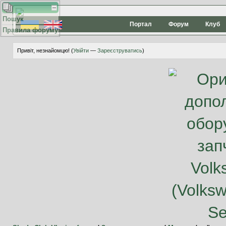
Пошук
Портал
Форум
Клуб
Правила форуму
Привіт, незнайомцю! (
Увійти
—
Зареєструватись
)