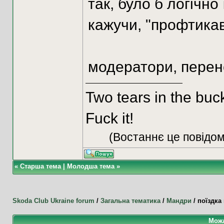
так, було б логічно
кажучи, "профтикав
модератори, перене
Two tears in the buc
Fuck it!
(Востаннє це повідом
«
Старша тема
|
Молодша тема
»
Skoda Club Ukraine forum
/
Загальна тематика
/
Мандри
/
поїздка 
Можл