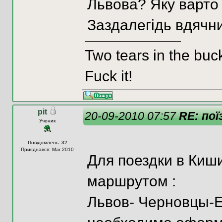
Львова? Яку варто в
Заздалегідь вдячни
Two tears in the buc
Fuck it!
pit
20-09-2010 07:57
RE: пої
Ученик
Повідомлень: 32
Приєднався: Mar 2010
Для поездки в Киш
маршрутом :
Львов- Черновцы-