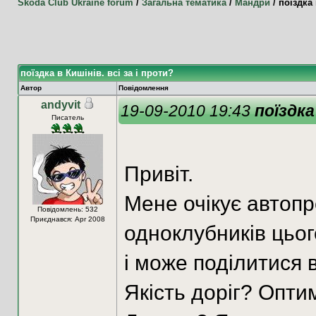
Skoda Club Ukraine forum
/
Загальна тематика
/
Мандри
/
поїздка 
поїздка в Кишінів. всі за і проти?
Автор
Повідомлення
andyvit
19-09-2010 19:43
поїздка
Писатель
Привіт.
Мене очікує автопр
Повідомлень: 532
Приєднався: Apr 2008
одноклубників цьог
і може поділитися
Якість доріг? Опти