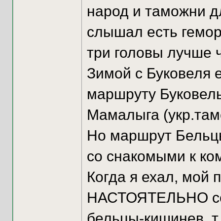
народ и таможни д
слышал есть гемор
три головы лучше 
Зимой с Буковеля 
маршруту Буковел
Мамалыга (укр.та
Но маршрут Бельц
со снакомыми к ком
Когда я ехал, мой 
НАСТОЯТЕЛЬНО сов
бельцы-кишинев, т