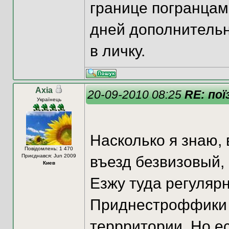
границе погранцам
дней дополнительн
в личку.
Axia
20-09-2010 08:25
RE: пої
Українець
Насколько я знаю,
Повідомлень: 1 470
Приєднався: Jun 2009
въезд безвизовый, 
Киев
Езжу туда регулярн
Приднестроффики м
террритории. Но е