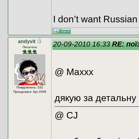
I don’t want Russia
andyvit
20-09-2010 16:33
RE: пої
Писатель
@ Маххх
Повідомлень: 532
Приєднався: Apr 2008
дякую за детальну
@ CJ