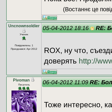
(Востаннє це пові
Uncnownsoldier
05-04-2012 18:16
RE: Б
Ученик
Повідомлень: 1
ROX, ну что, съез
Приєднався: Apr 2012
доверять
http://ww
Pivoman
06-04-2012 11:09
RE: Бо
Писатель
Тоже интересно, ка