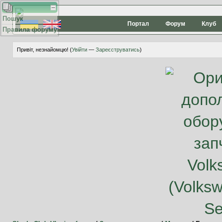
Пошук
Портал
Форум
Клуб
Правила форуму
Привіт, незнайомцю! (
Увійти
—
Зареєструватись
)