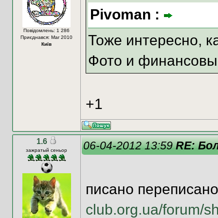
Pivoman :
Повідомлень: 1 286
Тоже интересно, к
Приєднався: Mar 2010
Київ
Фото и финансовый
+1
1.6
06-04-2012 13:59
RE: Бо
зажратый сеньор
писано переписано
club.org.ua/forum/s