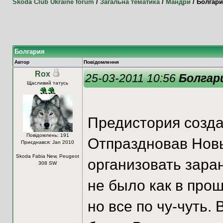
Skoda Club Ukraine forum
/
Загальна тематика
/
Мандри
/
Болгари
Болгария
Автор
Повідомлення
Rox
25-03-2011 10:56
Болгар
Щасливий татусь
Предистория созда
Повідомлень: 191
Отпраздновав Новы
Приєднався: Jan 2010
Skoda Fabia New, Peugeot
организовать зара
308 SW
не было как в прош
но все по чу-чуть.