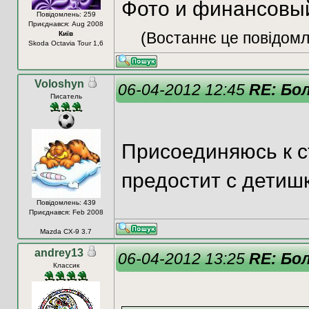
Фото и финансовый
Повідомлень: 259
Приєднався: Aug 2008
(Востаннє це повідомл
Київ
Skoda Octavia Tour 1,6
Voloshyn
06-04-2012 12:45
RE: Бо
Писатель
Присоединяюсь к с
предостит с детиш
Повідомлень: 439
Приєднався: Feb 2008
Mazda CX-9 3.7
andrey13
06-04-2012 13:25
RE: Бо
Классик