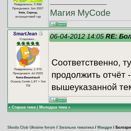
Повідомлень: 5 898
Приєднався: Jun 2007
Магия MyCode
Київ, Сирець
антрацитовий тур
SmartJean
06-04-2012 14:05
RE: Бо
Старожил...
Соответственно, т
Повідомлень: 1 570
продолжить отчёт -
Приєднався: Jul 2005
Киев-Вишнёвый
Octavia Combi 1.8T > Yeti
вышеуказанной т
TDI
«
Старша тема
|
Молодша тема
»
Skoda Club Ukraine forum
/
Загальна тематика
/
Мандри
/
Болгари