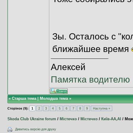
Зы. Осталось с "ко
ближайшее время
Алексей
Памятка водителю 
«
Старша тема
|
Молодша тема
»
Сторінок (9):
1
2
3
4
5
6
7
8
9
Наступна »
Skoda Club Ukraine forum
/
Містечко
/
Містечко
/
Київ-АА,АI
/
Мож
Дивитись версію для друку