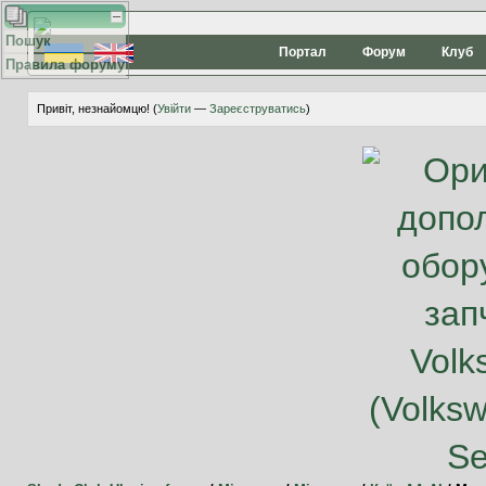
Пошук
Портал
Форум
Клуб
Правила форуму
Привіт, незнайомцю! (
Увійти
—
Зареєструватись
)