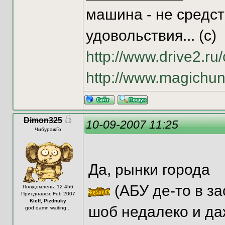
машина - не средст
удовольствия... (с)
http://www.drive2.ru
http://www.magichun
Dimon325
10-09-2007 11:25
ЧибуражГо
Да, рынки города
(АБУ де-то в за
Повідомлень: 12 456
Приєднався: Feb 2007
Kieff, Pizdnuky
шоб недалеко и да
god damn waiting...