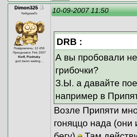
Dimon325
10-09-2007 11:50
ЧибуражГо
DRB :
Повідомлень: 12 456
Приєднався: Feb 2007
А вы пробовали не
Kieff, Pizdnuky
god damn waiting...
грибочки?
З.Ы. а давайте по
например в Припят
Возле Припяти мног
гоняццо нада (они
бегу)
Там действи