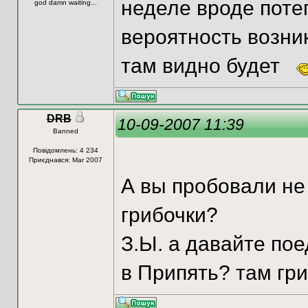
неделе вроде поте
god damn waiting...
вероятность возни
там видно будет
DRB
10-09-2007 11:39
Banned
Повідомлень: 4 234
Приєднався: Mar 2007
А вы пробовали не
грибочки?
З.Ы. а давайте по
в Припять? там гр