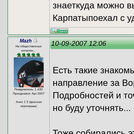
знаеткуда можно в
Карпатыпоехал с у
Mazh
10-09-2007 12:06
На общественных
началах...
Есть такие знакомы
направление за Во
Повідомлень: 1 430
Подробностей и то
Приєднався: Apr 2007
Aveo 1.5 (красная
но буду уточнять...
черепашка)
Тоже собирались эт