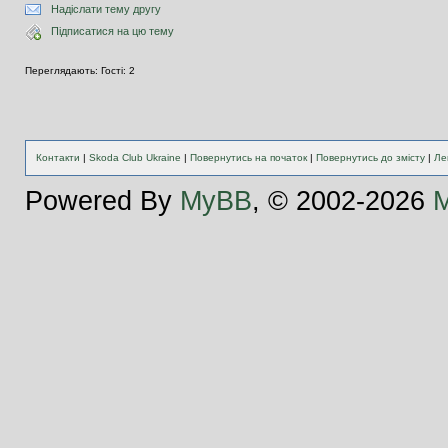
Надіслати тему другу
Підписатися на цю тему
Переглядають: Гості: 2
Контакти
|
Skoda Club Ukraine
|
Повернутись на початок
|
Повернутись до змісту
|
Ле
Powered By
MyBB
, © 2002-2026
M