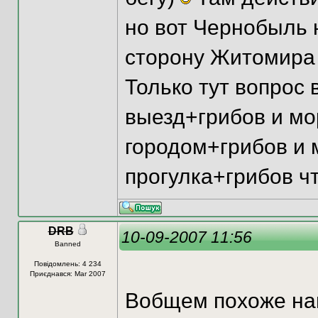
но вот Чернобыль 
сторону Житомира 
Только тут вопрос 
выезд+грибов и мо
городом+грибов и 
прогулка+грибов ч
DRB
10-09-2007 11:56
Banned
Повідомлень: 4 234
Приєднався: Mar 2007
Вобщем похоже нам