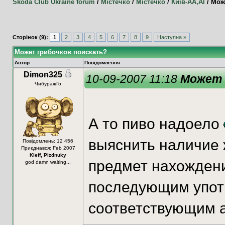
Skoda Club Ukraine forum
/
Містечко
/
Містечко
/
Київ-АА,АI
/
Мож
Сторінок (9):
1
2
3
4
5
6
7
8
9
Наступна »
Может грибочков поискать?
Автор
Повідомлення
Dimon325
10-09-2007 11:18
Может 
ЧибуражГо
А то пиво надоело
выяснить наличие 
Повідомлень: 12 456
Приєднався: Feb 2007
Kieff, Pizdnuky
предмет нахождени
god damn waiting...
последующим упот
соответствующим 