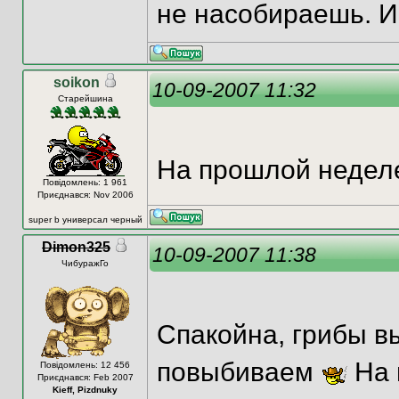
не насобираешь. И
soikon
10-09-2007 11:32
Старейшина
На прошлой неделе
Повідомлень: 1 961
Приєднався: Nov 2006
super b универсал черный
Dimon325
10-09-2007 11:38
ЧибуражГо
Спакойна, грибы в
повыбиваем
На 
Повідомлень: 12 456
Приєднався: Feb 2007
Kieff, Pizdnuky