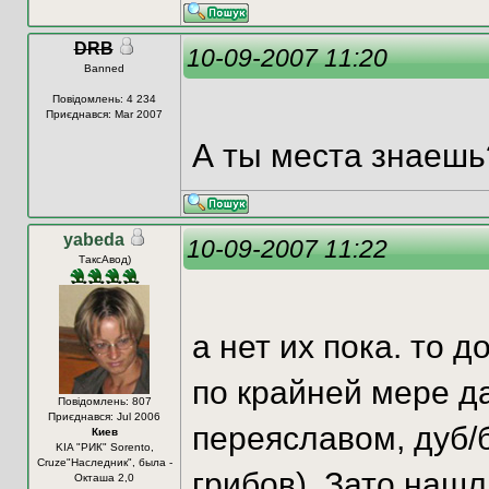
DRB
10-09-2007 11:20
Banned
Повідомлень: 4 234
Приєднався: Mar 2007
А ты места знаешь
yabeda
10-09-2007 11:22
ТаксАвод)
а нет их пока. то д
по крайней мере да
Повідомлень: 807
Приєднався: Jul 2006
переяславом, дуб/б
Киев
KIA "РИК" Sorento,
Cruze"Наследник", была -
грибов). Зато нашл
Окташа 2,0