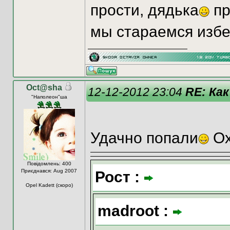
прости, дядька
пр
мы стараемся избе
Oct@sha
12-12-2012 23:04
RE: Как
"Наполеон"ша
Удачно попали
Ох
Повідомлень: 400
Приєднався: Aug 2007
Рост :
Opel Kadett (скоро)
madroot :