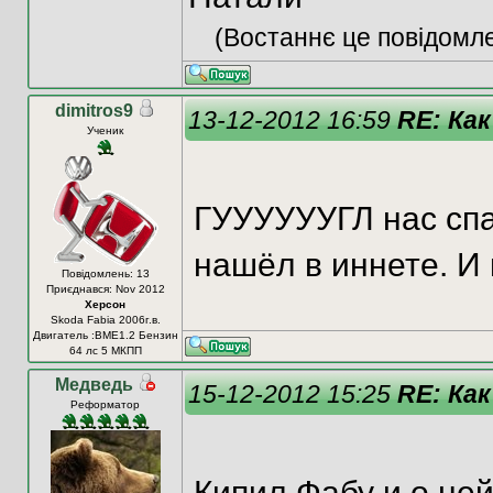
(Востаннє це повідомле
dimitros9
13-12-2012 16:59
RE: Как
Ученик
ГУУУУУУГЛ нас спа
нашёл в иннете. И 
Повідомлень: 13
Приєднався: Nov 2012
Херсон
Skoda Fabia 2006г.в.
Двигатель :BME1.2 Бензин
64 лс 5 МКПП
Медведь
15-12-2012 15:25
RE: Как
Реформатор
Кипил Фабу и о ней