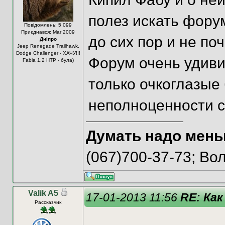
полез искать форумы
Повідомлень: 5 099
Приєднався: Mar 2009
до сих пор и не поч
Дніпро
Jeep Renegade Trailhawk,
Dodge Challenger - ХАЧУ!!!
Форум очень удиви
Fabia 1.2 HTP - була)
только очкоглазые
неполноценности си
Думать надо мень
(067)700-37-73; В
Valik A5
17-01-2013 11:56
RE: Как
Рассказчик