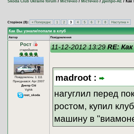
Skoda Club Ukraine forum
/
Містечко
/
Містечко
/
Дніпро-АЕ
/
Как 
Сторінок (8):
« Попереднє
1
2
3
4
5
6
7
8
Наступна »
Как Вы узнали/попали в клуб
Автор
Повідомлення
Рост
11-12-2012 13:29
RE: Как
старейшина
madroot :
Повідомлень: 1 111
Приєднався: Apr 2007
Днепр Citi
Vghik
нагуглил перед по
rost_skoda
ростом, купил клуб
машину в "виамоне