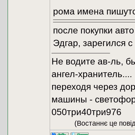
рома имена пишут
после покупки авто
Эдгар, зарегился 
Не водите ав-ль, б
ангел-хранитель....
переходя через дор
машины - светофор
050три40три976
(Востаннє це пові