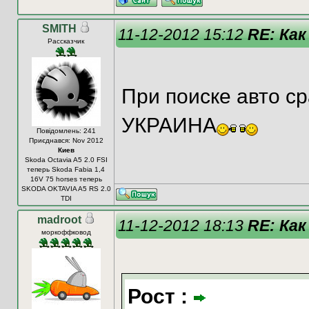
SMITH
11-12-2012 15:12
RE: Как
Рассказчик
При поиске авто с
УКРАИНА
Повідомлень: 241
Приєднався: Nov 2012
Киев
Skoda Octavia A5 2.0 FSI
теперь Skoda Fabia 1,4
16V 75 horses теперь
SKODA OKTAVIA A5 RS 2.0
TDI
madroot
11-12-2012 18:13
RE: Как
моркоффковод
Рост :