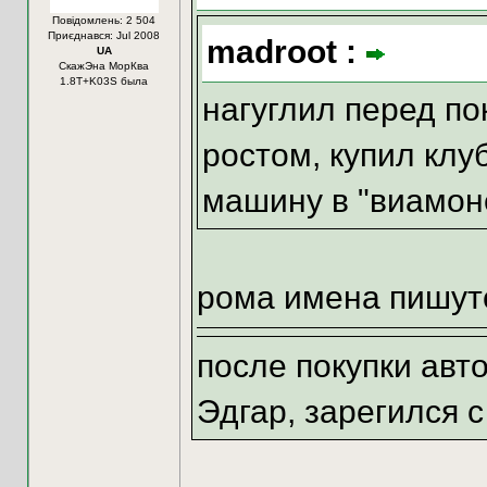
Повідомлень: 2 504
Приєднався: Jul 2008
madroot :
UA
СкажЭна МорКва
1.8Т+K03S была
нагуглил перед по
ростом, купил клу
машину в "виамон
рома имена пишут
после покупки авт
Эдгар, зарегился 