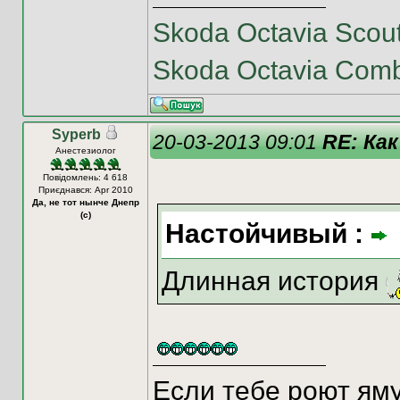
Skoda Octavia Scou
Skoda Octavia Com
Syperb
20-03-2013 09:01
RE: Как
Анестезиолог
Повідомлень: 4 618
Приєднався: Apr 2010
Да, не тот нынче Днепр
(с)
Настойчивый :
Длинная история
Если тебе роют яму