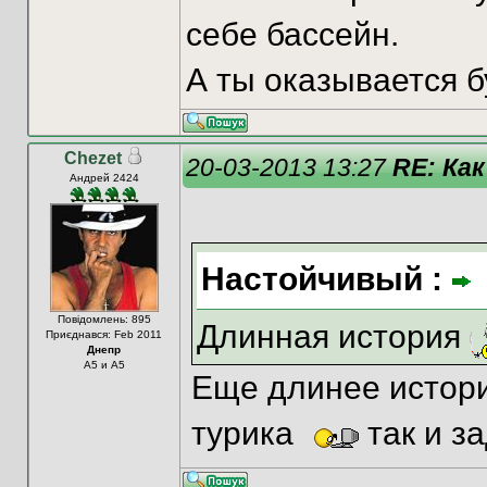
себе бассейн.
А ты оказывается б
Chezet
20-03-2013 13:27
RE: Как
Андрей 2424
Настойчивый :
Повідомлень: 895
Длинная история
Приєднався: Feb 2011
Днепр
А5 и A5
Еще длинее истори
турика
так и з