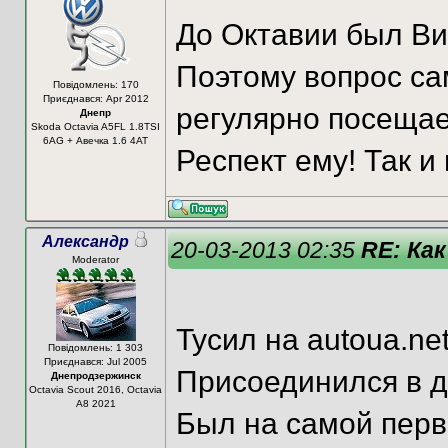
До Октавии был Ви
Поэтому вопрос са
Повідомлень: 170
Приєднався: Apr 2012
регулярно посещае
Днепр
Skoda Octavia A5FL 1.8TSI
6AG + Авечка 1.6 4AT
Респект ему! Так 
Александр
20-03-2013 02:35
RE: Как
Moderator
Тусил на autoua.ne
Повідомлень: 1 303
Приєднався: Jul 2005
Присоединился в д
Днепродзержинск
Octavia Scout 2016, Octavia
A8 2021
Был на самой перв