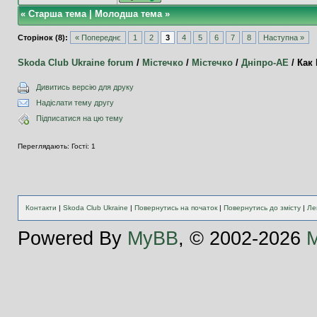
«
Старша тема
|
Молодша тема
»
Сторінок (8):
« Попереднє
1
2
3
4
5
6
7
8
Наступна »
Skoda Club Ukraine forum
/
Містечко
/
Містечко
/
Дніпро-АЕ
/
Как 
Дивитись версію для друку
Надіслати тему другу
Підписатися на цю тему
Переглядають: Гості: 1
Контакти
|
Skoda Club Ukraine
|
Повернутись на початок
|
Повернутись до змісту
|
Ле
Powered By
MyBB
, © 2002-2026
M