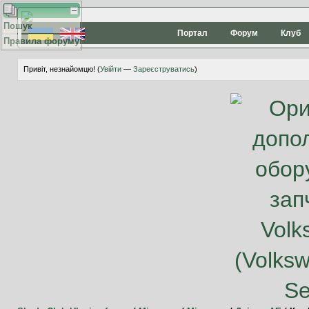
Пошук
Портал
Форум
Клуб
Правила форуму
Привіт, незнайомцю! (
Увійти
—
Зареєструватись
)