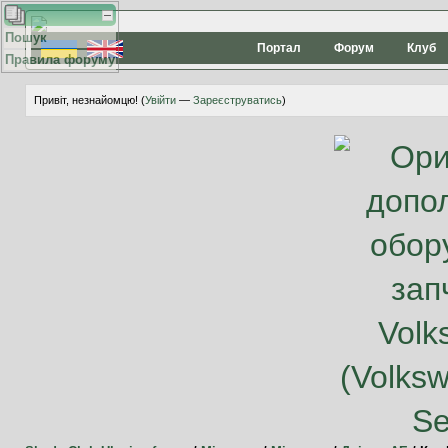
Пошук
Портал
Форум
Клуб
Правила форуму
Привіт, незнайомцю! (
Увійти
—
Зареєструватись
)