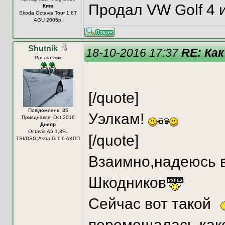
Продал VW Golf 4 и 
Київ
Skoda Octavia Tour 1.8T
AGU 2005р.
Shutnik
18-10-2016 17:37
RE: Как
Рассказчик
[/quote]
Повідомлень: 85
Уэлкам!
Приєднався: Oct 2016
Днепр
Octavia A5 1,8FL
[/quote]
TSI/DSG;Astra G 1,6 AKПП
Взаимно,надеюсь в
Шкодников
Сейчас вот такой
перемещалась,како