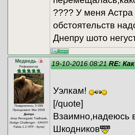
???? У меня Астра
обстоятельств надо
Днепру шото негус
Медведь
19-10-2016 08:21
RE: Как
Реформатор
Уэлкам!
[/quote]
Повідомлень: 5 099
Приєднався: Mar 2009
Взаимно,надеюсь в
Дніпро
Jeep Renegade Trailhawk,
Dodge Challenger - ХАЧУ!!!
Шкодников
Fabia 1.2 HTP - була)