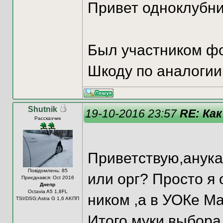
Привет одноклубни
Был участником фо
Шкоду по аналогии
Shutnik
19-10-2016 23:57
RE: Как
Рассказчик
Приветствую,анука
Повідомлень: 85
или орг? Просто я
Приєднався: Oct 2016
Днепр
Octavia A5 1,8FL
ником ,а в УОКе М
TSI/DSG;Astra G 1,6 AKПП
Итого муки выбора 