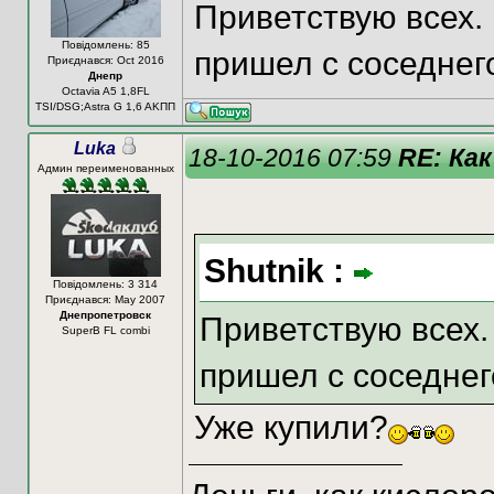
Приветствую всех.
Повідомлень: 85
пришел с соседнег
Приєднався: Oct 2016
Днепр
Octavia A5 1,8FL
TSI/DSG;Astra G 1,6 AKПП
Luka
18-10-2016 07:59
RE: Как
Админ переименованных
Shutnik :
Повідомлень: 3 314
Приєднався: May 2007
Днепропетровск
Приветствую всех
SuperB FL combi
пришел с соседне
Уже купили?