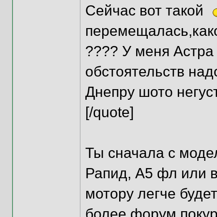
Сейчас вот такой
перемещалась,како
???? У меня Астра
обстоятельств надо
Днепру шото негус
[/quote]
Ты сначала с моде
Рапид, А5 фл или в
мотору легче будет
более форум покур