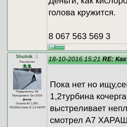
Деньги, как кислор
голова кружится.
8 067 563 569 3
Shutnik
18-10-2016 15:21
RE: Как
Рассказчик
Пока нет но ищу,се
Повідомлень: 85
1,2турбина кочерг
Приєднався: Oct 2016
Днепр
Octavia A5 1,8FL
выстреливает непл
TSI/DSG;Astra G 1,6 AKПП
смотрел А7 ХАРАШ