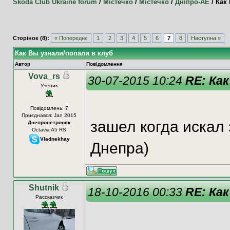
Skoda Club Ukraine forum
/
Містечко
/
Містечко
/
Дніпро-АЕ
/
Как 
Сторінок (8):
« Попереднє
1
2
3
4
5
6
7
8
Наступна »
Как Вы узнали/попали в клуб
Автор
Повідомлення
Vova_rs
30-07-2015 10:24
RE: Как
Ученик
Повідомлень: 7
Приєднався: Jan 2015
зашел когда искал 
Днепропетровск
Octavia A5 RS
Vladnekhay
Днепра)
Shutnik
18-10-2016 00:33
RE: Как
Рассказчик