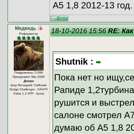
А5 1,8 2012-13 год
Медведь
18-10-2016 15:56
RE: Как
Реформатор
Shutnik :
Повідомлень: 5 099
Пока нет но ищу,с
Приєднався: Mar 2009
Дніпро
Jeep Renegade Trailhawk,
Рапиде 1,2турбина
Dodge Challenger - ХАЧУ!!!
Fabia 1.2 HTP - була)
рушится и выстрел
салоне смотрел 
думаю об А5 1,8 20