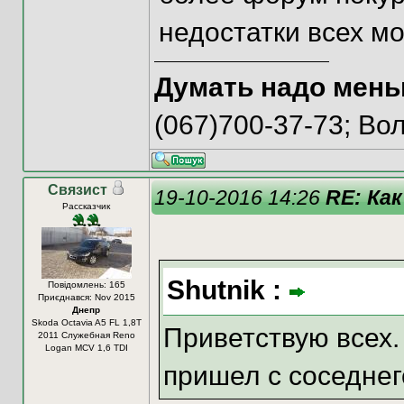
недостатки всех м
Думать надо мень
(067)700-37-73; В
Связист
19-10-2016 14:26
RE: Как
Рассказчик
Shutnik :
Повідомлень: 165
Приєднався: Nov 2015
Днепр
Skoda Octavia A5 FL 1,8T
Приветствую всех
2011 Служебная Reno
Logan MCV 1,6 TDI
пришел с соседне