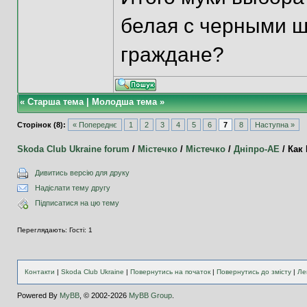
белая с черными ш
граждане?
«
Старша тема
|
Молодша тема
»
Сторінок (8):
« Попереднє
1
2
3
4
5
6
7
8
Наступна »
Skoda Club Ukraine forum
/
Містечко
/
Містечко
/
Дніпро-АЕ
/
Как 
Дивитись версію для друку
Надіслати тему другу
Підписатися на цю тему
Переглядають: Гості: 1
Контакти
|
Skoda Club Ukraine
|
Повернутись на початок
|
Повернутись до змісту
|
Ле
Powered By
MyBB
, © 2002-2026
MyBB Group
.