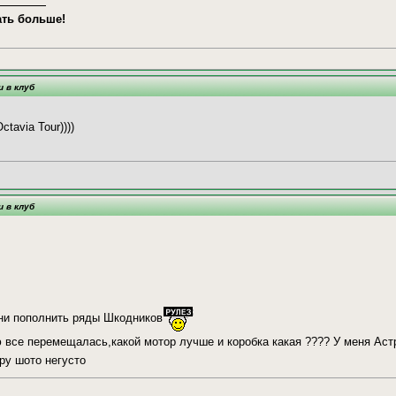
ать больше!
и в клуб
tavia Tour))))
и в клуб
ни пополнить ряды Шкодников
 все перемещалась,какой мотор лучше и коробка какая ???? У меня Аст
пру шото негусто