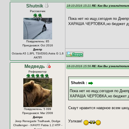
Shutnik
18-10-2016 15:21
RE: Как Вы узнали/попал
Рассказчик
Пока нет но ищу,сегодня по Днеп
ХАРАША ЧЕРТОВКА,но бюджет дума
Повідомлень: 85
Приєднався: Oct 2016
Днепр
Octavia A5 1,8FL TSI/DSG;Astra G 1,6
AKПП
Медведь
18-10-2016 15:56
RE: Как Вы узнали/попал
Реформатор
Shutnik :
Пока нет но ищу,сегодня по Днеп
ХАРАША ЧЕРТОВКА,но бюджет дум
Скаут нравится наврное всем шко
Повідомлень: 5 099
Приєднався: Mar 2009
Дніпро
Уэлкам!
Jeep Renegade Trailhawk, Dodge
Challenger - ХАЧУ!!! Fabia 1.2 HTP -