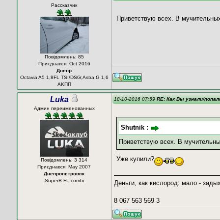
Рассказчик
Приветствую всех. В мучительны
Повідомлень: 85
Приєднався: Oct 2016
Днепр
Octavia A5 1,8FL TSI/DSG;Astra G 1,6
AKПП
Luka
18-10-2016 07:59
RE: Как Вы узнали/попал
Админ переименованных
Shutnik :
Приветствую всех. В мучительн
Уже купили?
Повідомлень: 3 314
Приєднався: May 2007
Днепропетровск
SuperB FL combi
Деньги, как кислород: мало - зады
8 067 563 569 3