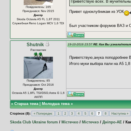
Приветствую всех. В мучительн
Повідомлень: 165
Приєднався: Nov 2015
Привет одноклубникам из УОК
Днепр
Skoda Octavia A5 FL 1,8T 2011
Служебная Reno Logan MCV 1,6 TDI
Был участником форумов ВАЗ и Оп
Shutnik
19-10-2016 23:57
RE: Как Вы узнали/попал
Рассказчик
Приветствую,анука поподробнее В
Итого муки выбора пали на А5 1,8
Повідомлень: 85
Приєднався: Oct 2016
Днепр
Octavia A5 1,8FL TSI/DSG;Astra G 1,6
AKПП
«
Старша тема
|
Молодша тема
»
Сторінок (8):
« Попереднє
1
2
3
4
5
6
7
8
Наступна »
Skoda Club Ukraine forum
/
Містечко
/
Містечко
/
Дніпро-АЕ
/
Ка