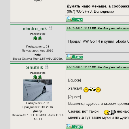
була)
Думать надо меньше, а соображ
(067)700-37-73; Володимир
electro_nik
18-10-2016 16:13
RE: Как Вы узнали/попал
Рассказчик
Продал VW Golf 4 и купил Skoda Oc
Повідомлень: 93
Приєднався: Aug 2016
Київ
Skoda Octavia Tour 1.8T AGU 2005р.
Shutnik
18-10-2016 17:37
RE: Как Вы узнали/попал
Рассказчик
[/quote]
Уэлкам!
[/quote]
Повідомлень: 85
Взаимно,надеюсь в скором време
Приєднався: Oct 2016
Сейчас вот такой
незнаю
Днепр
Octavia A5 1,8FL TSI/DSG;Astra G 1,6
менять,а тут такие муки и по Дне
AKПП