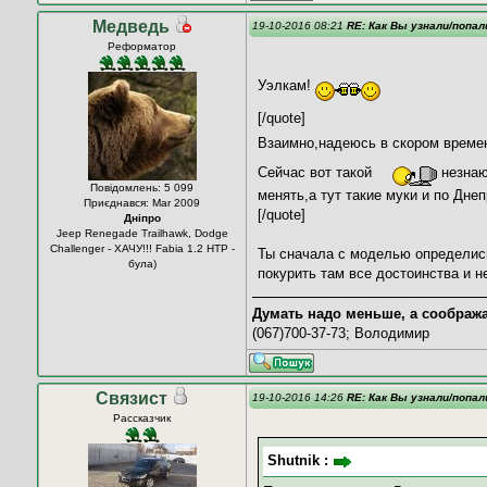
Медведь
19-10-2016 08:21
RE: Как Вы узнали/попал
Реформатор
Уэлкам!
[/quote]
Взаимно,надеюсь в скором време
Сейчас вот такой
незнаю
Повідомлень: 5 099
менять,а тут такие муки и по Дне
Приєднався: Mar 2009
[/quote]
Дніпро
Jeep Renegade Trailhawk, Dodge
Challenger - ХАЧУ!!! Fabia 1.2 HTP -
Ты сначала с моделью определись,
була)
покурить там все достоинства и н
Думать надо меньше, а соображ
(067)700-37-73; Володимир
Связист
19-10-2016 14:26
RE: Как Вы узнали/попал
Рассказчик
Shutnik :