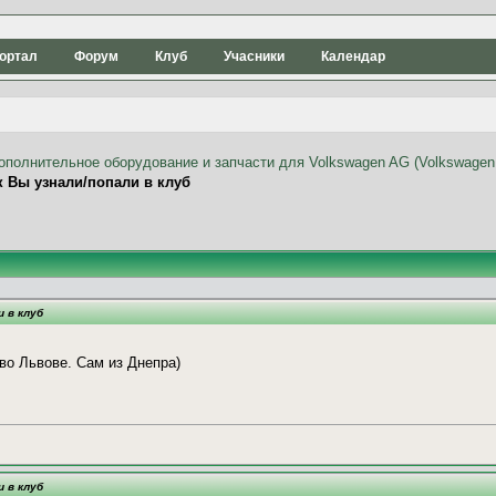
ортал
Форум
Клуб
Учасники
Календар
к Вы узнали/попали в клуб
и в клуб
 во Львове. Сам из Днепра)
и в клуб