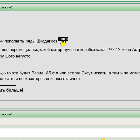
и в клуб
ни пополнить ряды Шкодников
 все перемещалась,какой мотор лучше и коробка какая ???? У меня Аст
пру шото негусто
-что это будет Рапид, А5 фл или все же Скаут искать, а там и по мото
едостатки всех моторов описаны отлично)
ать больше!
и в клуб