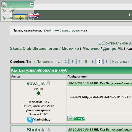
Пошук
П
Правила форуму
Привіт, незнайомцю! (
Увійти
—
Зареєструватись
)
Skoda Club Ukraine forum
/
Містечко
/
Містечко
/
Дніпро-АЕ
/
Ка
Сторінок (8):
« Попереднє
1
2
3
4
5
6
7
8
Наступна »
Как Вы узнали/попали в клуб
Автор
Повідомлення
Vova_rs
30-07-2015 10:24
RE: Как Вы узнали/попал
Ученик
зашел когда искал запчасти и сто
Повідомлень: 7
Приєднався: Jan 2015
Днепропетровск
Octavia A5 RS
Vladnekhay
Shutnik
18-10-2016 00:33
RE: Как Вы узнали/попал