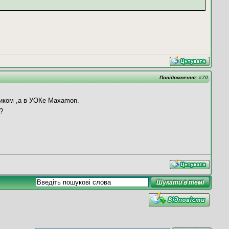
Повідомлення:
#70
ником ,а в УОКе Махamon.
?