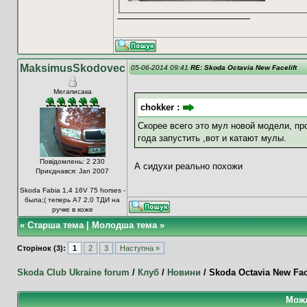
MaksimusSkodovec
05-06-2014 09:41
RE: Skoda Octavia New Facelift
Мегаписака
chokker :
Скорее всего это мул новой модели, пр
года запустить ,вот и катают мулы.
Повідомлень: 2 230
А сидухи реально похожи
Приєднався: Jan 2007
Skoda Fabia 1,4 16V 75 horses -
была;( теперь А7 2,0 ТДИ на
ручке в коже
«
Старша тема
|
Молодша тема
»
Сторінок (3):
1
2
3
Наступна »
Skoda Club Ukraine forum
/
Клуб
/
Новини
/
Skoda Octavia New Face
Можл