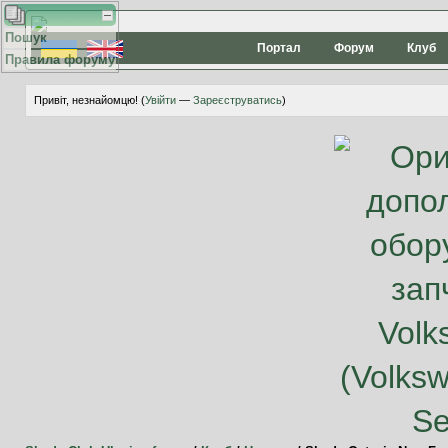
Пошук
Портал
Форум
Клуб
Правила форуму
Привіт, незнайомцю! (
Увійти
—
Зареєструватись
)