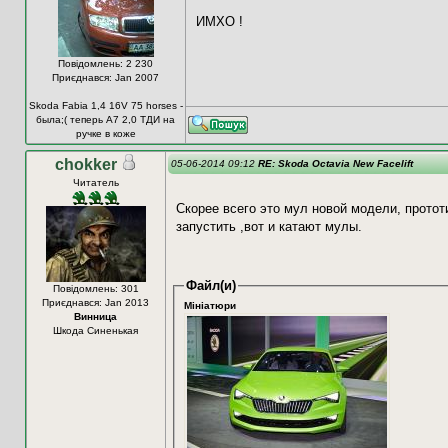
ИМХО !
Повідомлень: 2 230
Приєднався: Jan 2007
Skoda Fabia 1,4 16V 75 horses -
была;( теперь А7 2,0 ТДИ на
ручке в коже
chokker
05-06-2014 09:12
RE: Skoda Octavia New Facelift
Читатель
Скорее всего это мул новой модели, протот
запустить ,вот и катают мулы.
Файл(и)
Повідомлень: 301
Приєднався: Jan 2013
Мініатюри
Винница
Шкода Синенькая