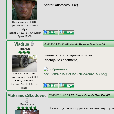
Апогей апофеозу..! (с)
Повідомлень: 1 484
Приєднався: Jan 2013
Kiyv
Passat B7 1.8TSI, Chevrolet
Spark M400
Viadrus
05-06-2014 08:11
RE: Skoda Octavia New Facelift
Писатель
может это рс. сидения похоже.
правда без спойлера)
Повідомлень: 597
Приєднався: Nov 2009
Киев, Оболонь
Octavia A5 FL 1.8 TSI
(black)
MaksimusSkodovec
05-06-2014 08:53
RE: Skoda Octavia New Facelift
Мегаписака
Если сделают морду как на новому Супе