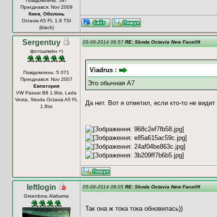
Повідомлень: 597
Приєднався: Nov 2009
Киев, Оболонь
Octavia A5 FL 1.8 TSI
(black)
Sergentuy
05-06-2014 06:57
RE: Skoda Octavia New Facelift
фотошпиён =)
Viadrus :
Повідомлень: 5 071
Приєднався: Nov 2007
Это обычная А7
Евпатория
VW Passat B8 1.8tsi, Lada
Vesta, Skoda Octavia A5 FL
Да нет. Вот я отметил, если кто-то не видит
1.8tsi
leftlogin
05-06-2014 08:05
RE: Skoda Octavia New Facelift
Greenbow, Alabama
Так она ж тока тока обновилась))