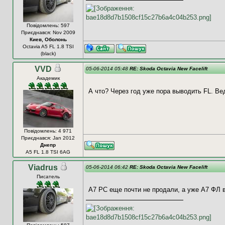
Повідомлень: 597
Приєднався: Nov 2009
Киев, Оболонь
Octavia A5 FL 1.8 TSI
(black)
VVD
05-06-2014 05:48
RE: Skoda Octavia New Facelift
Академик
А что? Через год уже пора выводить FL. Ве
Повідомлень: 4 971
Приєднався: Jan 2012
Днепр
A5 FL 1.8 TSI 6AG
Viadrus
05-06-2014 06:42
RE: Skoda Octavia New Facelift
Писатель
А7 РС еще почти не продали, а уже А7 ФЛ 