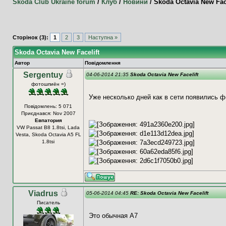
Skoda Club Ukraine forum
/
Клуб
/
Новини
/
Skoda Octavia New Face
Сторінок (3):
1
2
3
Наступна »
Skoda Octavia New Facelift
Автор
Повідомлення
Sergentuy
04-06-2014 21:35
Skoda Octavia New Facelift
фотошпиён =)
Уже несколько дней как в сети появились 
Повідомлень: 5 071
Приєднався: Nov 2007
Евпатория
VW Passat B8 1.8tsi, Lada
Vesta, Skoda Octavia A5 FL
1.8tsi
Viadrus
05-06-2014 04:45
RE: Skoda Octavia New Facelift
Писатель
Это обычная А7