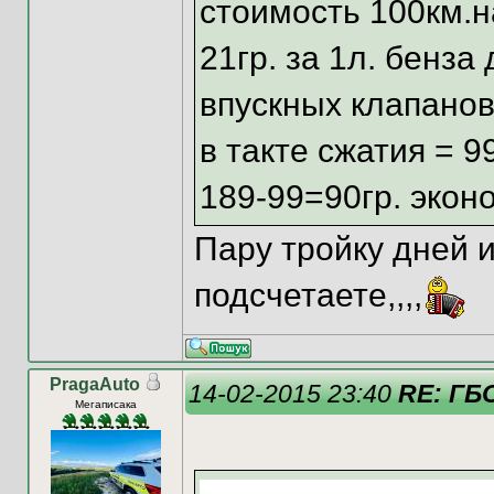
стоимость 100км.на 
21гр. за 1л. бенз
впускных клапанов
в такте сжатия = 99
189-99=90гр. экон
Пару тройку дней и
подсчетаете,,,,
PragaAuto
14-02-2015 23:40
RE: ГБО
Мегаписака