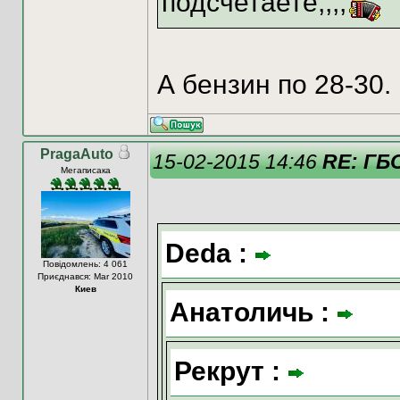
подсчетаете,,,,
А бензин по 28-30.
PragaAuto
15-02-2015 14:46
RE: ГБО
Мегаписака
Deda :
Повідомлень: 4 061
Приєднався: Mar 2010
Киев
Анатоличь :
Рекрут :