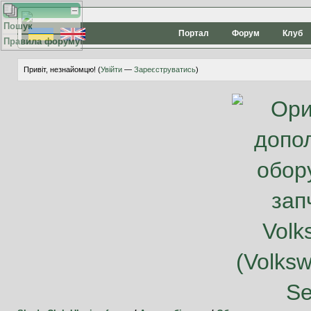
Пошук
Портал
Форум
Клуб
Правила форуму
Привіт, незнайомцю! (
Увійти
—
Зареєструватись
)