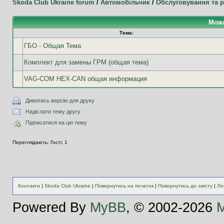
Skoda Club Ukraine forum
/
Автомобільчик
/
Обслуговування та 
Можл
Тема:
ГБО - Общая Тема
Комплект для замены ГРМ (общая тема)
VAG-COM HEX-CAN общая информация
Дивитись версію для друку
Надіслати тему другу
Підписатися на цю тему
Переглядають: Гості: 1
Контакти
|
Skoda Club Ukraine
|
Повернутись на початок
|
Повернутись до змісту
|
Ле
Powered By
MyBB
, © 2002-2026
M