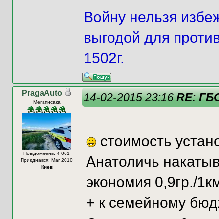
Войну нельзя избе
выгодой для против
1502г.
PragaAuto
14-02-2015 23:16
RE: ГБО
Мегаписака
стоимость устано
Повідомлень: 4 061
Анатоличь накатыва
Приєднався: Mar 2010
Киев
экономия 0,9гр./1км
+ к семейному бюд