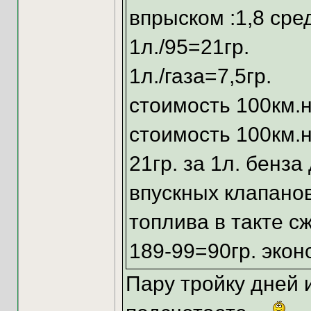
впрыском :1,8 сре
1л./95=21гр.
1л./газа=7,5гр.
стоимость 100км.н
стоимость 100км.на
21гр. за 1л. бенз
впускных клапано
топлива в такте сж
189-99=90гр. экон
Пару тройку дней и