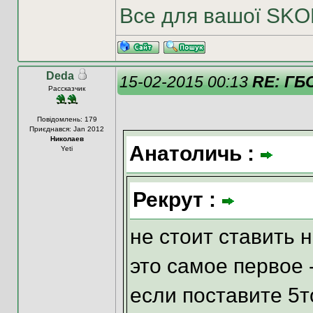
Все для вашої SK
Deda
15-02-2015 00:13
RE: ГБО
Рассказчик
Повідомлень: 179
Приєднався: Jan 2012
Николаев
Анатоличь :
Yeti
Рекрут :
не стоит ставить н
это самое первое -
если поставите 5т