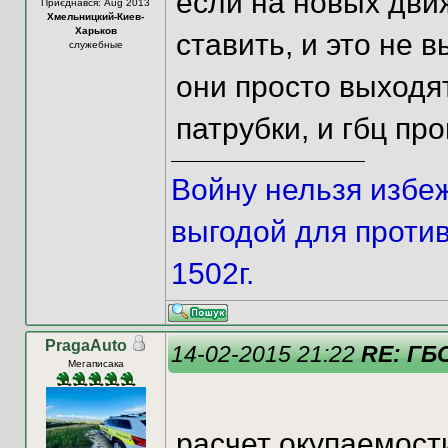
если на новых дви
Приєднався: Aug 2013
Хмельницкий-Киев-
Харьков
ставить, и это не 
служебные
они просто выходят
патрубки, и гбц прог
Войну нельзя избе
выгодой для против
1502г.
PragaAuto
14-02-2015 21:22
RE: ГБО
Мегаписака
расчет окупаемост