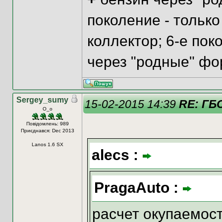
поколение - только
коллектор; 6-е пок
через "родные" фо
Sergey_sumy
15-02-2015 14:39
RE: ГБО
О_о
Повідомлень: 989
Приєднався: Dec 2013
Lanos 1.6 SX
alecs :
PragaAuto :
расчет окупаемос