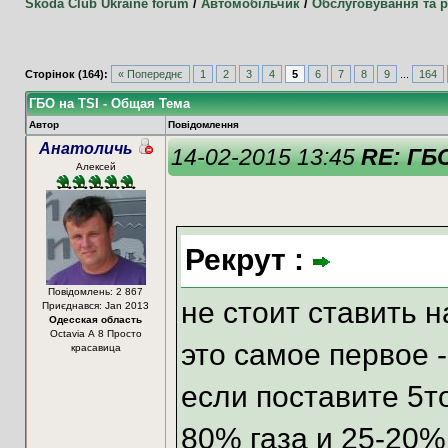
Skoda Club Ukraine forum
/
Автомобільчик
/
Обслуговування та 
Сторінок (164):
« Попереднє
1
2
3
4
5
6
7
8
9
...
164
ГБО на TSI - Общая Тема
Автор
Повідомлення
Анатоличь
14-02-2015 13:45
RE: ГБО
Алeксeй
Рекрут :
Повідомлень: 2 867
не стоит ставить на
Приєднався: Jan 2013
Одесская область
Octavia А 8 Просто
это самое первое -
красавица
если поставите 5то
80% газа и 25-20%