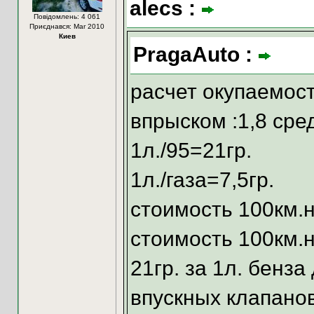
alecs :
Повідомлень: 4 061
Приєднався: Mar 2010
Киев
PragaAuto :
расчет окупаемос
впрыском :1,8 сре
1л./95=21гр.
1л./газа=7,5гр.
стоимость 100км.н
стоимость 100км.на
21гр. за 1л. бенз
впускных клапано