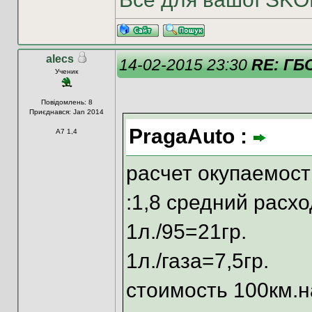
alecs
14-02-2015 23:30
RE: ГБО
Ученик
Повідомлень: 8
Приєднався: Jan 2014
PragaAuto :
А7 1,4
расчет окупаемос
:1,8 средний расхо
1л./95=21гр.
1л./газа=7,5гр.
стоимость 100км.н