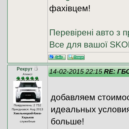
фахівцем!
Перевірені авто з п
Все для вашої SK
Рекрут
14-02-2015 22:15
RE: ГБО
Атеист
добавляем стоимост
Повідомлень: 2 752
идеальных условиях
Приєднався: Aug 2013
Хмельницкий-Киев-
Харьков
больше!
служебные