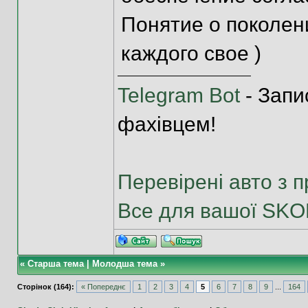
Понятие о поколениях 
каждого свое )
Telegram Bot
- Запи
фахівцем!
Перевірені авто з п
Все для вашої SK
«
Старша тема
|
Молодша тема
»
Сторінок (164):
« Попереднє
1
2
3
4
5
6
7
8
9
...
164