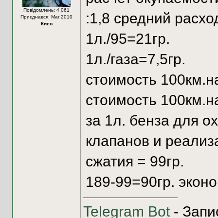
Повідомлень: 4 061
:1,8 средний расхо
Приєднався: Mar 2010
Киев
1л./95=21гр.
1л./газа=7,5гр.
стоимость 100км.на
стоимость 100км.на 
за 1л. бенза для 
клапанов и реализ
сжатия = 99гр.
189-99=90гр. эконо
Telegram Bot
- Запи