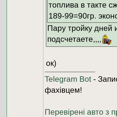
топлива в такте сж
189-99=90гр. экон
Пару тройку дней и
подсчетаете,,,,
ок)
Telegram Bot
- Запи
фахівцем!
Перевірені авто з п