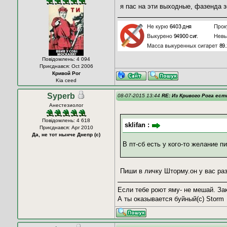
я пас на эти выходные, фазенда з
Повідомлень: 4 094
Приєднався: Oct 2006
Кривой Рог
Kia ceed
Syperb
08-07-2015 13:44
RE: Из Кривого Рога ес
Анестезиолог
Повідомлень: 4 618
sklifan :
Приєднався: Apr 2010
Да, не тот нынче Днепр (с)
В пт-сб есть у кого-то желание 
Пиши в личку Шторму.он у вас р
Если тебе роют яму- не мешай. За
А ты оказывается буйный(с) Storm