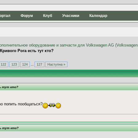
ортал
Форум
Клуб
Учасники
Календар
 Кривого Рога есть тут кто?
122
123
124
...
127
Наступна »
ть тут кто?
иво попить пообщаться?
ть тут кто?