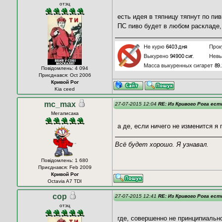
отэц
есть идея в тяпницу тяпнут по пи
ПС пиво будет в любом раскладе,
Повідомлень: 4 094
Приєднався: Oct 2006
Кривой Рог
Kia ceed
mc_max
27-07-2015 12:04
RE: Из Кривого Рога ес
Мегаписака
а де, если ничего не изменится я 
Всё будет хорошо. Я узнавал.
Повідомлень: 1 680
Приєднався: Feb 2009
Кривой Рог
Octavia A7 TDI
cop
27-07-2015 12:41
RE: Из Кривого Рога ес
отэц
где, совершенно не принципиально