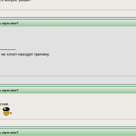
ть тут кто?
 не хочет-находит причину.
ть тут кто?
сник.
ть тут кто?