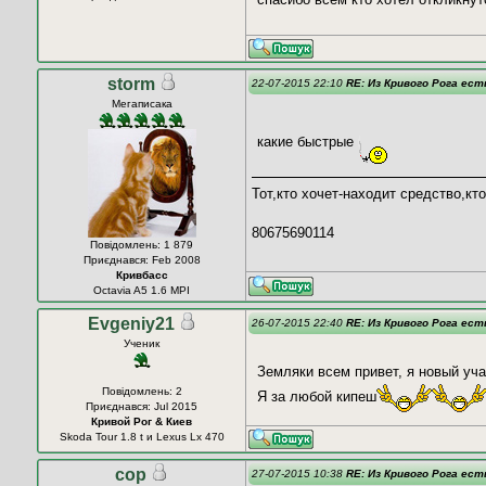
storm
22-07-2015 22:10
RE: Из Кривого Рога ес
Мегаписака
какие быстрые
Тот,кто хочет-находит средство,кто
80675690114
Повідомлень: 1 879
Приєднався: Feb 2008
Кривбасс
Octavia A5 1.6 MPI
Evgeniy21
26-07-2015 22:40
RE: Из Кривого Рога ес
Ученик
Земляки всем привет, я новый уча
Повідомлень: 2
Я за любой кипеш
Приєднався: Jul 2015
Кривой Рог & Киев
Skoda Tour 1.8 t и Lexus Lx 470
cop
27-07-2015 10:38
RE: Из Кривого Рога ес