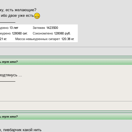
вку, есть желающие?
 ибо двое уже есть
ть тут кто?
подтянусь ...
ть тут кто?
, пивбарчик какой нить