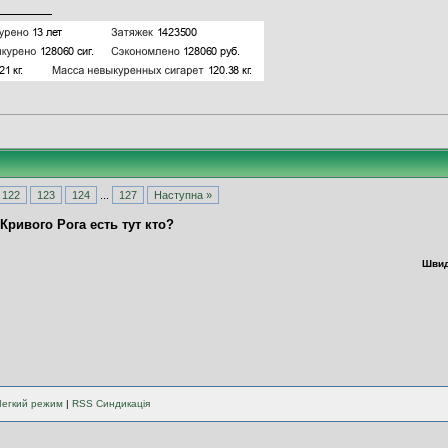
122
123
124
...
127
Наступна »
 Кривого Рога есть тут кто?
Швид
Легкий режим
|
RSS Синдикація