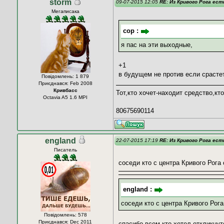
storm
09-07-2015 12:05
RE: Из Кривого Рога ес
Мегаписака
cop :
я пас на эти выходные,
+1
в будущем не против если срасте
Повідомлень: 1 879
Приєднався: Feb 2008
Кривбасс
Тот,кто хочет-находит средство,кто
Octavia A5 1.6 MPI
80675690114
england
22-07-2015 17:19
RE: Из Кривого Рога ес
Писатель
соседи кто с центра Кривого Рога
england :
соседи кто с центра Кривого Рог
Повідомлень: 578
Приєднався: Dec 2011
спасибо всем кто хотел откликну