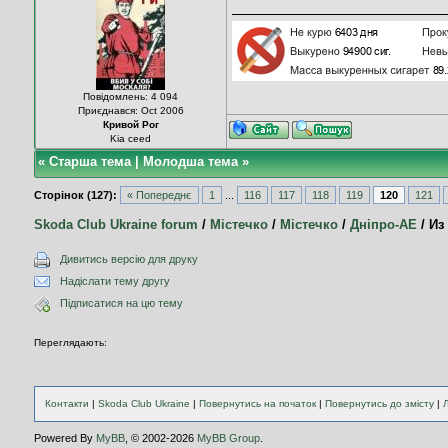
Повідомлень: 4 094
Приєднався: Oct 2006
Кривой Рог
Kia ceed
«
Старша тема
|
Молодша тема
»
Сторінок (127):
« Попереднє
1
...
116
117
118
119
120
121
Skoda Club Ukraine forum
/
Містечко
/
Містечко
/
Дніпро-АЕ
/
Из
Дивитись версію для друку
Надіслати тему другу
Підписатися на цю тему
Переглядають:
Контакти
|
Skoda Club Ukraine
|
Повернутись на початок
|
Повернутись до змісту
|
Powered By
MyBB
, © 2002-2026
MyBB Group
.