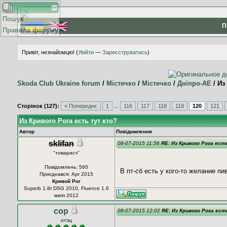
Пошук
П
Правила форуму
Привіт, незнайомцю! (
Увійти
—
Зареєструватись
)
Skoda Club Ukraine forum
/
Містечко
/
Містечко
/
Дніпро-АЕ
/
Из
Сторінок (127):
« Попереднє
1
...
116
117
118
119
120
121
Из Кривого Рога есть тут кто?
Автор
Повідомлення
sklifan
08-07-2015 11:56
RE: Из Кривого Рога ес
"товарисч"
Повідомлень: 560
В пт-сб есть у кого-то желание п
Приєднався: Apr 2015
Кривой Рог
Superb 1.8t DSG 2010, Fluence 1.6
мкпп 2012
cop
08-07-2015 12:02
RE: Из Кривого Рога ес
отэц