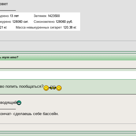
овет
ть тут кто?
пиво попить пообщаться?
азводящий
кончат- сделаешь себе бассейн.