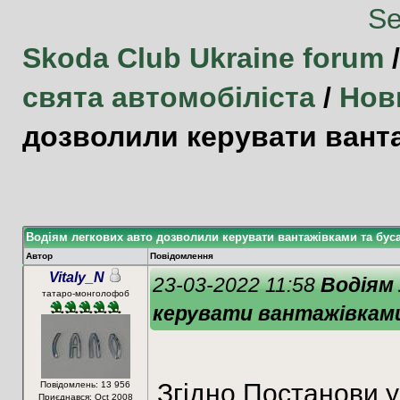
Skoda Club Ukraine forum
свята автомобіліста
/
Нов
дозволили керувати вант
Водіям легкових авто дозволили керувати вантажівками та бус
Автор
Повідомлення
Vitaly_N
23-03-2022 11:58
Водіям
татаро-монголофоб
керувати вантажівкам
Згідно Постанови у
Повідомлень: 13 956
Приєднався: Oct 2008