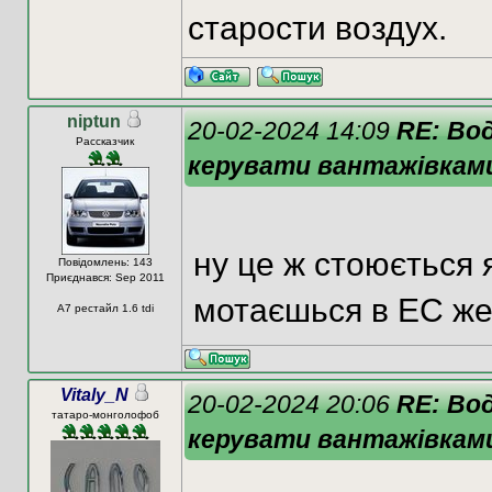
старости воздух.
niptun
20-02-2024 14:09
RE: Во
Рассказчик
керувати вантажівкам
ну це ж стоюється я
Повідомлень: 143
Приєднався: Sep 2011
мотаєшься в ЕС же 
A7 рестайл 1.6 tdi
Vitaly_N
20-02-2024 20:06
RE: Во
татаро-монголофоб
керувати вантажівкам