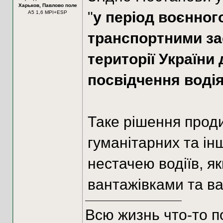
Харьков, Павлово поле
"
у період воєнног
А5 1,6 MPI+ESP
транспортними зас
території України
посвідчення водія
Таке рішення прод
гуманітарних та інш
нестачею водіїв, я
вантажівками та в
Всю жизнь что-то п