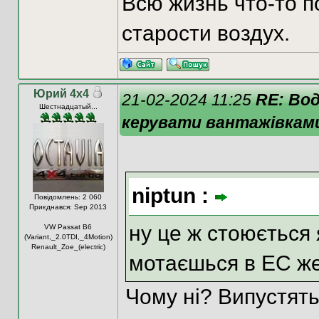
Всю жизнь что-то п
старости воздух.
Юрий 4х4
21-02-2024 11:25
RE: Во
Шестнадцатый...
керувати вантажівкам
niptun :
Повідомлень: 2 060
Приєднався: Sep 2013
ну це ж стоюється 
VW Passat B6
(Variant,_2.0TDI,_4Motion)
Renault_Zoe_(electric)
мотаєшься в ЕС же 
Чому ні? Випустять