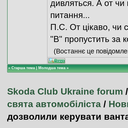
дивляться. А от чи 
питання...
П.С. От цікаво, чи
"В" пропустить за к
(Востаннє це повідомле
«
Старша тема
|
Молодша тема
»
Skoda Club Ukraine forum
свята автомобіліста
/
Нов
дозволили керувати вант