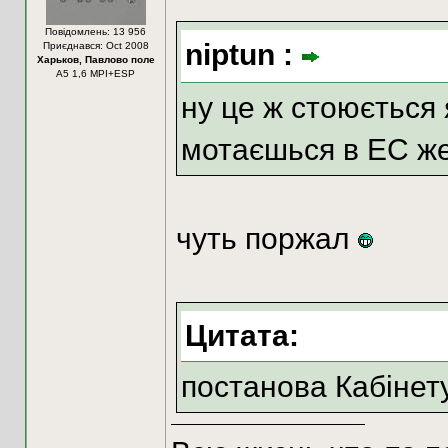
Повідомлень: 13 956
niptun :
Приєднався: Oct 2008
Харьков, Павлово поле
А5 1,6 MPI+ESP
ну це ж стоюється 
мотаєшься в ЕС же 
чуть поржал
Цитата:
постанова Кабінету