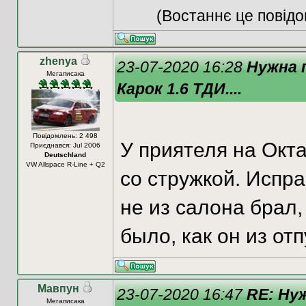
(Востаннє це повідо
zhenya
23-07-2020 16:28
Нужна 
Мегаписака
Карок 1.6 ТДИ....
Повідомлень: 2 498
У приятеля на Окта
Приєднався: Jul 2006
Deutschland
VW Allspace R-Line + Q2
со стружкой. Испра
не из салона брал, 
было, как он из от
Мавпун
23-07-2020 16:47
RE: Ну
Мегаписака