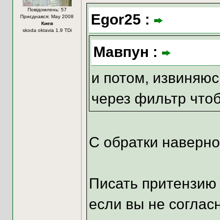
Повідомлень: 57
Egor25 :
Приєднався: May 2008
Киев
skoda oktavia 1.9 TDi
Мавпун :
и потом, извиняюс
через фильтр что
С обратки наверное
Писать притензию 
если вы не соглас