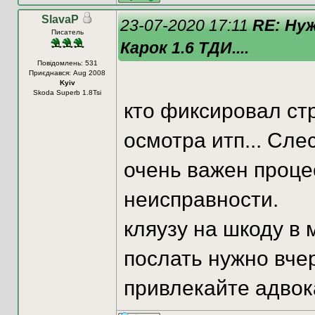
SlavaP
23-07-2020 17:11
RE: Ну
Писатель
Карок 1.6 ТДИ....
Повідомлень: 531
Приєднався: Aug 2008
Kyiv
Skoda Superb 1.8Tsi
кто фиксировал стр
осмотра итп... Сле
очень важен проце
неисправности.
кляузу на шкоду в 
послать нужно вче
привлекайте адвока