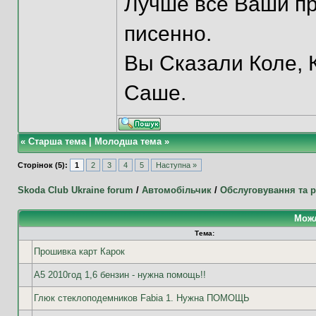
Лучше все Ваши пр
писенно.
Вы Сказали Коле, К
Саше.
«
Старша тема
|
Молодша тема
»
Сторінок (5):
1
2
3
4
5
Наступна »
Skoda Club Ukraine forum
/
Автомобільчик
/
Обслуговування та 
Можл
Тема:
Прошивка карт Карок
А5 2010год 1,6 бензин - нужна помощь!!
Глюк стеклоподемников Fabia 1. Нужна ПОМОЩЬ