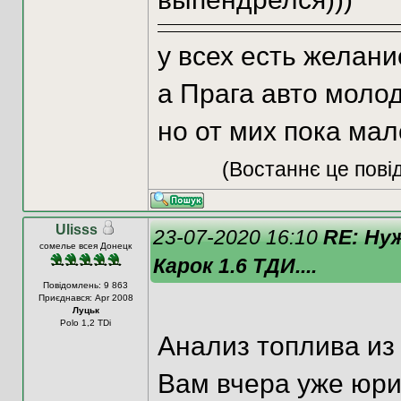
у всех есть желани
а Прага авто молод
но от мих пока мало
(Востаннє це пові
Ulisss
23-07-2020 16:10
RE: Ну
сомелье всея Донецк
Карок 1.6 ТДИ....
Повідомлень: 9 863
Приєднався: Apr 2008
Луцьк
Polo 1,2 TDi
Анализ топлива из
Вам вчера уже юри