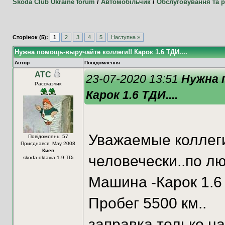
Skoda Club Ukraine forum
/
Автомобільчик
/
Обслуговування та 
Сторінок (5):
1
2
3
4
5
Наступна »
Нужна помощь-выручайте коллеги!! Карок 1.6 ТДИ....
Автор
Повідомлення
ATC
23-07-2020 13:51
Нужна 
Рассказчик
Карок 1.6 ТДИ....
Уважаемые коллег
Повідомлень: 57
Приєднався: May 2008
Киев
человечески..по лю
skoda oktavia 1.9 TDi
Машина -Карок 1.6 
Пробег 5500 км..
заправка только на