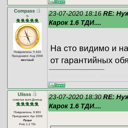
Compass
23-07-2020 18:16
RE: Ну
↻
Карок 1.6 ТДИ....
На сто видимо и н
Повідомлень: 5 443
Приєднався: Aug 2009
от гарантийных об
местный
Плохая примета - ехать ночью
Ulisss
23-07-2020 18:30
RE: Ну
сомелье всея Донецк
Карок 1.6 ТДИ....
Повідомлень: 9 863
Приєднався: Apr 2008
Луцьк
Polo 1,2 TDi