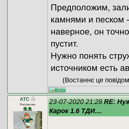
Предположим, зали
камнями и песком 
наверное, он точно
пустит.
Нужно понять струж
источником есть а
(Востаннє це повідом
ATC
23-07-2020 21:28
RE: Ну
Рассказчик
Карок 1.6 ТДИ....