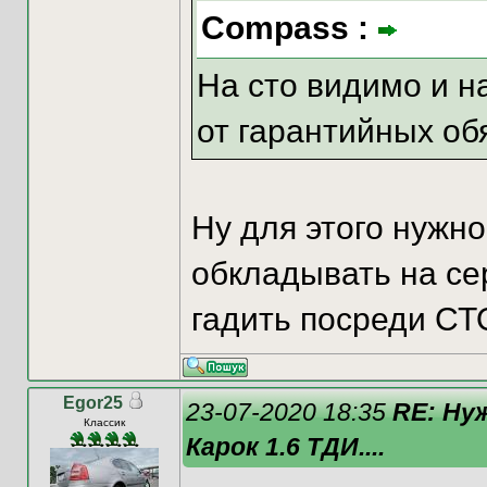
Compass :
На сто видимо и н
от гарантийных об
Ну для этого нужно
обкладывать на се
гадить посреди СТ
Egor25
23-07-2020 18:35
RE: Ну
Классик
Карок 1.6 ТДИ....