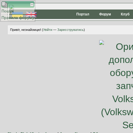
Пошук
Портал
Форум
Клуб
Правила форуму
Привіт, незнайомцю! (
Увійти
—
Зареєструватись
)