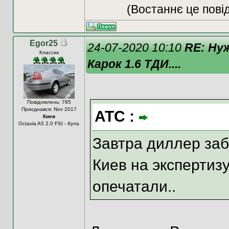
(Востаннє це пові
Egor25
24-07-2020 10:10
RE: Ну
Классик
Карок 1.6 ТДИ....
Повідомлень: 785
Приєднався: Nov 2017
ATC :
Киев
Octavia A5 2.0 FSI - була
Завтра диллер заб
Киев на экспертизу
опечатали..