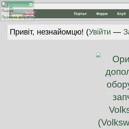
Пошук
Портал
Форум
Клуб
Правила форуму
Привіт, незнайомцю! (
Увійти
—
З