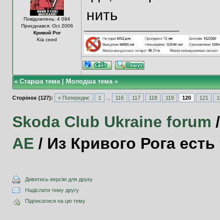
нить
Повідомлень: 4 094
Приєднався: Oct 2006
Кривой Рог
Kia ceed
«
Старша тема
|
Молодша тема
»
Сторінок (127):
« Попереднє
1
...
116
117
118
119
120
121
1
Skoda Club Ukraine forum
АЕ
/
Из Кривого Рога есть 
Дивитись версію для друку
Надіслати тему другу
Підписатися на цю тему