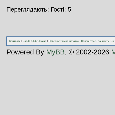
Переглядають: Гості: 5
Контакти
|
Skoda Club Ukraine
|
Повернутись на початок
|
Повернутись до змісту
|
Ле
Powered By
MyBB
, © 2002-2026
M