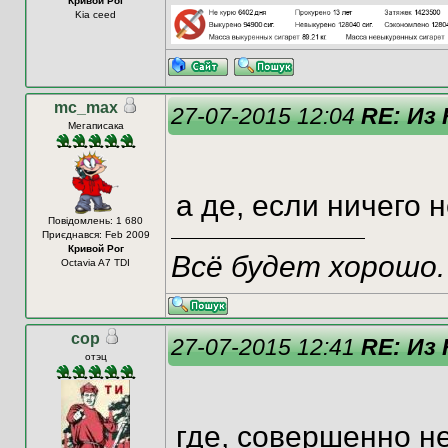
Кривой Рог
Kia ceed
mc_max
27-07-2015 12:04
RE: Из
Мегаписака
а де, если ничего н
Повідомлень: 1 680
Приєднався: Feb 2009
Кривой Рог
Всё будет хорошо. 
Octavia A7 TDI
cop
27-07-2015 12:41
RE: Из
отэц
где, совершенно н