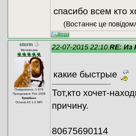
спасибо всем кто 
(Востаннє це повідом
storm
22-07-2015 22:10
RE: Из
Мегаписака
какие быстрые
Повідомлень: 1 879
Тот,кто хочет-наход
Приєднався: Feb 2008
Кривбасс
Octavia A5 1.6 MPI
причину.
80675690114