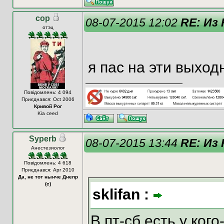
cop
08-07-2015 12:02
RE: Из
отэц
я пас на эти выход
Повідомлень: 4 094
Приєднався: Oct 2006
Кривой Рог
Kia ceed
Syperb
08-07-2015 13:44
RE: Из
Анестезиолог
Повідомлень: 4 618
Приєднався: Apr 2010
Да, не тот нынче Днепр
(с)
sklifan :
В пт-сб есть у ког