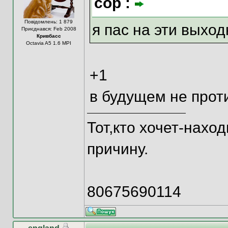
cop :
Повідомлень: 1 879
я пас на эти выход
Приєднався: Feb 2008
Кривбасс
Octavia A5 1.6 MPI
+1
в будущем не прот
Тот,кто хочет-наход
причину.
80675690114