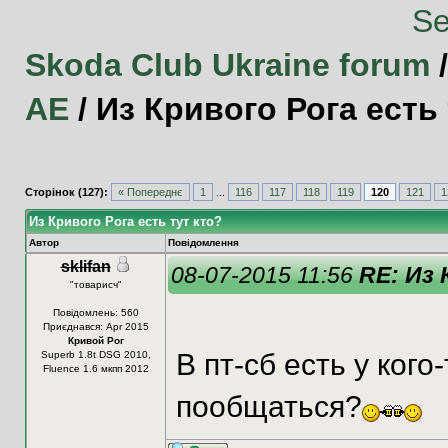
Skoda Club Ukraine forum
АЕ
/
Из Кривого Рога есть 
Сторінок (127):
« Попереднє
1
...
116
117
118
119
120
121
1
Из Кривого Рога есть тут кто?
Автор
Повідомлення
sklifan
08-07-2015 11:56
RE: Из
"товарисч"
Повідомлень: 560
Приєднався: Apr 2015
Кривой Рог
В пт-сб есть у ког
Superb 1.8t DSG 2010,
Fluence 1.6 мкпп 2012
пообщаться?