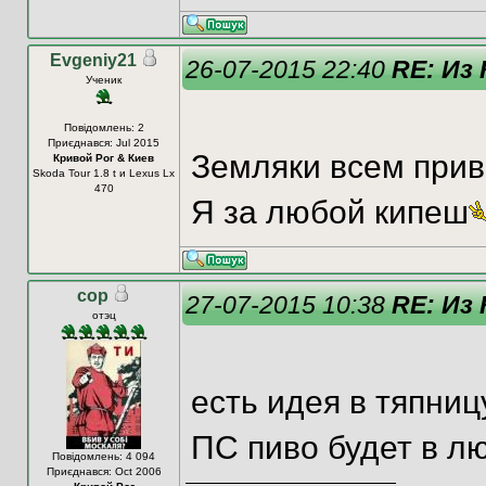
Evgeniy21
26-07-2015 22:40
RE: Из
Ученик
Повідомлень: 2
Приєднався: Jul 2015
Земляки всем приве
Кривой Рог & Киев
Skoda Tour 1.8 t и Lexus Lx
470
Я за любой кипеш
cop
27-07-2015 10:38
RE: Из
отэц
есть идея в тяпниц
ПС пиво будет в л
Повідомлень: 4 094
Приєднався: Oct 2006