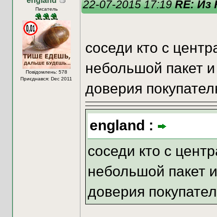
england
22-07-2015 17:19
RE: Из
Писатель
соседи кто с центр
небольшой пакет и
Повідомлень: 578
Приєднався: Dec 2011
доверия покупател
england :
соседи кто с цент
небольшой пакет и
доверия покупател