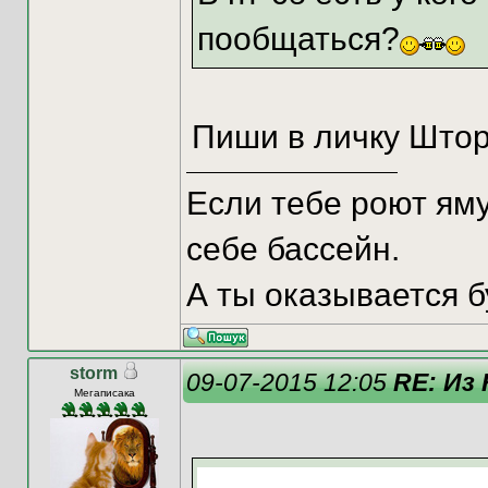
пообщаться?
Пиши в личку Штор
Если тебе роют яму
себе бассейн.
А ты оказывается б
storm
09-07-2015 12:05
RE: Из
Мегаписака