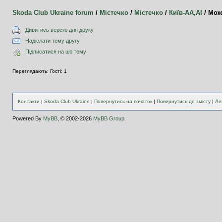
Skoda Club Ukraine forum
/
Містечко
/
Містечко
/
Київ-АА,АI
/
Мож
Дивитись версію для друку
Надіслати тему другу
Підписатися на цю тему
Переглядають: Гості: 1
Контакти
|
Skoda Club Ukraine
|
Повернутись на початок
|
Повернутись до змісту
|
Ле
Powered By
MyBB
, © 2002-2026
MyBB Group
.