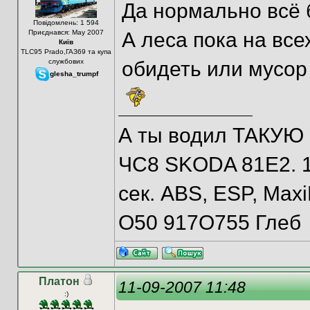
Да нормально всё б
Повідомлень: 1 594
Приєднався: May 2007
А леса пока на всех
Київ
TLC95 Prado,ГАЗ69 та купа
службових
обидеть или мусор
glesha_trumpf
А ты водил ТАКУЮ
ЧС8 SKODA 81E2. 10
сек. ABS, ESP, Maxi
О50 917О755 Глеб
Платон
11-09-2007 11:48
:)