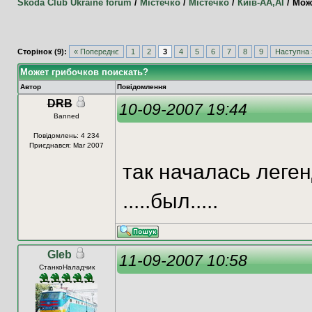
Skoda Club Ukraine forum
/
Містечко
/
Містечко
/
Київ-АА,АI
/
Мож
Сторінок (9):
« Попереднє
1
2
3
4
5
6
7
8
9
Наступна 
Может грибочков поискать?
Автор
Повідомлення
DRB
10-09-2007 19:44
Banned
Повідомлень: 4 234
Приєднався: Mar 2007
так началась леге
.....был.....
Gleb
11-09-2007 10:58
СтанкоНаладчик