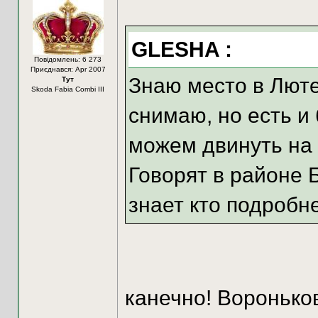
GLESHA :
Повідомлень: 6 273
Приєднався: Apr 2007
Знаю место в Люте
Тут
Skoda Fabia Combi III
снимаю, но есть и 
можем двинуть на
Говорят в районе 
знает кто подробн
канечно! Вороньков -