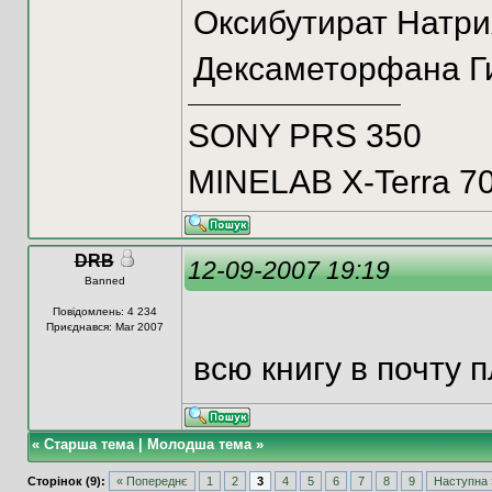
Оксибутират Натри
Дексаметорфана Г
SONY PRS 350
MINELAB X-Terra 7
DRB
12-09-2007 19:19
Banned
Повідомлень: 4 234
Приєднався: Mar 2007
всю книгу в почту 
«
Старша тема
|
Молодша тема
»
Сторінок (9):
« Попереднє
1
2
3
4
5
6
7
8
9
Наступна 