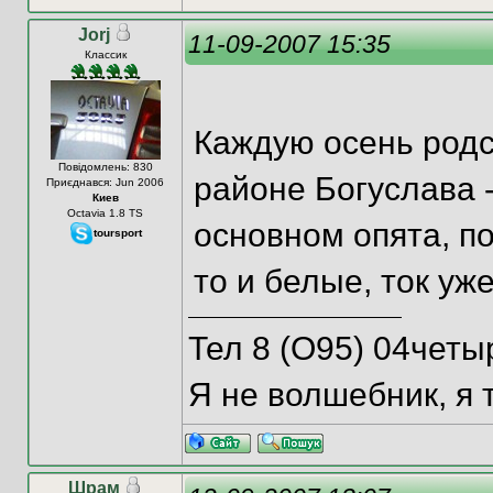
Jorj
11-09-2007 15:35
Классик
Каждую осень родс
Повідомлень: 830
районе Богуслава -
Приєднався: Jun 2006
Киев
Octavia 1.8 ТS
основном опята, по
toursport
то и белые, ток уж
Тел 8 (О95) 04четы
Я не волшебник, я 
Шрам