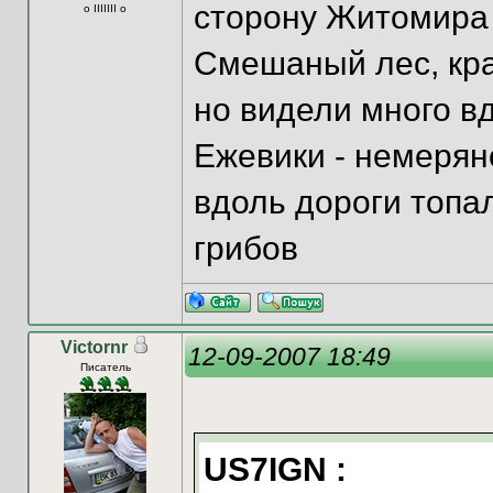
сторону Житомира 
o IIIIIII o
Смешаный лес, кра
но видели много вд
Ежевики - немерян
вдоль дороги топа
грибов
Victornr
12-09-2007 18:49
Писатель
US7IGN :