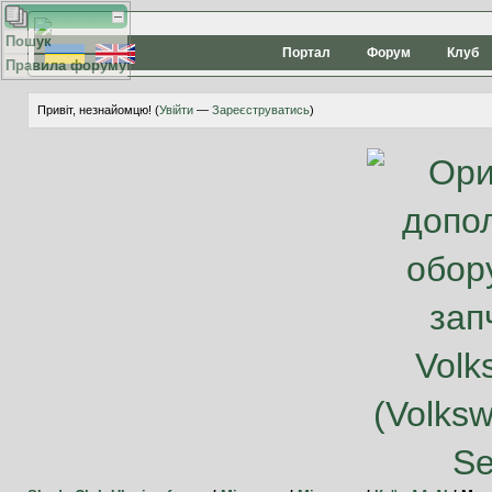
Пошук
Портал
Форум
Клуб
Правила форуму
Привіт, незнайомцю! (
Увійти
—
Зареєструватись
)