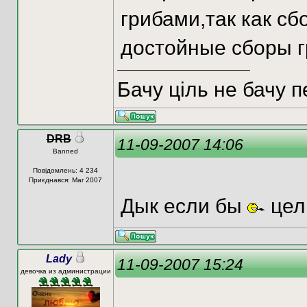
грибами,так как с
достойные сборы 
Бачу ціль не бачу 
DRB
11-09-2007 14:06
Banned
Повідомлень: 4 234
Приєднався: Mar 2007
Дык если бы
цел
Lady
11-09-2007 15:24
девочка из администрации