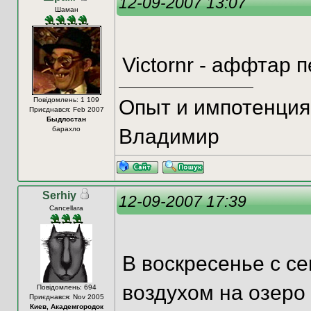
12-09-2007 13:07
Шаман
Victornr - аффтар 
Повідомлень: 1 109
Опыт и импотенция 
Приєднався: Feb 2007
Быдлостан
барахло
Владимир
Serhiy
12-09-2007 17:39
Cancellara
В воскресенье с с
воздухом на озеро 
Повідомлень: 694
Приєднався: Nov 2005
Киев, Академгородок