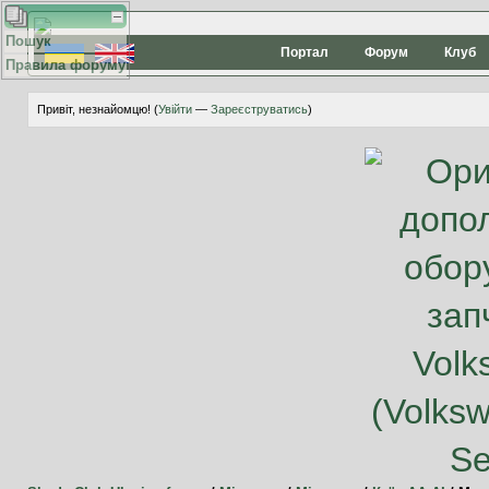
Пошук
Портал
Форум
Клуб
Правила форуму
Привіт, незнайомцю! (
Увійти
—
Зареєструватись
)