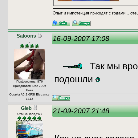
Опыт и импотенция приходят с годами... от
Saloons
16-09-2007 17:08
.
Так мы врод
подошли
Повідомлень: 876
Приєднався: Dec 2006
Киев
Octavia A5 2.0FSI Elegance
1Z1Z
Gleb
21-09-2007 21:48
СтанкоНаладчик