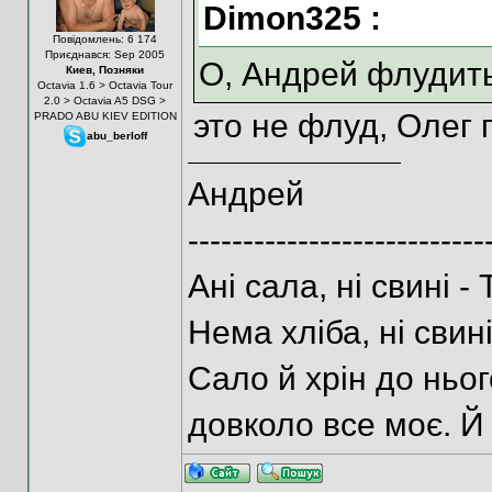
Dimon325 :
Повідомлень: 6 174
Приєднався: Sep 2005
О, Андрей флудит
Киев, Позняки
Octavia 1.6 > Octavia Tour
2.0 > Octavia A5 DSG >
это не флуд, Олег
PRADO ABU KIEV EDITION
abu_berloff
Андрей
---------------------------
Ані сала, ні свині - 
Нема хліба, ні свині 
Сало й хрін до нього
довколо все моє. Й н