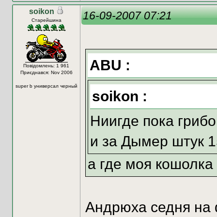
soikon
16-09-2007 07:21
Старейшина
ABU :
Повідомлень: 1 961
Приєднався: Nov 2006
super b универсал черный
soikon :
Ниигде пока грибо
и за Дымер штук 1
а где моя кошолка
Андрюха седня на