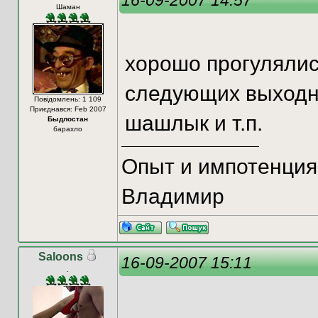
Шаман
хорошо прогулялис
следующих выходны
Повідомлень: 1 109
Приєднався: Feb 2007
шашлык и т.п.
Быдлостан
барахло
Опыт и импотенция 
Владимир
Saloons
16-09-2007 15:11
.