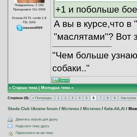
Повідомлень: 2 184
+1 и побольше бо
Приєднався: Oct 2006
Octavia A5 FL combi 1,8
А вы в курсе,что в
TSI, 6AG
maestro0509
"маслятами"? Вот з
"Чем больше узнаю
собаки.."
«
Старша тема
|
Молодша тема
»
Сторінок (9):
« Попереднє
1
2
3
4
5
6
7
8
9
Наступна 
Skoda Club Ukraine forum
/
Містечко
/
Містечко
/
Київ-АА,АI
/
Мож
Дивитись версію для друку
Надіслати тему другу
Підписатися на цю тему