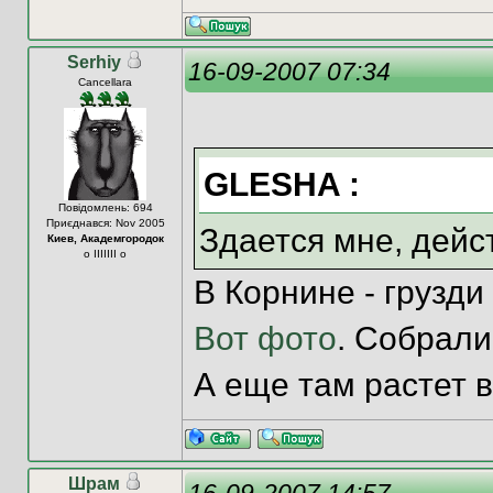
Serhiy
16-09-2007 07:34
Cancellara
GLESHA :
Повідомлень: 694
Приєднався: Nov 2005
Здается мне, дейст
Киев, Академгородок
o IIIIIII o
В Корнине - грузди
Вот фото
. Собрали
А еще там растет 
Шрам
16-09-2007 14:57