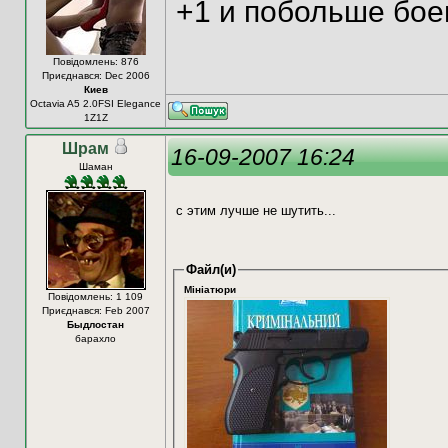
+1 и побольше бо
Повідомлень: 876
Приєднався: Dec 2006
Киев
Octavia A5 2.0FSI Elegance
1Z1Z
Шрам
16-09-2007 16:24
Шаман
с этим лучше не шутить...
Файл(и)
Мініатюри
Повідомлень: 1 109
Приєднався: Feb 2007
Быдлостан
барахло