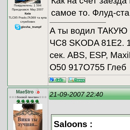
Как на счет заезда
Повідомлень: 1 594
Приєднався: May 2007
самое то. Флуд-ста
Київ
TLC95 Prado,ГАЗ69 та купа
службових
glesha_trumpf
А ты водил ТАКУЮ
ЧС8 SKODA 81E2. 10
сек. ABS, ESP, Maxi
О50 917О755 Глеб
Mae$tro
21-09-2007 22:40
☆☆☆боевой пингвин☆☆☆
Saloons :