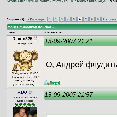
Skoda Club Ukraine forum
/
Містечко
/
Містечко
/
Київ-АА,АI
/
Мож
Сторінок (9):
« Попереднє
1
2
3
4
5
6
7
8
9
Наступна 
Может грибочков поискать?
Автор
Повідомлення
Dimon325
15-09-2007 21:21
ЧибуражГо
О, Андрей флудит
Повідомлень: 12 456
Приєднався: Feb 2007
Kieff, Pizdnuky
god damn waiting...
ABU
15-09-2007 21:57
пожиратель змей и
кузнечикофф