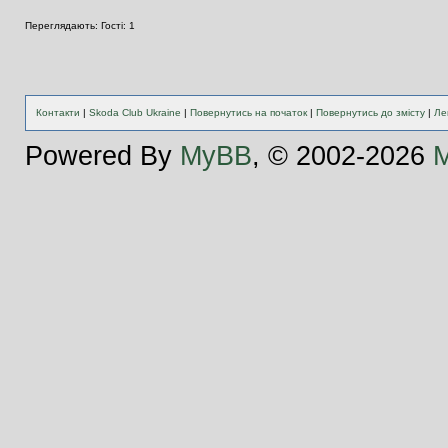
Переглядають: Гості: 1
Контакти
|
Skoda Club Ukraine
|
Повернутись на початок
|
Повернутись до змісту
|
Ле
Powered By
MyBB
, © 2002-2026
M