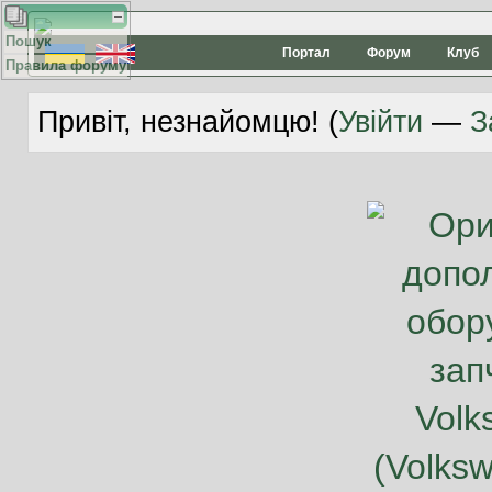
Пошук
Портал
Форум
Клуб
Правила форуму
Привіт, незнайомцю! (
Увійти
—
З