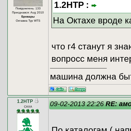
1.2HTP :
Повідомлень: 133
Приєднався: Aug 2010
Бровары
На Октахе вроде ка
Октавиа Тур WTS
что г4 станут я зна
вопросс меня интер
машина должна быт
1.2HTP
09-02-2013 22:26
RE: ам
CAXA
По каталогам ( на