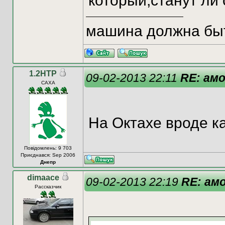
который,станут ли 
машина должна быт
1.2HTP
09-02-2013 22:11
RE: ам
CAXA
На Октахе вроде как
Повідомлень: 9 703
Приєднався: Sep 2006
Днепр
dimaace
09-02-2013 22:19
RE: ам
Рассказчик