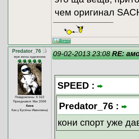
чем оригинал SAC
Predator_76
09-02-2013 23:08
RE: ам
муж жены художника
SPEED :
Повідомлень: 6 322
Приєднався: Mar 2008
Predator_76 :
Киев
Как у Бусёны Ивановны)
кони спорт уже давн