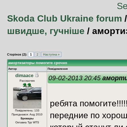
Skoda Club Ukraine forum
швидше, гучніше
/
аморти
Сторінок (2):
1
2
Наступна »
амортизаторы помогите срочно
Автор
Повідомлення
dimaace
09-02-2013 20:45
аморти
Рассказчик
ребята помогите!!!
Повідомлень: 133
передние по хороше
Приєднався: Aug 2010
Бровары
Октавиа Тур WTS