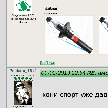
Файл(и)
Мініатюри
Повідомлень: 9 703
Приєднався: Sep 2006
Днепр
Predator_76
09-02-2013 22:54
RE: ам
муж жены художника
кони спорт уже давно
Повідомлень: 6 322