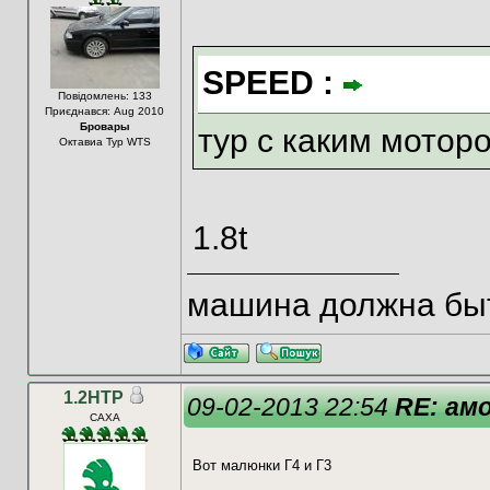
SPEED :
Повідомлень: 133
Приєднався: Aug 2010
Бровары
тур с каким мотор
Октавиа Тур WTS
1.8t
машина должна быт
1.2HTP
09-02-2013 22:54
RE: ам
CAXA
Вот малюнки Г4 и Г3