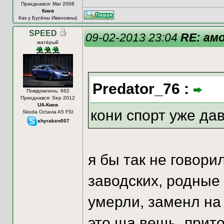
Приєднався: Mar 2008
Киев
Как у Бусёны Ивановны)
SPEED
09-02-2013 23:04
RE: ам
матёрый
Predator_76 :
Повідомлень: 662
Приєднався: Sep 2012
UA-Киев
кони спорт уже давн
Skoda Octavia A5 FSI
shyraken007
я бы так не говори
заводских, родные
умерли, заменл на 
это ща вещь, прит