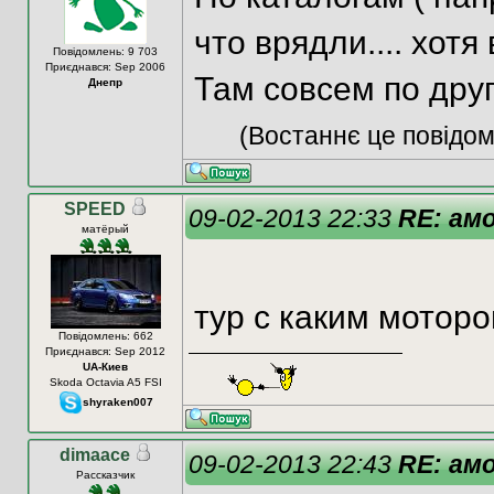
что врядли.... хотя
Повідомлень: 9 703
Приєднався: Sep 2006
Там совсем по друг
Днепр
(Востаннє це повідом
SPEED
09-02-2013 22:33
RE: ам
матёрый
тур с каким мотор
Повідомлень: 662
Приєднався: Sep 2012
UA-Киев
Skoda Octavia A5 FSI
shyraken007
dimaace
09-02-2013 22:43
RE: ам
Рассказчик