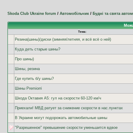
Skoda Club Ukraine forum
/
Автомобільчик
/
Будні та свята автом
Можл
Тема:
Резина(шины)/диски (зимняя/летняя, и всё всё о ней)
Куда деть старые шины?
Про шины)
Шины, резина
Где купить б/у шины?
Шины Premiorri
Шкода Октавия A5: гул на скорости 60-120 км/ч
Приехали! МВД ратует за снижение скорости в нас.пунктах
В Украине могут подорожать автомобильные шины
"Разрешенное" превышение скорости уменьшится вдвое