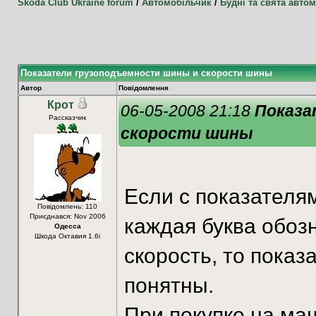
Skoda Club Ukraine forum
/
Автомобільчик
/
Будні та свята автом
Показатели грузоподъемности шины и скорости шины
Автор
Повідомлення
Крот
06-05-2008 21:18
Показа
Рассказчик
скорости шины
Если с показателя
Повідомлень: 110
Приєднався: Nov 2006
каждая буква обоз
Одесса
Шкода Октавия 1.6i
скорость, то показ
понятны.
При покупке на ма