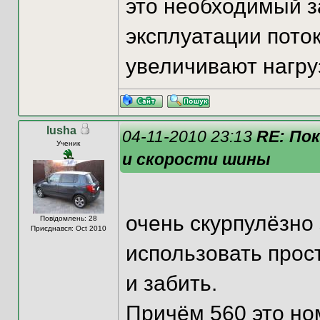
это необходимый за
эксплуатации пото
увеличивают нагру
lusha
04-11-2010 23:13
RE: По
Ученик
и скорости шины
очень скурпулёзно 
Повідомлень: 28
Приєднався: Oct 2010
использовать прос
и забить.
Причём 560 это но