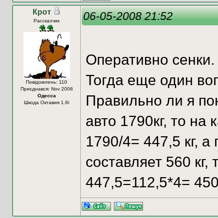
Крот
06-05-2008 21:52
Рассказчик
Оперативно сенки
Тогда еще один во
Повідомлень: 110
Приєднався: Nov 2006
Правильно ли я по
Одесса
Шкода Октавия 1.6i
авто 1790кг, то на
1790/4= 447,5 кг, а
составляет 560 кг, 
447,5=112,5*4= 450