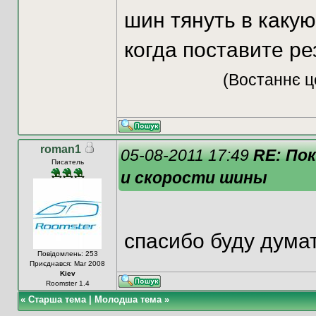
шин тянуть в какую
когда поставите ре
(Востаннє ц
roman1
05-08-2011 17:49
RE: По
Писатель
и скорости шины
спасибо буду дума
Повідомлень: 253
Приєднався: Mar 2008
Kiev
Roomster 1.4
«
Старша тема
|
Молодша тема
»