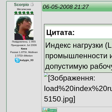
Scorpio
06-05-2008 21:27
Мегаписака
Цитата:
Повідомлень: 1 955
Индекс нагрузки (L
Приєднався: Jul 2006
Киев
Passat 1.8TSI, Multivan
промышленности 
2.5TDI 4Motion
kulygin_03
допустимую рабоч