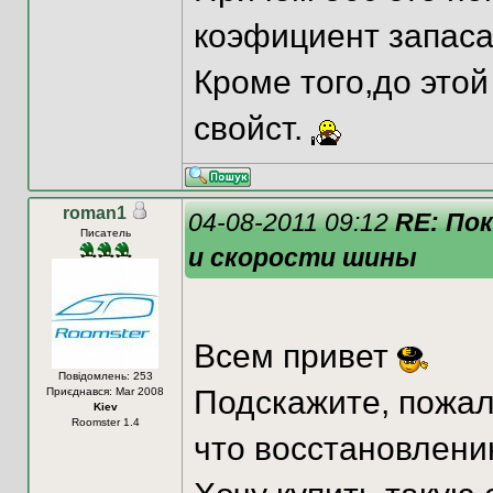
коэфициент запаса
Кроме того,до этой
свойст.
roman1
04-08-2011 09:12
RE: По
Писатель
и скорости шины
Всем привет
Повідомлень: 253
Подскажите, пожал
Приєднався: Mar 2008
Kiev
Roomster 1.4
что восстановлени