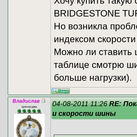
Хочу купить такую 
BRIDGESTONE TUR
Но возникла пробле
индексом скорости
Можно ли ставить 
таблице смотрю ш
больше нагрузки).
Владислав
04-08-2011 11:26
RE: По
хренасдва
и скорости шины