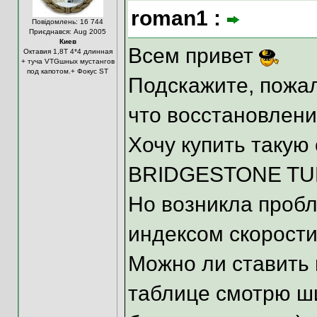
roman1 :
Повідомлень: 16 744
Приєднався: Aug 2005
Киев
Всем привет
Октавия 1,8Т 4*4 длинная
+ туча VTGшных мустангов
под капотом.+ Фокус ST
Подскажите, пожал
что восстановлени
Хочу купить такую 
BRIDGESTONE TUR
Но возникла пробл
индексом скорости
Можно ли ставить
таблице смотрю ш