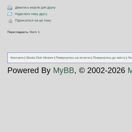
Дивитись версію для друку
Надіслати тему другу
Підписатися на цю тему
Переглядають: Гості: 1
Контакти
|
Skoda Club Ukraine
|
Повернутись на початок
|
Повернутись до змісту
|
Ле
Powered By
MyBB
, © 2002-2026
M