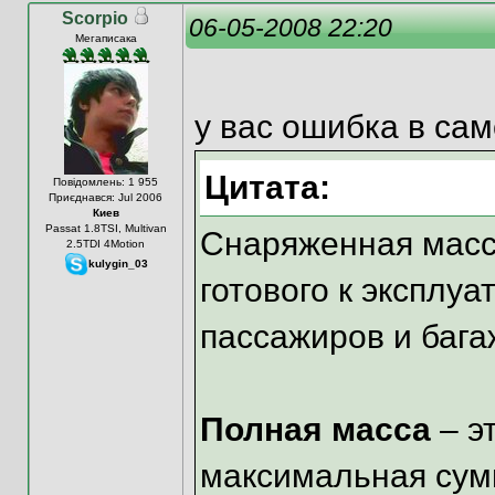
Scorpio
06-05-2008 22:20
Мегаписака
у вас ошибка в са
Цитата:
Повідомлень: 1 955
Приєднався: Jul 2006
Киев
Passat 1.8TSI, Multivan
Снаряженная масса
2.5TDI 4Motion
kulygin_03
готового к эксплуа
пассажиров и бага
Полная масса
– э
максимальная сум