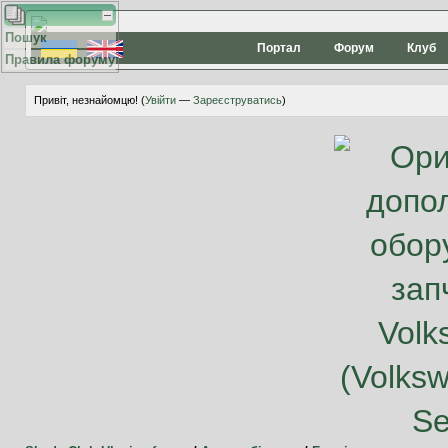
Пошук
Портал
Форум
Клуб
Правила форуму
Привіт, незнайомцю! (
Увійти
—
Зареєструватись
)