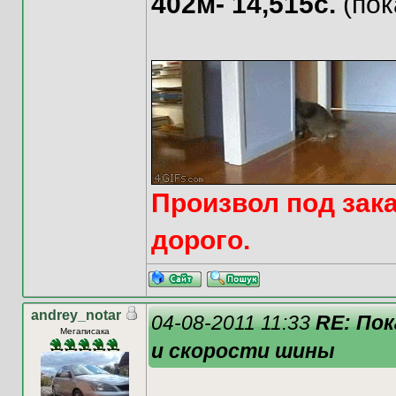
402м- 14,515с.
(пок
Произвол под зака
дорого.
andrey_notar
04-08-2011 11:33
RE: По
Мегаписака
и скорости шины