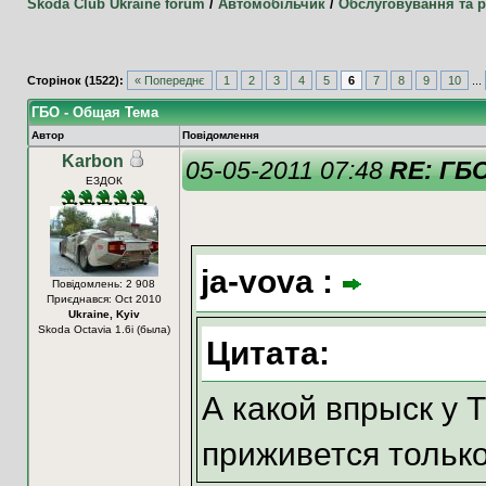
Skoda Club Ukraine forum
/
Автомобільчик
/
Обслуговування та 
Сторінок (1522):
« Попереднє
1
2
3
4
5
6
7
8
9
10
...
ГБО - Общая Тема
Автор
Повідомлення
Karbon
05-05-2011 07:48
RE: ГБ
ЕЗДОК
ja-vova :
Повідомлень: 2 908
Приєднався: Oct 2010
Ukraine, Kyiv
Skoda Octavia 1.6i (была)
Цитата:
А какой впрыск у
приживется тольк