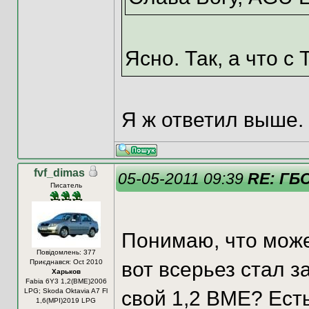
Ясно. Так, а что 
Я ж ответил выше.
fvf_dimas
05-05-2011 09:39
RE: ГБ
Писатель
Понимаю, что може
Повідомлень: 377
Приєднався: Oct 2010
вот всерьез стал 
Харьков
Fabia 6Y3 1,2(ВМЕ)2006
LPG; Skoda Oktavia A7 Fl
свой 1,2 BME? Ест
1,6(MPI)2019 LPG