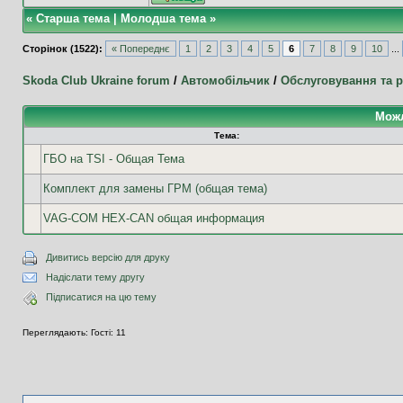
«
Старша тема
|
Молодша тема
»
Сторінок (1522):
« Попереднє
1
2
3
4
5
6
7
8
9
10
...
Skoda Club Ukraine forum
/
Автомобільчик
/
Обслуговування та 
Можл
Тема:
ГБО на TSI - Общая Тема
Комплект для замены ГРМ (общая тема)
VAG-COM HEX-CAN общая информация
Дивитись версію для друку
Надіслати тему другу
Підписатися на цю тему
Переглядають: Гості: 11