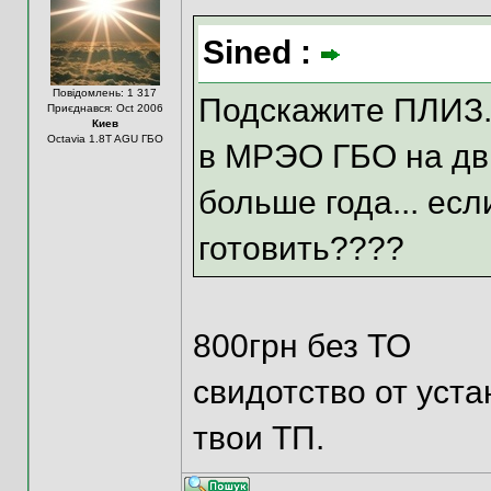
Sined :
Повідомлень: 1 317
Подскажите ПЛИЗ..
Приєднався: Oct 2006
Киев
Octavia 1.8T AGU ГБО
в МРЭО ГБО на дви
больше года... есл
готовить????
800грн без ТО
свидотство от уста
твои ТП.