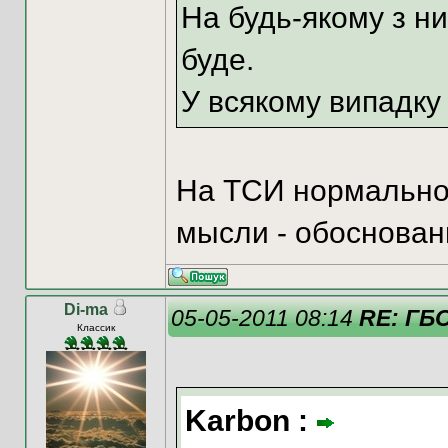
На будь-якому з н
буде.
У всякому випадку
На ТСИ нормально 
мысли - обосновани
Di-ma
05-05-2011 08:14
RE: ГБ
Классик
Karbon :