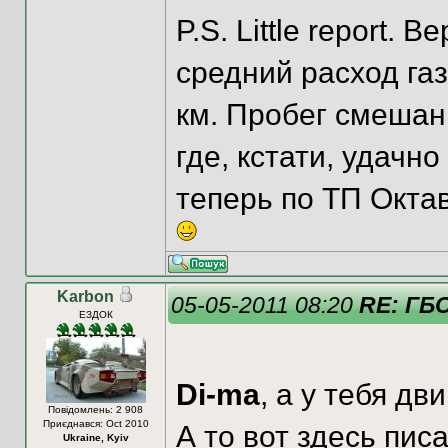
P.S. Little report. 
средний расход газ
км. Пробег смешан
где, кстати, удач
теперь по ТП Окта
Karbon
05-05-2011 08:20
RE: ГБ
ЕЗДОК
Di-ma
, а у тебя д
Повідомлень: 2 908
Приєднався: Oct 2010
А то вот здесь пис
Ukraine, Kyiv