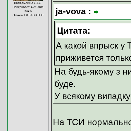
Повідомлень: 1 317
Приєднався: Oct 2006
ja-vova :
Киев
Octavia 1.8T AGU ГБО
Цитата:
А какой впрыск у
приживется тольк
На будь-якому з н
буде.
У всякому випадку
На ТСИ нормально 