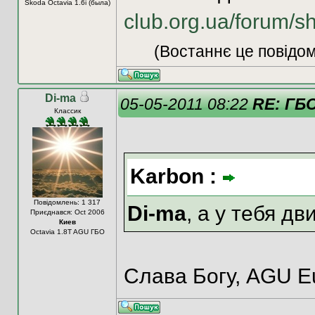
Skoda Octavia 1.6i (была)
club.org.ua/forum/s
(Востаннє це повідом
Di-ma
05-05-2011 08:22
RE: ГБ
Классик
Karbon :
Повідомлень: 1 317
Di-ma
, а у тебя д
Приєднався: Oct 2006
Киев
Octavia 1.8T AGU ГБО
Слава Богу, AGU Eu