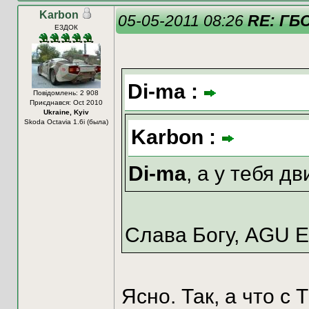
Karbon
05-05-2011 08:26
RE: ГБ
ЕЗДОК
Di-ma :
Повідомлень: 2 908
Приєднався: Oct 2010
Ukraine, Kyiv
Skoda Octavia 1.6i (была)
Karbon :
Di-ma
, а у тебя д
Слава Богу, AGU Eu
Ясно. Так, а что 