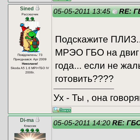
Sined
05-05-2011 13:45
RE: Г
Рассказчик
Подскажите ПЛИЗ..
МРЭО ГБО на двиг 
Повідомлень: 73
Приєднався: Apr 2009
года... если не жа
Николаев!
Skoda A5 1.6 MPI+ГБО IV
2006г.
готовить????
Ух - Ты , она говор
Di-ma
05-05-2011 14:20
RE: ГБ
Классик