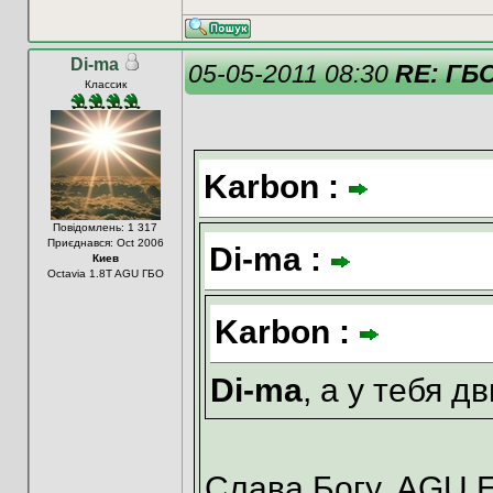
Di-ma
05-05-2011 08:30
RE: ГБ
Классик
Karbon :
Повідомлень: 1 317
Приєднався: Oct 2006
Di-ma :
Киев
Octavia 1.8T AGU ГБО
Karbon :
Di-ma
, а у тебя 
Слава Богу, AGU Eu