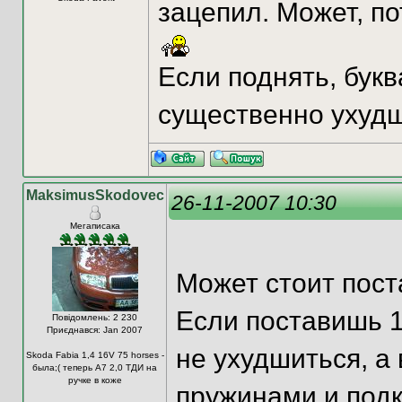
зацепил. Может, по
Если поднять, букв
существенно ухуд
MaksimusSkodovec
26-11-2007 10:30
Мегаписака
Может стоит пост
Если поставишь 1
Повідомлень: 2 230
Приєднався: Jan 2007
не ухудшиться, а
Skoda Fabia 1,4 16V 75 horses -
была;( теперь А7 2,0 ТДИ на
ручке в коже
пружинами и подк