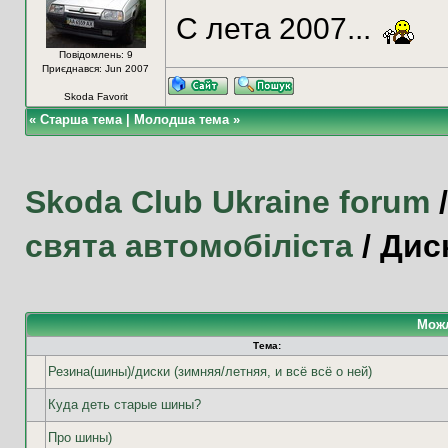
С лета 2007...
Повідомлень: 9
Приєднався: Jun 2007
Skoda Favorit
«
Старша тема
|
Молодша тема
»
Skoda Club Ukraine forum
свята автомобіліста
/
Диск
Можл
Тема:
Резина(шины)/диски (зимняя/летняя, и всё всё о ней)
Куда деть старые шины?
Про шины)