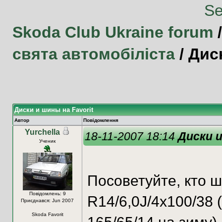
Skoda Club Ukraine forum
свята автомобіліста
/
Диск
Диски и шины на Favorit
Автор
Повідомлення
Yurchella
18-11-2007 18:14
Диски и
Ученик
Посоветуйте, кто ш
Повідомлень: 9
R14/6,0J/4x100/38 (
Приєднався: Jun 2007
Skoda Favorit