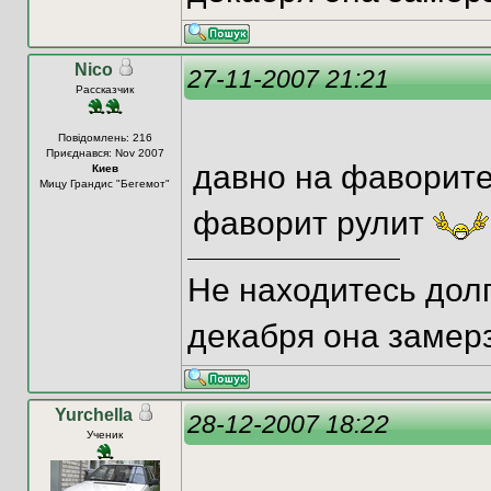
Nico
27-11-2007 21:21
Рассказчик
Повідомлень: 216
Приєднався: Nov 2007
давно на фаворит
Киев
Мицу Грандис "Бегемот"
фаворит рулит
Не находитесь долг
декабря она замерз
Yurchella
28-12-2007 18:22
Ученик