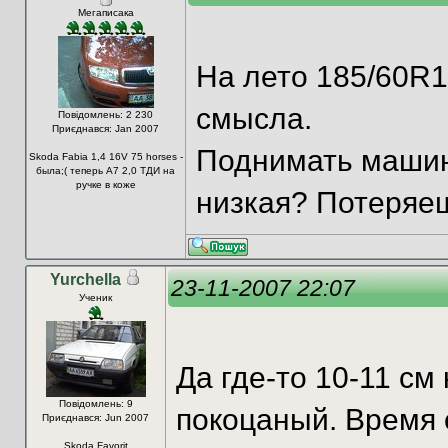
Мегаписака
На лето 185/60R14
смысла.
Повідомлень: 2 230
Приєднався: Jan 2007
Поднимать машину
Skoda Fabia 1,4 16V 75 horses -
была;( теперь А7 2,0 ТДИ на
ручке в коже
низкая? Потеряеш
Yurchella
23-11-2007 22:07
Ученик
Да где-то 10-11 см
Повідомлень: 9
покоцаный. Время 
Приєднався: Jun 2007
Skoda Favorit