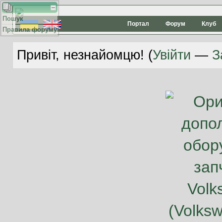
Пошук
Портал
Форум
Клуб
Правила форуму
Привіт, незнайомцю! (
Увійти
—
З