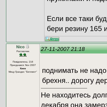
Если все таки буд
бери резину 165 
Nico
27-11-2007 21:18
Рассказчик
Повідомлень: 216
Приєднався: Nov 2007
поднимать не надо,
Киев
Мицу Грандис "Бегемот"
брехня.. дорогу дер
Не находитесь долг
декабря она замерз